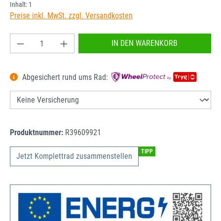
Inhalt:
1
Preise inkl. MwSt. zzgl. Versandkosten
Produkt Anzahl: Gib den gewünschten Wert ein od
IN DEN WARENKORB
Abgesichert rund ums Rad:
Produktnummer:
R39609921
TIPP
Jetzt Komplettrad zusammenstellen