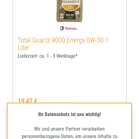
Total Quartz 9000 Energy 0W-30 1
Liter
Lieferzeit: ca. 1 - 5 Werktage*
19,42 €
Regulärer Preis:
Preise inkl. MwSt. zzgl. Versandkosten
Ihr Datenschutz ist uns wichtig!
IN DEN WARENKORB
Wir und unsere Partner verarbeiten
personenbezogene Daten, um unsere Inhalte zu