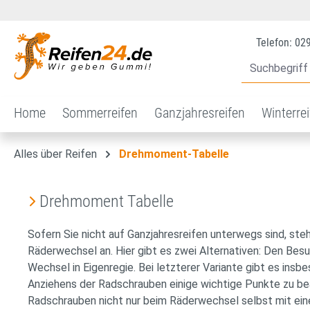
 Hauptinhalt springen
Zur Suche springen
Zur Hauptnavigation springen
Telefon: 02
Home
Sommerreifen
Ganzjahresreifen
Winterre
Alles über Reifen
Drehmoment-Tabelle
Drehmoment Tabelle
Sofern Sie nicht auf Ganzjahresreifen unterwegs sind, steh
Räderwechsel an. Hier gibt es zwei Alternativen: Den Bes
Wechsel in Eigenregie. Bei letzterer Variante gibt es insb
Anziehens der Radschrauben einige wichtige Punkte zu b
Radschrauben nicht nur beim Räderwechsel selbst mit e