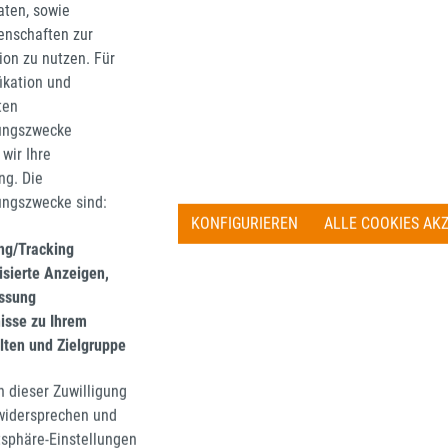
aten, sowie
enschaften zur
tion zu nutzen. Für
fikation und
ten
ungszwecke
wir Ihre
g. Die
ungszwecke sind:
KONFIGURIEREN
ALLE COOKIES AK
ing/Tracking
isierte Anzeigen,
ssung
nisse zu Ihrem
lten und Zielgruppe
) / 7er (E38) / Z8
n dieser Zuwilligung
 widersprechen und
tsphäre-Einstellungen