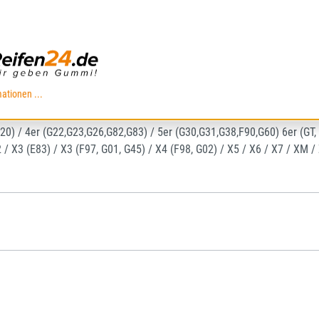
80) / 4er (F32, F33, F36, F82, F83) / 5er (F07, F10, F11, F18, F70 ) / 6e
ationen ...
(G20) / 4er (G22,G23,G26,G82,G83) / 5er (G30,G31,G38,F90,G60) 6er (GT, 
/ X2 / X3 (E83) / X3 (F97, G01, G45) / X4 (F98, G02) / X5 / X6 / X7 / XM /