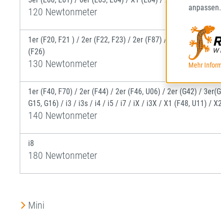
anpassen.
120 Newtonmeter
1er (F20, F21 ) / 2er (F22, F23) / 2er (F87) / 3er (F30, F34, F
(F26)
130 Newtonmeter
Mehr Inform
1er (F40, F70) / 2er (F44) / 2er (F46, U06) / 2er (G42) / 3er
G15, G16) / i3 / i3s / i4 / i5 / i7 / iX / i3X / X1 (F48, U11) 
140 Newtonmeter
i8
180 Newtonmeter
Mini