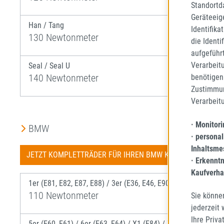
Standortd
Geräteeig
Han / Tang
Identifika
130 Newtonmeter
die Identi
aufgeführ
Verarbeit
Seal / Seal U
140 Newtonmeter
benötigen 
Zustimmun
Verarbeit
· Monitor
BMW
· personal
Inhaltsme
JETZT KOMPLETTRÄDER FÜR IHREN BMW KONFIGURIEREN
· Erkennt
Kaufverha
1er (E81, E82, E87, E88) / 3er (E36, E46, E90, E91 ) / 5er (E39
110 Newtonmeter
Sie könne
jederzeit
Ihre Priva
5er (E60, E61) / 6er (E63, E64) / X1 (E84) / Z3 / Z4