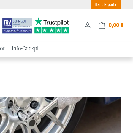
Händlerportal
0,00 €
Ware
ör
Info-Cockpit