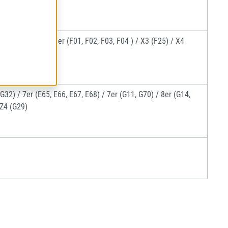
r (F06,F12,F13) / 7er (F01, F02, F03, F04 ) / X3 (F25) / X4
G32) / 7er (E65, E66, E67, E68) / 7er (G11, G70) / 8er (G14,
 Z4 (G29)