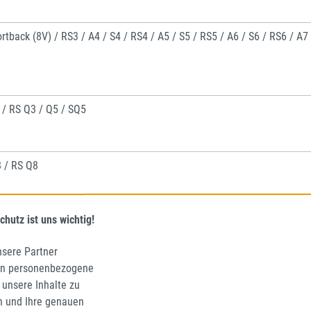
ortback (8V) / RS3 / A4 / S4 / RS4 / A5 / S5 / RS5 / A6 / S6 / RS6 / A7
3 / RS Q3 / Q5 / SQ5
8 / RS Q8
chutz ist uns wichtig!
nsere Partner
en personenbezogene
 unsere Inhalte zu
n und Ihre genauen