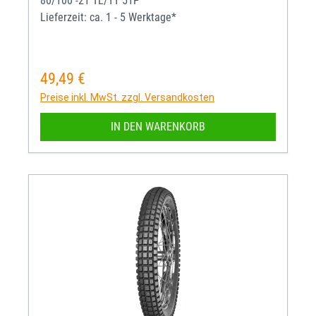
80/100 -21 TL/TT 51P
Lieferzeit: ca. 1 - 5 Werktage*
49,49 €
Regulärer Preis:
Preise inkl. MwSt. zzgl. Versandkosten
IN DEN WARENKORB