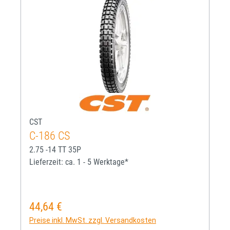
CST
C-186 CS
2.75 -14 TT 35P
Lieferzeit: ca. 1 - 5 Werktage*
44,64 €
Regulärer Preis:
Preise inkl. MwSt. zzgl. Versandkosten