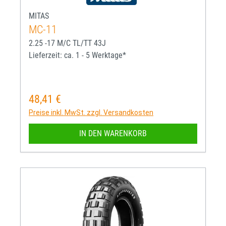
MITAS
MC-11
2.25 -17 M/C TL/TT 43J
Lieferzeit: ca. 1 - 5 Werktage*
48,41 €
Regulärer Preis:
Preise inkl. MwSt. zzgl. Versandkosten
IN DEN WARENKORB