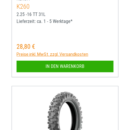
K260
2.25 -16 TT 31L
Lieferzeit: ca. 1 - 5 Werktage*
28,80 €
Regulärer Preis:
Preise inkl. MwSt. zzgl. Versandkosten
IN DEN WARENKORB