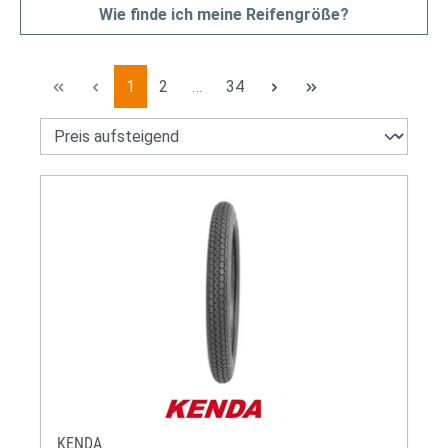
Wie finde ich meine Reifengröße?
Seite
Seite
Seite
1
2
…
34
KENDA