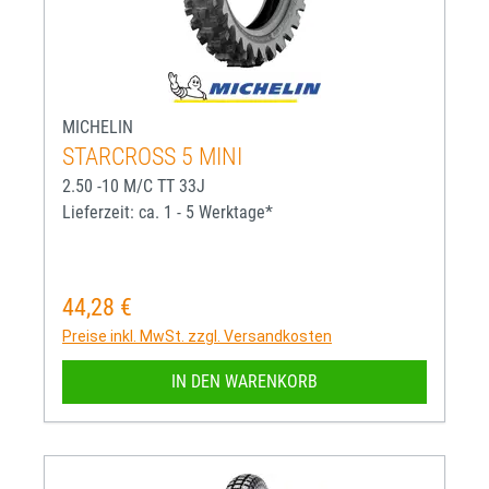
MICHELIN
STARCROSS 5 MINI
2.50 -10 M/C TT 33J
Lieferzeit: ca. 1 - 5 Werktage*
44,28 €
Regulärer Preis:
Preise inkl. MwSt. zzgl. Versandkosten
IN DEN WARENKORB