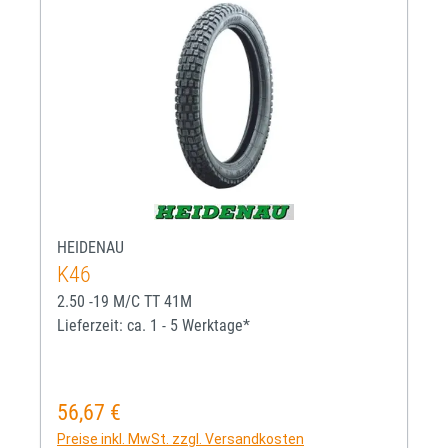
HEIDENAU
K46
2.50 -19 M/C TT 41M
Lieferzeit: ca. 1 - 5 Werktage*
56,67 €
Regulärer Preis:
Preise inkl. MwSt. zzgl. Versandkosten