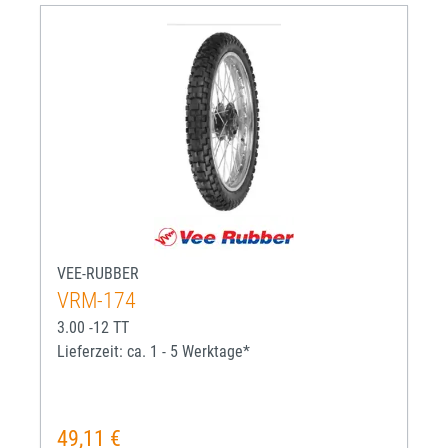
VEE-RUBBER
VRM-174
3.00 -12 TT
Lieferzeit: ca. 1 - 5 Werktage*
49,11 €
Regulärer Preis: