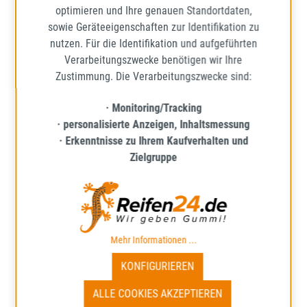
optimieren und Ihre genauen Standortdaten,
sowie Geräteeigenschaften zur Identifikation zu
nutzen. Für die Identifikation und aufgeführten
Verarbeitungszwecke benötigen wir Ihre
Zustimmung. Die Verarbeitungszwecke sind:
· Monitoring/Tracking
· personalisierte Anzeigen, Inhaltsmessung
DURO
· Erkenntnisse zu Ihrem Kaufverhalten und
HF-343 EXCELERATOR
Zielgruppe
70/100 -17 TT 40M
Lieferzeit: ca. 1 - 5 Werktage*
53,44 €
Mehr Informationen ...
Regulärer Preis:
Preise inkl. MwSt. zzgl. Versandkosten
KONFIGURIEREN
IN DEN WARENKORB
ALLE COOKIES AKZEPTIEREN