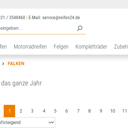
921 / 3548460
|
E-Mail: service@reifen24.de
ifen
Motorradreifen
Felgen
Kompletträder
Zubeh
FALKEN
r das ganze Jahr
Seite
Seite
Seite
Seite
Seite
Seite
Seite
Seite
Seite
Seite
Se
1
2
3
4
5
6
7
8
9
10
11