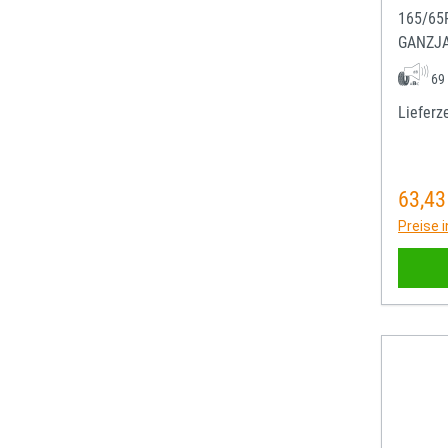
165/65
GANZJ
69
Lieferze
63,43
Regulä
Preise 