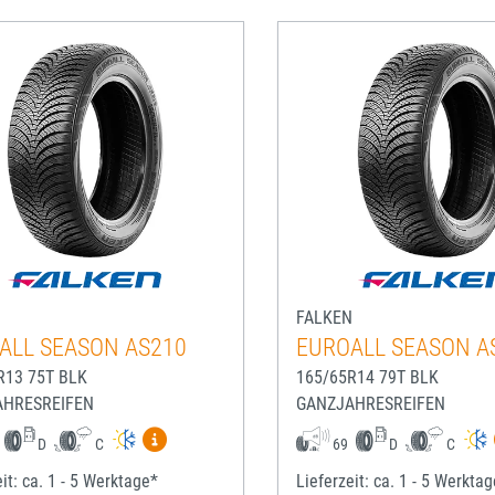
N
FALKEN
ALL SEASON AS210
EUROALL SEASON A
R13 75T BLK
165/65R14 79T BLK
AHRESREIFEN
GANZJAHRESREIFEN
Mehr Informationen zum EU-Reifenlabel anze
D
C
69
D
C
it: ca. 1 - 5 Werktage*
Lieferzeit: ca. 1 - 5 Werkta