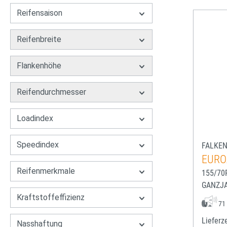
Reifensaison
Reifenbreite
Flankenhöhe
Reifendurchmesser
Loadindex
Speedindex
FALKE
EURO
Reifenmerkmale
155/70
GANZJ
Kraftstoffeffizienz
71
Lieferze
Nasshaftung