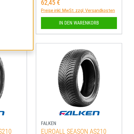
62,45 €
Regulärer Preis:
rsandkosten
Preise inkl. MwSt. zzgl. Versandkosten
RB
IN DEN WARENKORB
FALKEN
S210
EUROALL SEASON AS210