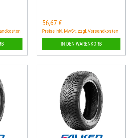
56,67 €
Regulärer Preis:
rsandkosten
Preise inkl. MwSt. zzgl. Versandkosten
RB
IN DEN WARENKORB