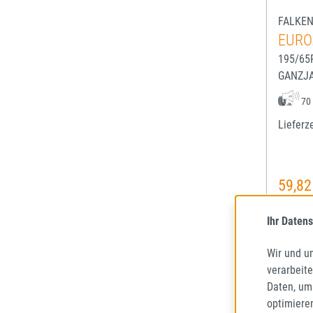
FALKE
EURO
195/65
GANZJ
70
Lieferze
59,82
Regulä
Preise 
Ihr Datens
Wir und u
verarbeit
Daten, um
optimiere