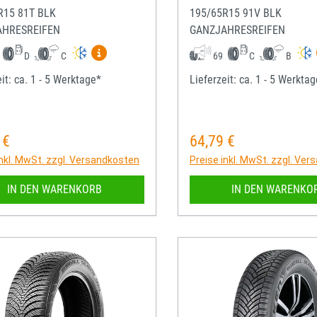
R15 81T BLK
195/65R15 91V BLK
AHRESREIFEN
GANZJAHRESREIFEN
Mehr Informationen zum EU-Reifenlabel anze
D
C
69
C
B
it: ca. 1 - 5 Werktage*
Lieferzeit: ca. 1 - 5 Werkta
 €
64,79 €
rer Preis:
Regulärer Preis:
inkl. MwSt. zzgl. Versandkosten
Preise inkl. MwSt. zzgl. Ve
IN DEN WARENKORB
IN DEN WARENKO