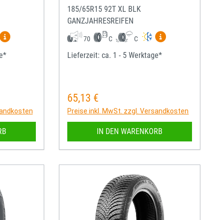
185/65R15 92T XL BLK
GANZJAHRESREIFEN
igen
Mehr Informationen zum EU-Reifenlabel anzeigen
Mehr Informatio
70
C
C
ge*
Lieferzeit: ca. 1 - 5 Werktage*
65,13 €
Regulärer Preis:
rsandkosten
Preise inkl. MwSt. zzgl. Versandkosten
RB
IN DEN WARENKORB