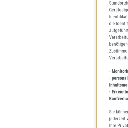
Standortd
Geräteeig
Identifika
die Identi
aufgeführ
Verarbeit
benötigen 
Zustimmun
Verarbeit
FALKE
EURO
· Monitor
· personal
195/65
Inhaltsme
GANZJ
· Erkennt
68
Kaufverha
Lieferze
Sie könne
jederzeit
Ihre Priva