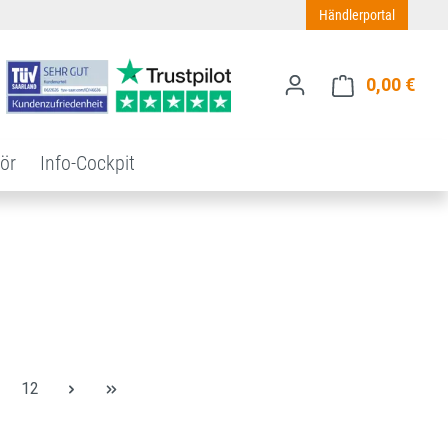
Händlerportal
0,00 €
Ware
ör
Info-Cockpit
ite
Seite
12