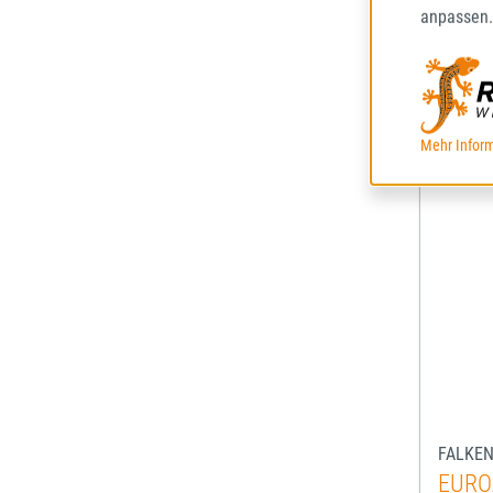
61,86
Regulä
anpassen.
Preise 
Mehr Inform
FALKE
EURO