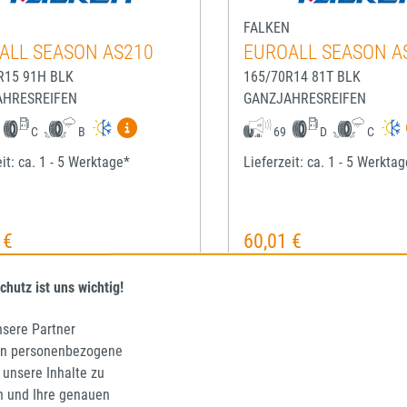
N
FALKEN
ALL SEASON AS210
EUROALL SEASON A
R15 91H BLK
165/70R14 81T BLK
AHRESREIFEN
GANZJAHRESREIFEN
Mehr Informationen zum EU-Reifenlabel anze
C
B
69
D
C
it: ca. 1 - 5 Werktage*
Lieferzeit: ca. 1 - 5 Werkta
 €
60,01 €
rer Preis:
Regulärer Preis:
inkl. MwSt. zzgl. Versandkosten
Preise inkl. MwSt. zzgl. Ve
chutz ist uns wichtig!
IN DEN WARENKORB
IN DEN WARENKO
nsere Partner
en personenbezogene
 unsere Inhalte zu
n und Ihre genauen