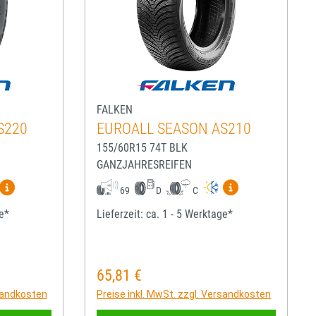
FALKEN
S220
EUROALL SEASON AS210
155/60R15 74T BLK
GANZJAHRESREIFEN
igen
Mehr Informationen zum EU-Reifenlabel anzeigen
Mehr Informatio
69
D
C
ge*
Lieferzeit: ca. 1 - 5 Werktage*
65,81 €
Regulärer Preis:
rsandkosten
Preise inkl. MwSt. zzgl. Versandkosten