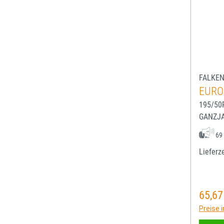
FALKE
EURO
195/50
GANZJ
69
Lieferze
65,67
Regulä
Preise 