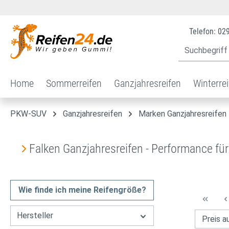
 Hauptinhalt springen
Zur Suche springen
Zur Hauptnavigation springen
Telefon: 02
Home
Sommerreifen
Ganzjahresreifen
Winterre
PKW-SUV
Ganzjahresreifen
Marken Ganzjahresreifen
Falken Ganzjahresreifen - Performance fü
Wie finde ich meine Reifengröße?
Hersteller