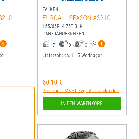
FALKEN
S210
EUROALL SEASON AS210
155/65R14 75T BLK
GANZJAHRESREIFEN
igen
Mehr Informationen zum EU-Reifenlabel anzeigen
Mehr Informatio
71
D
C
ge*
Lieferzeit: ca. 1 - 5 Werktage*
60,10 €
Regulärer Preis:
rsandkosten
Preise inkl. MwSt. zzgl. Versandkosten
RB
IN DEN WARENKORB