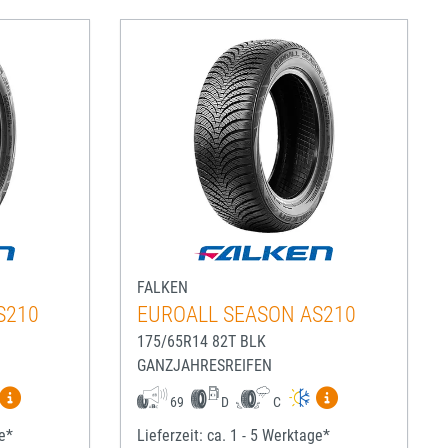
FALKEN
S210
EUROALL SEASON AS210
175/65R14 82T BLK
GANZJAHRESREIFEN
igen
Mehr Informationen zum EU-Reifenlabel anzeigen
Mehr Informatio
69
D
C
ge*
Lieferzeit: ca. 1 - 5 Werktage*