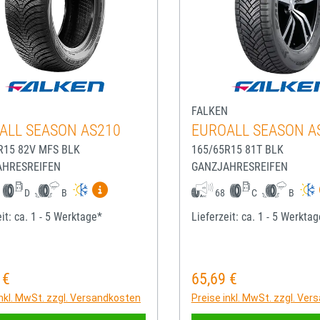
N
FALKEN
ALL SEASON AS210
EUROALL SEASON A
R15 82V MFS BLK
165/65R15 81T BLK
AHRESREIFEN
GANZJAHRESREIFEN
Mehr Informationen zum EU-Reifenlabel anze
D
B
68
C
B
it: ca. 1 - 5 Werktage*
Lieferzeit: ca. 1 - 5 Werkta
 €
65,69 €
rer Preis:
Regulärer Preis:
inkl. MwSt. zzgl. Versandkosten
Preise inkl. MwSt. zzgl. Ve