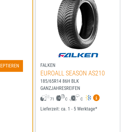
FALKEN
ZEPTIEREN
S210
EUROALL SEASON AS210
185/65R14 86H BLK
GANZJAHRESREIFEN
igen
Mehr Informationen zum EU-Reifenlabel anzeigen
Mehr Informatio
71
C
C
ge*
Lieferzeit: ca. 1 - 5 Werktage*