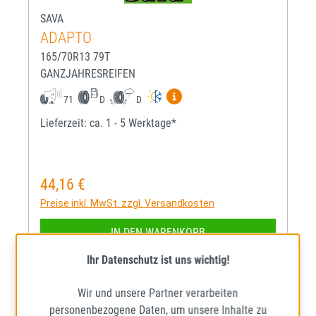
SAVA
ADAPTO
165/70R13 79T
GANZJAHRESREIFEN
Mehr Informationen zum EU-R
71
D
D
Lieferzeit: ca. 1 - 5 Werktage*
44,16 €
Regulärer Preis:
Preise inkl. MwSt. zzgl. Versandkosten
IN DEN WARENKORB
Ihr Datenschutz ist uns wichtig!
Wir und unsere Partner verarbeiten
personenbezogene Daten, um unsere Inhalte zu