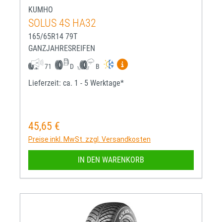
KUMHO
SOLUS 4S HA32
165/65R14 79T
GANZJAHRESREIFEN
Mehr Informationen zum EU-R
71
D
B
Lieferzeit: ca. 1 - 5 Werktage*
45,65 €
Regulärer Preis:
Preise inkl. MwSt. zzgl. Versandkosten
IN DEN WARENKORB