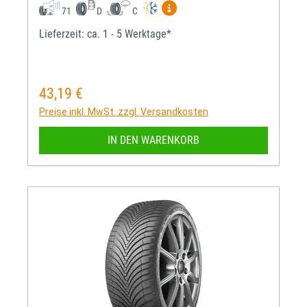
Mehr Informationen zum EU-R
71
D
C
Lieferzeit: ca. 1 - 5 Werktage*
43,19 €
Regulärer Preis:
Preise inkl. MwSt. zzgl. Versandkosten
IN DEN WARENKORB