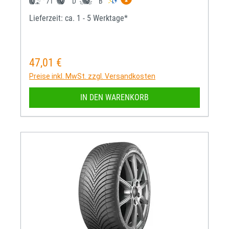
71
D
B
Lieferzeit: ca. 1 - 5 Werktage*
47,01 €
Regulärer Preis:
Preise inkl. MwSt. zzgl. Versandkosten
IN DEN WARENKORB