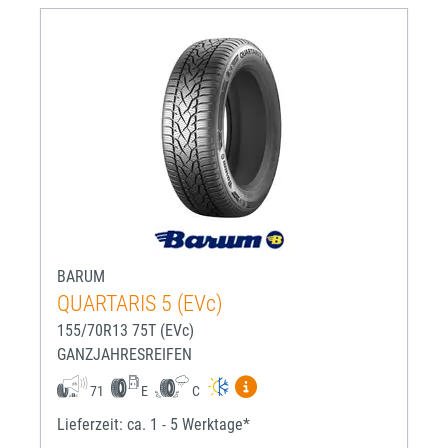
BARUM
QUARTARIS 5 (EVc)
155/70R13 75T (EVc)
GANZJAHRESREIFEN
Mehr Informationen zum EU-R
71
E
C
Lieferzeit: ca. 1 - 5 Werktage*