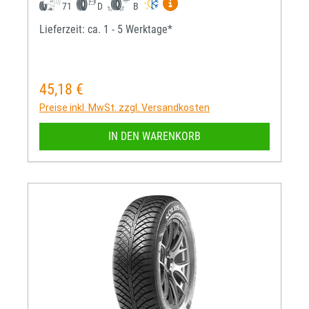
Mehr Informationen zum EU-R
71
D
B
Lieferzeit: ca. 1 - 5 Werktage*
45,18 €
Regulärer Preis:
Preise inkl. MwSt. zzgl. Versandkosten
IN DEN WARENKORB