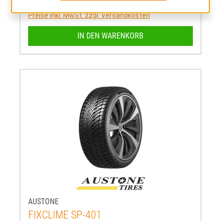
44,56 €
Regulärer Preis:
Preise inkl. MwSt. zzgl. Versandkosten
IN DEN WARENKORB
AUSTONE
FIXCLIME SP-401