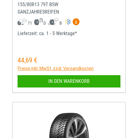
155/80R13 79T BSW
GANZJAHRESREIFEN
Mehr Informationen zum EU-R
71
D
B
Lieferzeit: ca. 1 - 5 Werktage*
44,69 €
Regulärer Preis:
Preise inkl. MwSt. zzgl. Versandkosten
IN DEN WARENKORB