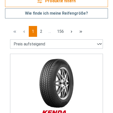
Produkte filtern
Wie finde ich meine Reifengröße?
Seite
Seite
Seite
1
2
…
156