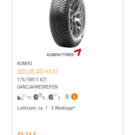
KUMHO
SOLUS 4S HA31
175/70R13 82T
GANZJAHRESREIFEN
Mehr Informationen zum EU-R
71
D
C
Lieferzeit: ca. 1 - 5 Werktage*
46,34 €
Regulärer Preis: