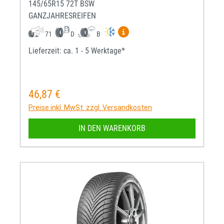
145/65R15 72T BSW
GANZJAHRESREIFEN
Mehr Informationen zum EU-R
71
D
B
Lieferzeit: ca. 1 - 5 Werktage*
46,87 €
Regulärer Preis:
Preise inkl. MwSt. zzgl. Versandkosten
IN DEN WARENKORB