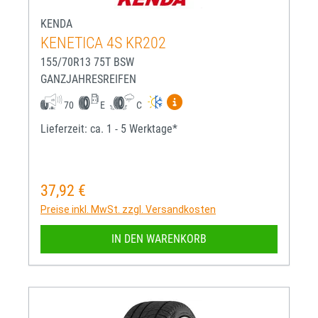
KENDA
KENETICA 4S KR202
155/70R13 75T BSW
GANZJAHRESREIFEN
Mehr Informationen zum EU-R
70
E
C
Lieferzeit: ca. 1 - 5 Werktage*
37,92 €
Regulärer Preis:
Preise inkl. MwSt. zzgl. Versandkosten
IN DEN WARENKORB