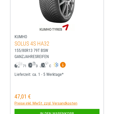
KUMHO
SOLUS 4S HA32
155/80R13 79T BSW
GANZJAHRESREIFEN
Mehr Informationen zum EU-R
71
D
C
Lieferzeit: ca. 1 - 5 Werktage*
47,01 €
Regulärer Preis:
Preise inkl. MwSt. zzgl. Versandkosten
IN DEN WARENKORB