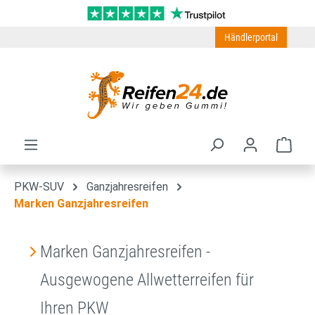
Zum Hauptinhalt springen
Händlerportal
Ware
PKW-SUV
Ganzjahresreifen
Marken Ganzjahresreifen
Marken Ganzjahresreifen -
Ausgewogene Allwetterreifen für
Ihren PKW