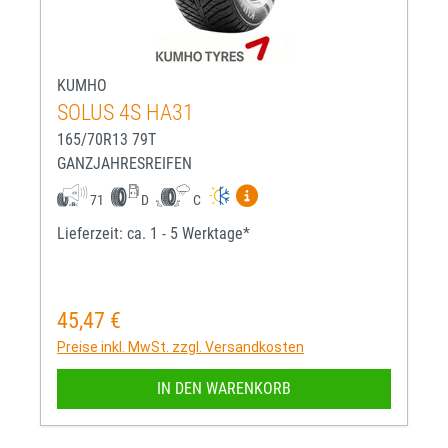
KUMHO
SOLUS 4S HA31
165/70R13 79T
GANZJAHRESREIFEN
Mehr Informationen zum EU-R
71
D
C
Lieferzeit: ca. 1 - 5 Werktage*
45,47 €
Regulärer Preis:
Preise inkl. MwSt. zzgl. Versandkosten
IN DEN WARENKORB