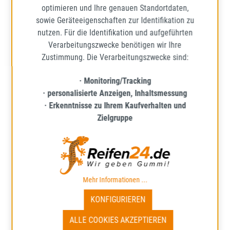
optimieren und Ihre genauen Standortdaten,
sowie Geräteeigenschaften zur Identifikation zu
nutzen. Für die Identifikation und aufgeführten
Verarbeitungszwecke benötigen wir Ihre
Zustimmung. Die Verarbeitungszwecke sind:
· Monitoring/Tracking
· personalisierte Anzeigen, Inhaltsmessung
· Erkenntnisse zu Ihrem Kaufverhalten und
GT-RADIAL
Zielgruppe
4SEASONS
165/65R14 79T BSW
GANZJAHRESREIFEN
Mehr Informationen zum EU-R
71
D
B
Mehr Informationen ...
Lieferzeit: ca. 1 - 5 Werktage*
KONFIGURIEREN
ALLE COOKIES AKZEPTIEREN