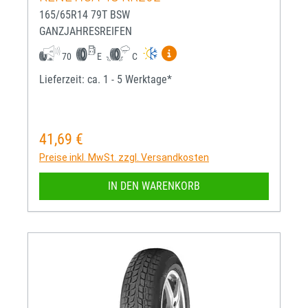
165/65R14 79T BSW
GANZJAHRESREIFEN
Mehr Informationen zum EU-R
70
E
C
Lieferzeit: ca. 1 - 5 Werktage*
41,69 €
Regulärer Preis:
Preise inkl. MwSt. zzgl. Versandkosten
IN DEN WARENKORB