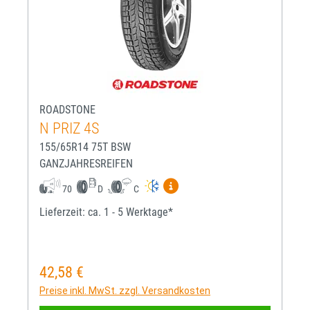
ROADSTONE
N PRIZ 4S
155/65R14 75T BSW
GANZJAHRESREIFEN
Mehr Informationen zum EU-R
70
D
C
Lieferzeit: ca. 1 - 5 Werktage*
42,58 €
Regulärer Preis:
Preise inkl. MwSt. zzgl. Versandkosten