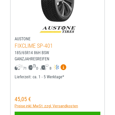
AUSTONE
FIXCLIME SP-401
185/65R14 86H BSW
GANZJAHRESREIFEN
Mehr Informationen zum EU-R
71
D
B
Lieferzeit: ca. 1 - 5 Werktage*
45,05 €
Regulärer Preis:
Preise inkl. MwSt. zzgl. Versandkosten