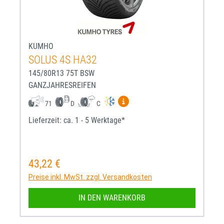
KUMHO
SOLUS 4S HA32
145/80R13 75T BSW
GANZJAHRESREIFEN
Mehr Informationen zum EU-R
71
D
C
Lieferzeit: ca. 1 - 5 Werktage*
43,22 €
Regulärer Preis:
Preise inkl. MwSt. zzgl. Versandkosten
IN DEN WARENKORB