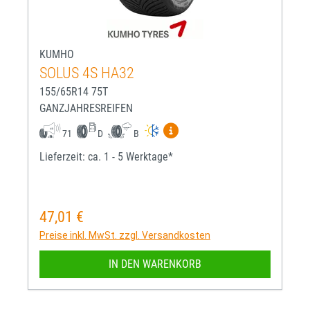
KUMHO
SOLUS 4S HA32
155/65R14 75T
GANZJAHRESREIFEN
Mehr Informationen zum EU-R
71
D
B
Lieferzeit: ca. 1 - 5 Werktage*
47,01 €
Regulärer Preis:
Preise inkl. MwSt. zzgl. Versandkosten
IN DEN WARENKORB