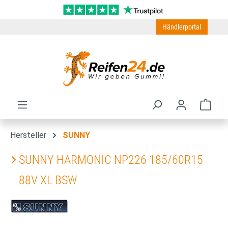
Zum Hauptinhalt springen
Händlerportal
Ware
Hersteller
SUNNY
SUNNY HARMONIC NP226 185/60R15
88V XL BSW