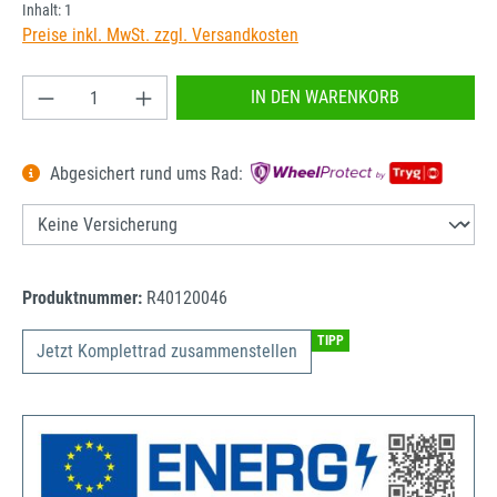
Inhalt:
1
Preise inkl. MwSt. zzgl. Versandkosten
Produkt Anzahl: Gib den gewünschten Wert ein od
IN DEN WARENKORB
Abgesichert rund ums Rad:
Produktnummer:
R40120046
TIPP
Jetzt Komplettrad zusammenstellen