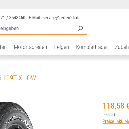
921 / 3548460
|
E-Mail: service@reifen24.de
ifen
Motorradreifen
Felgen
Kompletträder
Zubeh
 109T XL OWL
Regulärer Prei
118,58 
Inhalt:
1
Preise inkl. M