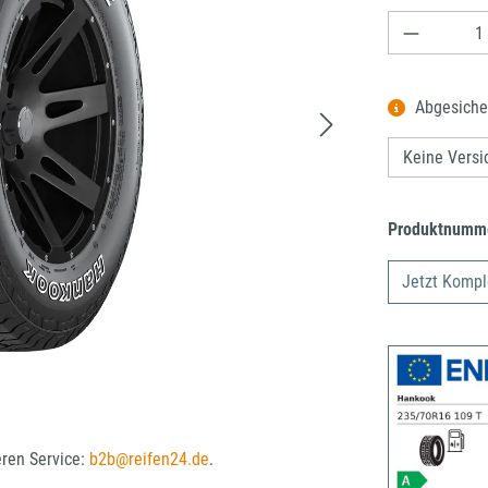
Produkt A
Abgesiche
Produktnumm
Jetzt Kompl
eren Service:
b2b@reifen24.de
.