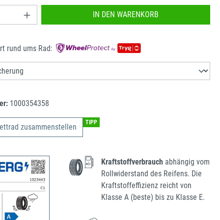
nzahl: Gib den gewünschten Wert ein oder benu
IN DEN WARENKORB
rt rund ums Rad:
er:
1000354358
TIPP
ettrad zusammenstellen
Kraftstoffverbrauch
abhängig vom
Rollwiderstand des Reifens. Die
Kraftstoffeffizienz reicht von
Klasse A (beste) bis zu Klasse E.