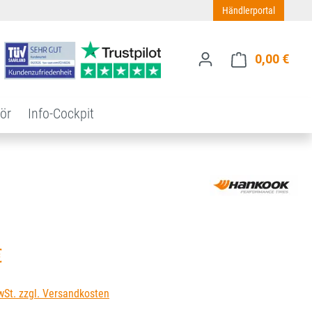
Händlerportal
0,00 €
Ware
ör
Info-Cockpit
s:
€
wSt. zzgl. Versandkosten