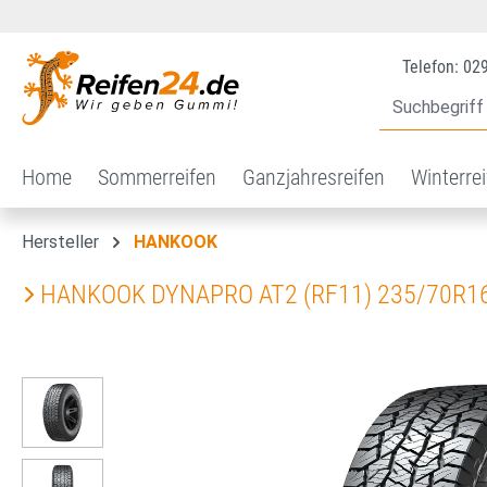
 Hauptinhalt springen
Zur Suche springen
Zur Hauptnavigation springen
Telefon: 02
Home
Sommerreifen
Ganzjahresreifen
Winterre
Hersteller
HANKOOK
HANKOOK DYNAPRO AT2 (RF11) 235/70R16
Bildergalerie überspringen