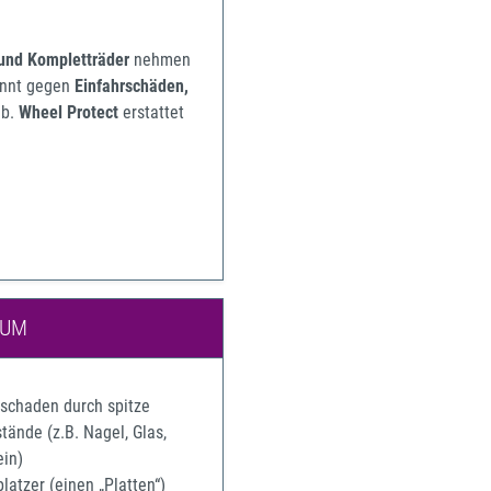
 und Kompletträder
nehmen
pannt gegen
Einfahrschäden,
b.
Wheel Protect
erstattet
IUM
rschaden durch spitze
ände (z.B. Nagel, Glas,
ein)
latzer (einen „Platten“)