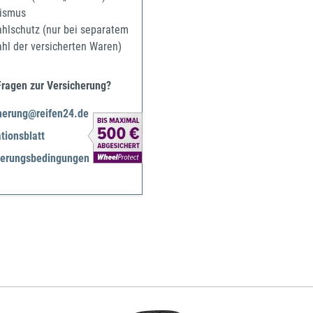
ismus
ahlschutz (nur bei separatem
ahl der versicherten Waren)
Fragen zur Versicherung?
herung@reifen24.de
tionsblatt
herungsbedingungen