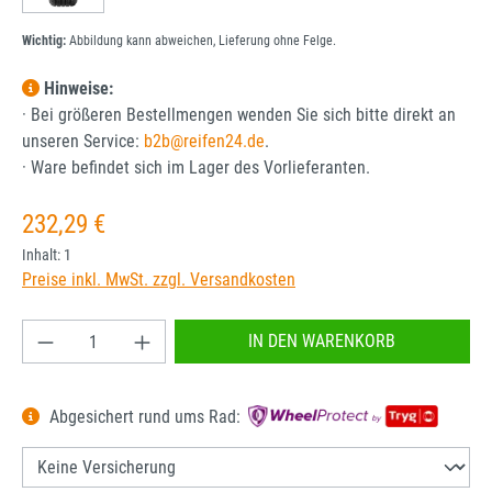
Wichtig:
Abbildung kann abweichen, Lieferung ohne Felge.
Hinweise:
· Bei größeren Bestellmengen wenden Sie sich bitte direkt an
unseren Service:
b2b@reifen24.de
.
· Ware befindet sich im Lager des Vorlieferanten.
Regulärer Preis:
232,29 €
Inhalt:
1
Preise inkl. MwSt. zzgl. Versandkosten
Produkt Anzahl: Gib den gewünschten Wert ein od
IN DEN WARENKORB
Abgesichert rund ums Rad: