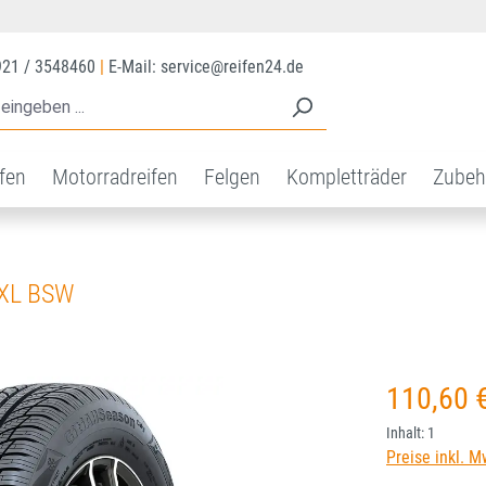
921 / 3548460
|
E-Mail: service@reifen24.de
ifen
Motorradreifen
Felgen
Kompletträder
Zubeh
 XL BSW
Regulärer Prei
110,60 
Inhalt:
1
Preise inkl. M