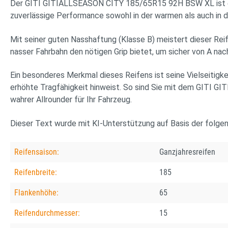
Der GITI GITIALLSEASON CITY 185/65R15 92H BSW XL ist ein v
zuverlässige Performance sowohl in der warmen als auch in de
Mit seiner guten Nasshaftung (Klasse B) meistert dieser Rei
nasser Fahrbahn den nötigen Grip bietet, um sicher von A nac
Ein besonderes Merkmal dieses Reifens ist seine Vielseitig
erhöhte Tragfähigkeit hinweist. So sind Sie mit dem GITI 
wahrer Allrounder für Ihr Fahrzeug.
Dieser Text wurde mit KI-Unterstützung auf Basis der folge
Reifensaison:
Ganzjahresreifen
Reifenbreite:
185
Flankenhöhe:
65
Reifendurchmesser:
15