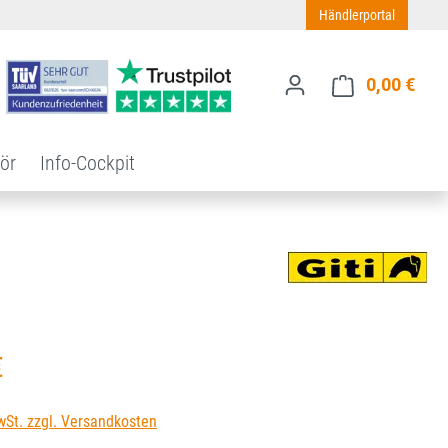
Händlerportal
0,00 €
Ware
ör
Info-Cockpit
s:
€
wSt. zzgl. Versandkosten