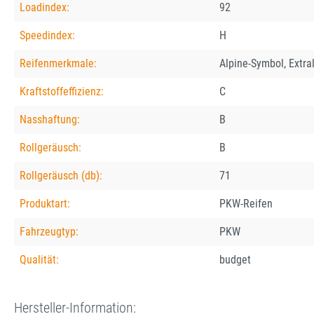
Loadindex:
92
Speedindex:
H
Reifenmerkmale:
Alpine-Symbol, Extra
Kraftstoffeffizienz:
C
Nasshaftung:
B
Rollgeräusch:
B
Rollgeräusch (db):
71
Produktart:
PKW-Reifen
Fahrzeugtyp:
PKW
Qualität:
budget
Hersteller-Information: