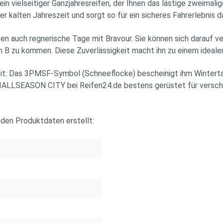
ielseitiger Ganzjahresreifen, der Ihnen das lästige zweimalige
r kalten Jahreszeit und sorgt so für ein sicheres Fahrerlebnis d
fen auch regnerische Tage mit Bravour. Sie können sich darauf
h B zu kommen. Diese Zuverlässigkeit macht ihn zu einem idealen
keit: Das 3PMSF-Symbol (Schneeflocke) bescheinigt ihm Winterta
GITIALLSEASON CITY bei Reifen24.de bestens gerüstet für versc
nden Produktdaten erstellt: