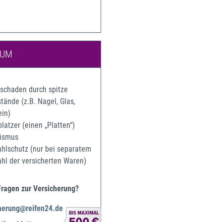
IUM
rschaden durch spitze
ände (z.B. Nagel, Glas,
ein)
latzer (einen „Platten“)
ismus
ahlschutz (nur bei separatem
ahl der versicherten Waren)
Fragen zur Versicherung?
herung@reifen24.de