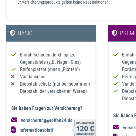
· Für Versicherungsprodukte gelten keine Rabattaktionen.
BASIC
PREM
Einfahrschaden durch spitze
Einfah
Gegenstände (z.B. Nagel, Glas)
Gegenst
Reifenplatzer (einen „Platten“)
Bordst
Vandalismus
Reifenp
Diebstahlschutz (nur bei separatem
Vandal
Diebstahl der versicherten Waren)
Diebst
Diebst
Sie haben Fragen zur Versicherung?
Sie haben 
versicherung@reifen24.de
versic
Informationsblatt