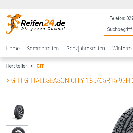
 Hauptinhalt springen
Zur Suche springen
Zur Hauptnavigation springen
Telefon: 02
Home
Sommerreifen
Ganzjahresreifen
Winterre
Hersteller
GITI
GITI GITIALLSEASON CITY 185/65R15 92H
Bildergalerie überspringen