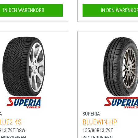
IN DEN WARENKORB
IN DEN WARENKO
A
SUPERIA
LUE2 4S
BLUEWIN HP
R13 79T BSW
155/80R13 79T
AHRESREIFEN
WINTERREIFEN