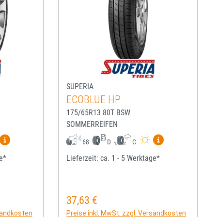
SUPERIA
ECOBLUE HP
175/65R13 80T BSW
SOMMERREIFEN
igen
Mehr Informationen zum EU-Reifenlabel anzeigen
Mehr Informatio
68
D
C
ge*
Lieferzeit: ca. 1 - 5 Werktage*
37,63 €
Regulärer Preis:
rsandkosten
Preise inkl. MwSt. zzgl. Versandkosten