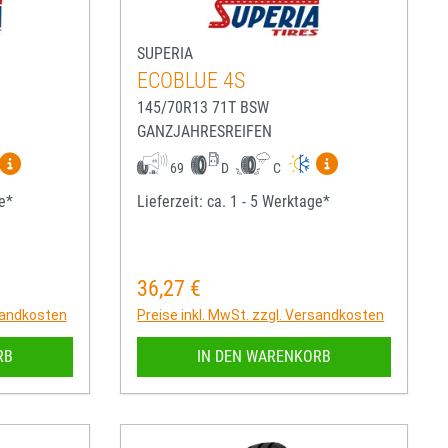
SUPERIA
ECOBLUE 4S
145/70R13 71T BSW
GANZJAHRESREIFEN
igen
Mehr Informationen zum EU-Reifenlabel anzeigen
Mehr Informatio
69
D
C
ge*
Lieferzeit: ca. 1 - 5 Werktage*
36,27 €
Regulärer Preis:
rsandkosten
Preise inkl. MwSt. zzgl. Versandkosten
RB
IN DEN WARENKORB