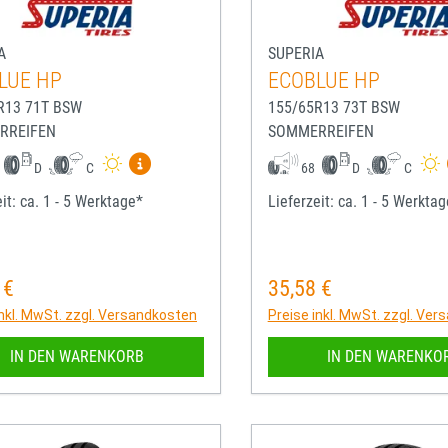
A
SUPERIA
LUE HP
ECOBLUE HP
R13 71T BSW
155/65R13 73T BSW
RREIFEN
SOMMERREIFEN
Mehr Informationen zum EU-Reifenlabel anze
D
C
68
D
C
it: ca. 1 - 5 Werktage*
Lieferzeit: ca. 1 - 5 Werkta
 €
35,58 €
rer Preis:
Regulärer Preis:
inkl. MwSt. zzgl. Versandkosten
Preise inkl. MwSt. zzgl. Ve
IN DEN WARENKORB
IN DEN WARENKO