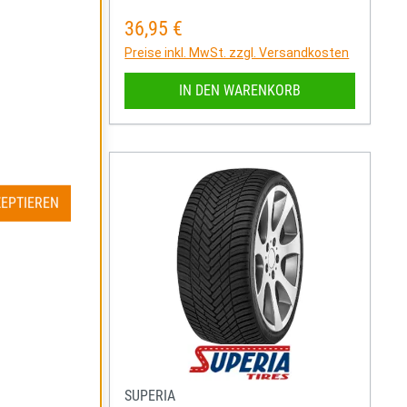
36,95 €
Regulärer Preis:
rsandkosten
Preise inkl. MwSt. zzgl. Versandkosten
RB
IN DEN WARENKORB
ZEPTIEREN
SUPERIA