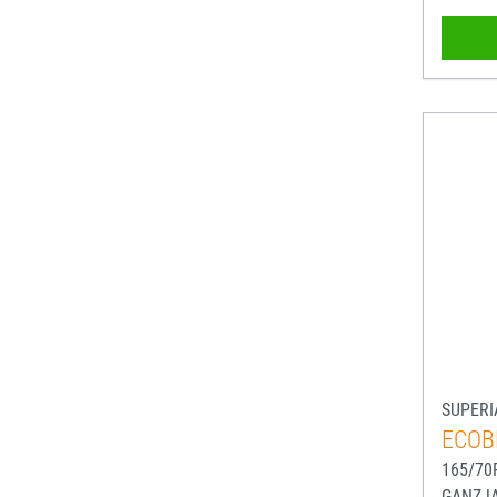
SUPERI
ECOB
165/70
GANZJ