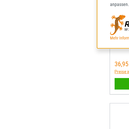
ECOB
anpassen.
165/70
SOMME
68
Mehr Inform
Lieferze
36,95
Regulä
Preise 