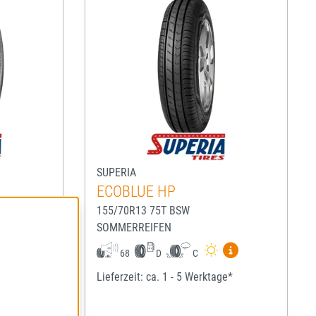
SUPERIA
ECOBLUE HP
155/70R13 75T BSW
SOMMERREIFEN
igen
Mehr Informationen zum EU-Reifenlabel anzeigen
Mehr Informatio
68
D
C
ge*
Lieferzeit: ca. 1 - 5 Werktage*