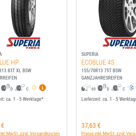
A
SUPERIA
LUE HP
ECOBLUE 4S
R13 83T XL BSW
155/70R13 75T BSW
RREIFEN
GANZJAHRESREIFEN
Mehr Informationen zum EU-Reifenlabel anze
D
C
69
D
C
it: ca. 1 - 5 Werktage*
Lieferzeit: ca. 1 - 5 Werkta
 €
37,63 €
rer Preis:
Regulärer Preis:
inkl. MwSt. zzgl. Versandkosten
Preise inkl. MwSt. zzgl. Ve