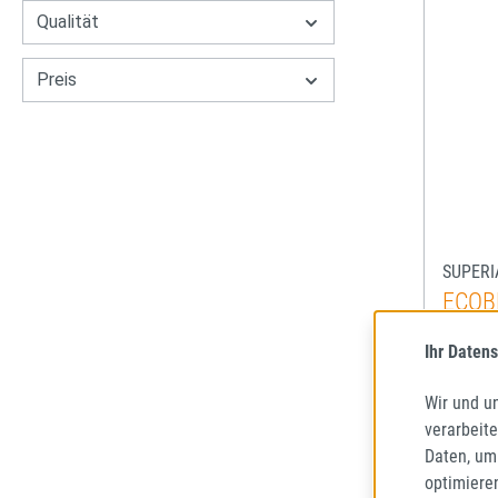
Qualität
Preis
SUPERI
ECOB
145/80
Ihr Datens
SOMME
68
Wir und u
verarbeit
Lieferze
Daten, um
optimiere