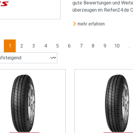
gute Bewertungen und Weite
überzeugen im Reifen24.de O
mehr erfahren
Seite
Seite
Seite
Seite
Seite
Seite
Seite
Seite
Seite
Seite
1
2
3
4
5
6
7
8
9
10
…