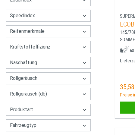
Speedindex
SUPERI
ECOB
Reifenmerkmale
145/70
SOMME
Kraftstoffeffizienz
68
Lieferze
Nasshaftung
Rollgeräusch
35,58
Regulä
Rollgeräusch (db)
Preise 
Produktart
Fahrzeugtyp