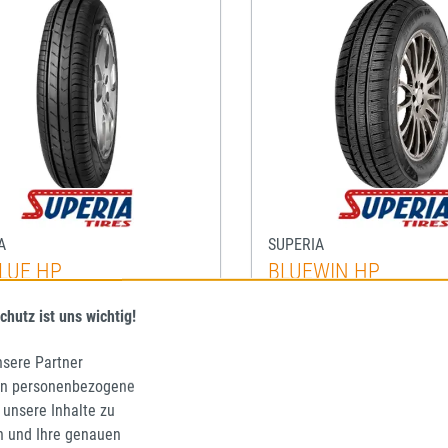
A
SUPERIA
LUE HP
BLUEWIN HP
R13 75T
155/70R13 75T
chutz ist uns wichtig!
RREIFEN
WINTERREIFEN
Mehr Informationen zum EU-Reifenlabel anze
D
C
68
D
D
nsere Partner
en personenbezogene
it: ca. 1 - 5 Werktage*
Lieferzeit: ca. 1 - 5 Werkta
 unsere Inhalte zu
n und Ihre genauen