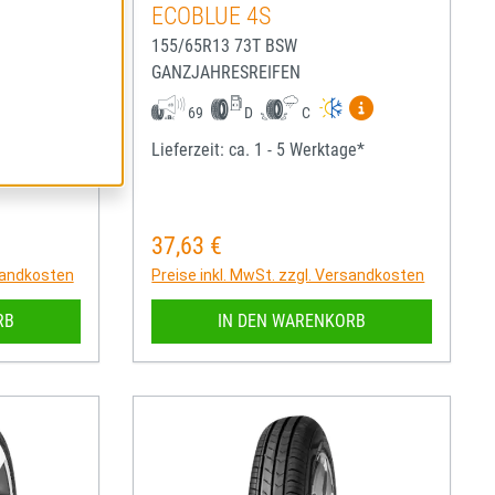
ECOBLUE 4S
155/65R13 73T BSW
GANZJAHRESREIFEN
igen
Mehr Informationen zum EU-Reifenlabel anzeigen
Mehr Informatio
69
D
C
ge*
Lieferzeit: ca. 1 - 5 Werktage*
37,63 €
Regulärer Preis:
rsandkosten
Preise inkl. MwSt. zzgl. Versandkosten
RB
IN DEN WARENKORB