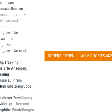
aten, sowie
 €
36,27 €
rer Preis:
Regulärer Preis:
enschaften zur
tion zu nutzen. Für
inkl. MwSt. zzgl. Versandkosten
Preise inkl. MwSt. zzgl. Ve
fikation und
IN DEN WARENKORB
IN DEN WARENKO
ten
ungszwecke
wir Ihre
g. Die
ungszwecke sind:
KONFIGURIEREN
ALLE COOKIES AK
ing/Tracking
isierte Anzeigen,
ssung
nisse zu Ihrem
lten und Zielgruppe
n dieser Zuwilligung
 widersprechen und
A
SUPERIA
tsphäre-Einstellungen