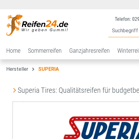
 Hauptinhalt springen
Zur Suche springen
Zur Hauptnavigation springen
Telefon: 02
Home
Sommerreifen
Ganzjahresreifen
Winterre
Hersteller
SUPERIA
Superia Tires: Qualitätsreifen für budget