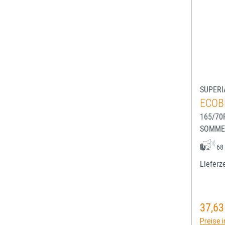
SUPERI
ECOB
165/70
SOMME
68
Lieferze
37,63
Regulä
Preise 