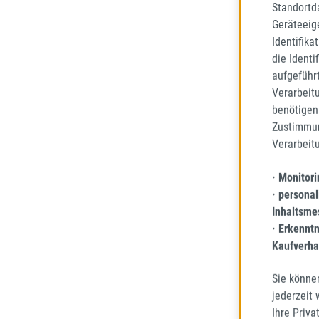
Standortd
36,27
Regulä
Geräteeig
Identifika
Preise 
die Identi
aufgeführ
Verarbeit
benötigen 
Zustimmun
Verarbeit
· Monitor
· personal
Inhaltsme
· Erkennt
Kaufverha
Sie könne
jederzeit
SUPERI
Ihre Priva