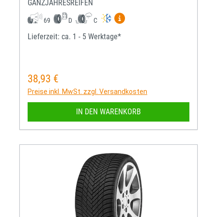
GANZJAHRESREIFEN
Mehr Informationen zum EU-R
69
D
C
Lieferzeit: ca. 1 - 5 Werktage*
38,93 €
Regulärer Preis:
Preise inkl. MwSt. zzgl. Versandkosten
IN DEN WARENKORB