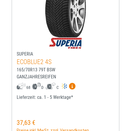
SUPERIA
ECOBLUE2 4S
165/70R13 79T BSW
GANZJAHRESREIFEN
Mehr Informationen zum EU-R
68
D
C
Lieferzeit: ca. 1 - 5 Werktage*
37,63 €
Regulärer Preis:
Preise inkl. MwSt. zzgl. Versandkosten