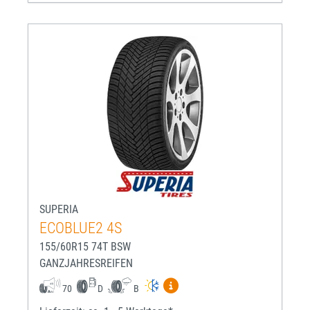
SUPERIA
ECOBLUE2 4S
155/60R15 74T BSW
GANZJAHRESREIFEN
Mehr Informationen zum EU-R
70
D
B