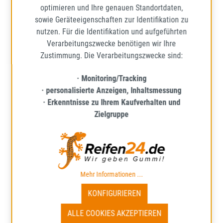
optimieren und Ihre genauen Standortdaten,
39,69 €
Regulärer Preis:
sowie Geräteeigenschaften zur Identifikation zu
Preise inkl. MwSt. zzgl. Versandkosten
nutzen. Für die Identifikation und aufgeführten
Verarbeitungszwecke benötigen wir Ihre
IN DEN WARENKORB
Zustimmung. Die Verarbeitungszwecke sind:
· Monitoring/Tracking
· personalisierte Anzeigen, Inhaltsmessung
· Erkenntnisse zu Ihrem Kaufverhalten und
Zielgruppe
Mehr Informationen ...
KONFIGURIEREN
ALLE COOKIES AKZEPTIEREN
SUPERIA