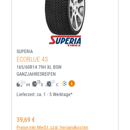
SUPERIA
ECOBLUE 4S
165/60R14 79H XL BSW
GANZJAHRESREIFEN
Mehr Informationen zum EU-R
69
D
C
Lieferzeit: ca. 1 - 5 Werktage*
39,69 €
Regulärer Preis:
Preise inkl. MwSt. zzgl. Versandkosten