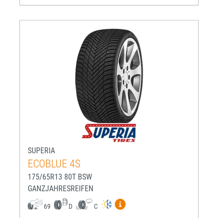
SUPERIA
ECOBLUE 4S
175/65R13 80T BSW
GANZJAHRESREIFEN
Mehr Informationen zum EU-R
69
D
C