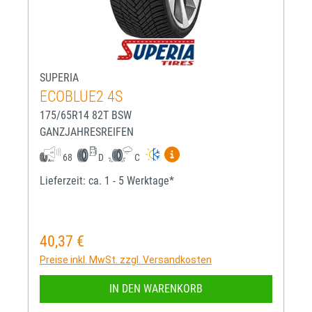
SUPERIA
ECOBLUE2 4S
175/65R14 82T BSW
GANZJAHRESREIFEN
Mehr Informationen zum EU-R
68
D
C
Lieferzeit: ca. 1 - 5 Werktage*
40,37 €
Regulärer Preis:
Preise inkl. MwSt. zzgl. Versandkosten
IN DEN WARENKORB