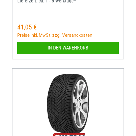
Lieferzeit: ca. 1 - 5 Werktage*
41,05 €
Regulärer Preis:
Preise inkl. MwSt. zzgl. Versandkosten
IN DEN WARENKORB