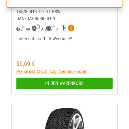
ECOBLUE 4S
145/80R13 79T XL BSW
GANZJAHRESREIFEN
Mehr Informationen zum EU-R
69
D
C
Lieferzeit: ca. 1 - 5 Werktage*
39,69 €
Regulärer Preis:
Preise inkl. MwSt. zzgl. Versandkosten
IN DEN WARENKORB