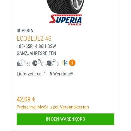
SUPERIA
ECOBLUE2 4S
185/65R14 86H BSW
GANZJAHRESREIFEN
Mehr Informationen zum EU-R
68
D
B
Lieferzeit: ca. 1 - 5 Werktage*
42,09 €
Regulärer Preis:
Preise inkl. MwSt. zzgl. Versandkosten
IN DEN WARENKORB