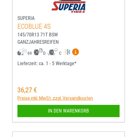
SUPERIA
ECOBLUE 4S
145/70R13 71T BSW
GANZJAHRESREIFEN
Mehr Informationen zum EU-R
69
D
C
Lieferzeit: ca. 1 - 5 Werktage*
36,27 €
Regulärer Preis:
Preise inkl. MwSt. zzgl. Versandkosten
IN DEN WARENKORB