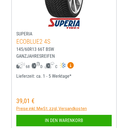
SUPERIA
ECOBLUE2 4S
145/60R13 66T BSW
GANZJAHRESREIFEN
Mehr Informationen zum EU-R
68
D
C
Lieferzeit: ca. 1 - 5 Werktage*
39,01 €
Regulärer Preis:
Preise inkl. MwSt. zzgl. Versandkosten
IN DEN WARENKORB