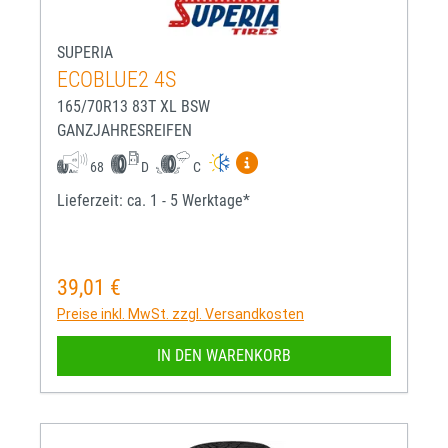
SUPERIA
ECOBLUE2 4S
165/70R13 83T XL BSW
GANZJAHRESREIFEN
Mehr Informationen zum EU-R
68
D
C
Lieferzeit: ca. 1 - 5 Werktage*
39,01 €
Regulärer Preis:
Preise inkl. MwSt. zzgl. Versandkosten
IN DEN WARENKORB