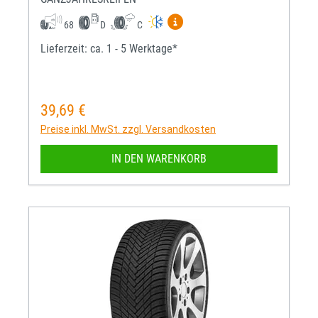
Mehr Informationen zum EU-R
68
D
C
Lieferzeit: ca. 1 - 5 Werktage*
39,69 €
Regulärer Preis:
Preise inkl. MwSt. zzgl. Versandkosten
IN DEN WARENKORB