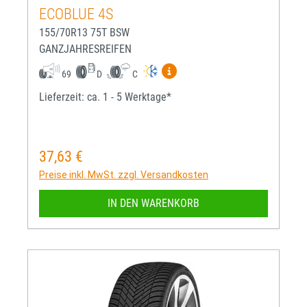
ECOBLUE 4S
155/70R13 75T BSW
GANZJAHRESREIFEN
Mehr Informationen zum EU-R
69
D
C
Lieferzeit: ca. 1 - 5 Werktage*
37,63 €
Regulärer Preis:
Preise inkl. MwSt. zzgl. Versandkosten
IN DEN WARENKORB