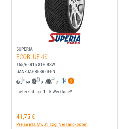
SUPERIA
ECOBLUE 4S
165/65R15 81H BSW
GANZJAHRESREIFEN
Mehr Informationen zum EU-R
69
D
C
Lieferzeit: ca. 1 - 5 Werktage*
41,75 €
Regulärer Preis:
Preise inkl. MwSt. zzgl. Versandkosten