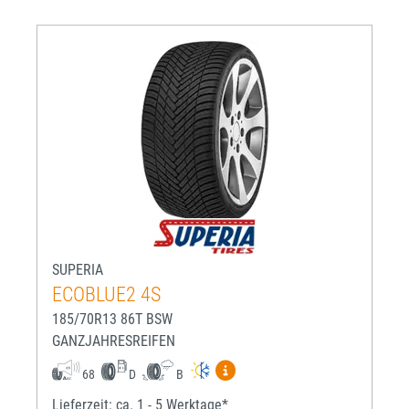
SUPERIA
ECOBLUE2 4S
185/70R13 86T BSW
GANZJAHRESREIFEN
Mehr Informationen zum EU-R
68
D
B
Lieferzeit: ca. 1 - 5 Werktage*