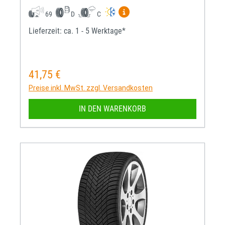
Mehr Informationen zum EU-R
69
D
C
Lieferzeit: ca. 1 - 5 Werktage*
41,75 €
Regulärer Preis:
Preise inkl. MwSt. zzgl. Versandkosten
IN DEN WARENKORB