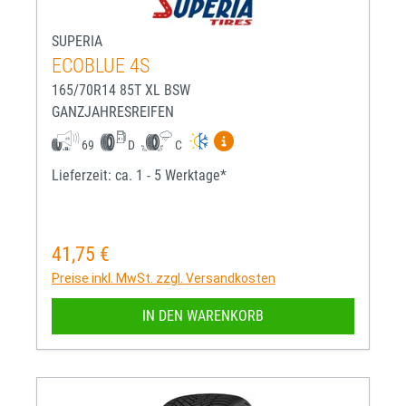
SUPERIA
ECOBLUE 4S
165/70R14 85T XL BSW
GANZJAHRESREIFEN
Mehr Informationen zum EU-R
69
D
C
Lieferzeit: ca. 1 - 5 Werktage*
41,75 €
Regulärer Preis:
Preise inkl. MwSt. zzgl. Versandkosten
IN DEN WARENKORB