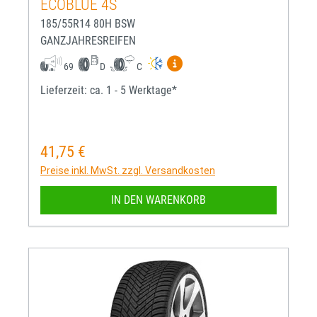
ECOBLUE 4S
185/55R14 80H BSW
GANZJAHRESREIFEN
Mehr Informationen zum EU-R
69
D
C
Lieferzeit: ca. 1 - 5 Werktage*
41,75 €
Regulärer Preis:
Preise inkl. MwSt. zzgl. Versandkosten
IN DEN WARENKORB