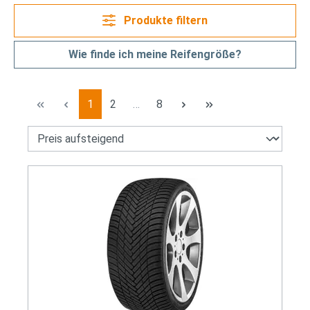
Produkte filtern
Wie finde ich meine Reifengröße?
Seite
Seite
Seite
1
2
…
8