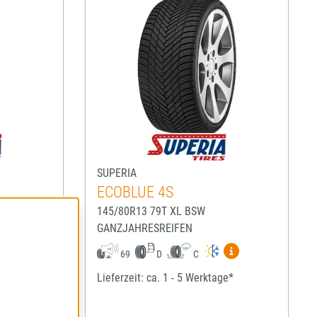
SUPERIA
ECOBLUE 4S
145/80R13 79T XL BSW
GANZJAHRESREIFEN
igen
Mehr Informationen zum EU-Reifenlabel anzeigen
Mehr Informatio
69
D
C
ge*
Lieferzeit: ca. 1 - 5 Werktage*