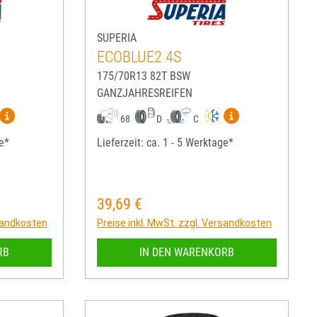
SUPERIA
ECOBLUE2 4S
175/70R13 82T BSW
GANZJAHRESREIFEN
igen
Mehr Informationen zum EU-Reifenlabel anzeigen
Mehr Informatio
68
D
C
ge*
Lieferzeit: ca. 1 - 5 Werktage*
39,69 €
Regulärer Preis:
rsandkosten
Preise inkl. MwSt. zzgl. Versandkosten
RB
IN DEN WARENKORB