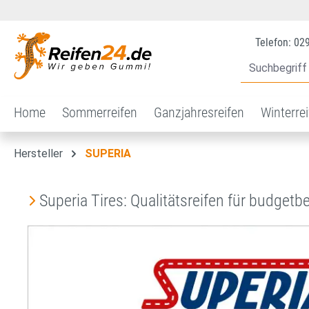
 Hauptinhalt springen
Zur Suche springen
Zur Hauptnavigation springen
Telefon: 02
Home
Sommerreifen
Ganzjahresreifen
Winterre
Hersteller
SUPERIA
Superia Tires: Qualitätsreifen für budget