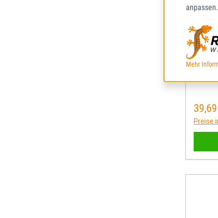
ECOB
anpassen.
155/80
SOMME
68
Mehr Inform
Lieferze
39,69
Regulä
Preise 