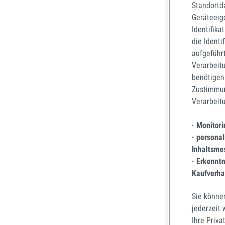
Standortd
39,69
Regulä
Geräteeig
Identifika
Preise 
die Identi
aufgeführ
Verarbeit
benötigen 
Zustimmun
Verarbeit
· Monitor
· personal
Inhaltsme
· Erkennt
Kaufverha
Sie könne
jederzeit
SUPERI
Ihre Priva