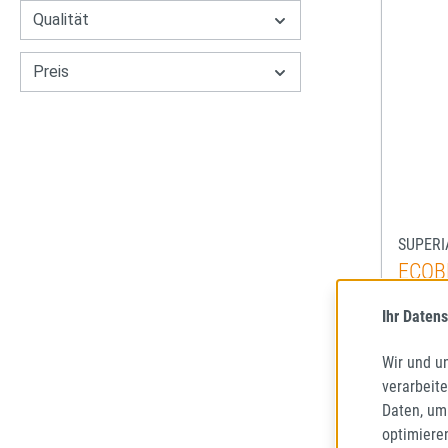
Qualität
Preis
SUPERI
ECOB
185/55
Ihr Datens
SOMME
68
Wir und u
verarbeit
Lieferze
Daten, um
optimiere