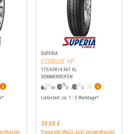
SUPERIA
ECOBLUE HP
175/65R14 86T XL
SOMMERREIFEN
igen
Mehr Informationen zum EU-Reifenlabel anzeigen
Mehr Informatio
68
D
C
ge*
Lieferzeit: ca. 1 - 5 Werktage*
39,69 €
Regulärer Preis:
rsandkosten
Preise inkl. MwSt. zzgl. Versandkosten