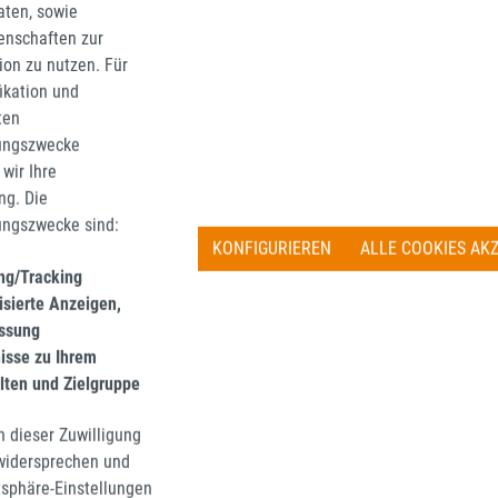
aten, sowie
 €
39,69 €
rer Preis:
Regulärer Preis:
enschaften zur
tion zu nutzen. Für
inkl. MwSt. zzgl. Versandkosten
Preise inkl. MwSt. zzgl. Ve
fikation und
IN DEN WARENKORB
IN DEN WARENKO
ten
ungszwecke
wir Ihre
g. Die
ungszwecke sind:
KONFIGURIEREN
ALLE COOKIES AK
ing/Tracking
isierte Anzeigen,
ssung
nisse zu Ihrem
lten und Zielgruppe
n dieser Zuwilligung
 widersprechen und
A
SUPERIA
tsphäre-Einstellungen