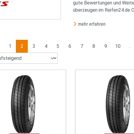
gute Bewertungen und Weite
überzeugen im Reifen24.de O
mehr erfahren
Seite
Seite
Seite
Seite
Seite
Seite
Seite
Seite
Seite
Seite
1
2
3
4
5
6
7
8
9
10
…