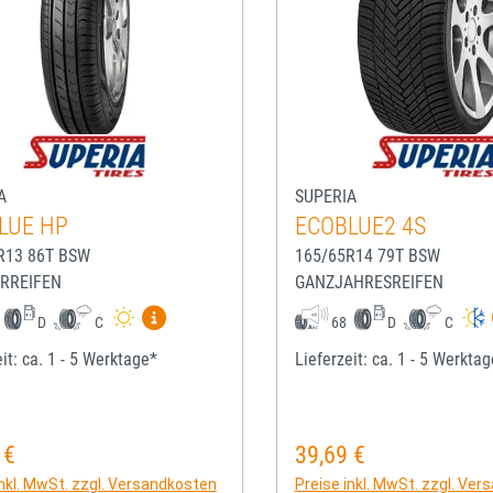
A
SUPERIA
LUE HP
ECOBLUE2 4S
R13 86T BSW
165/65R14 79T BSW
RREIFEN
GANZJAHRESREIFEN
Mehr Informationen zum EU-Reifenlabel anze
D
C
68
D
C
it: ca. 1 - 5 Werktage*
Lieferzeit: ca. 1 - 5 Werkta
 €
39,69 €
rer Preis:
Regulärer Preis:
inkl. MwSt. zzgl. Versandkosten
Preise inkl. MwSt. zzgl. Ve