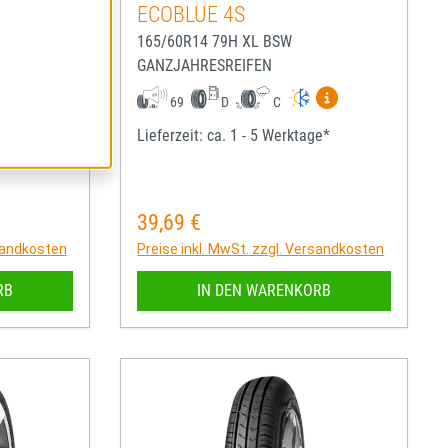
ECOBLUE 4S
165/60R14 79H XL BSW
GANZJAHRESREIFEN
igen
Mehr Informationen zum EU-Reifenlabel anzeigen
Mehr Informatio
69
D
C
ge*
Lieferzeit: ca. 1 - 5 Werktage*
39,69 €
Regulärer Preis:
rsandkosten
Preise inkl. MwSt. zzgl. Versandkosten
RB
IN DEN WARENKORB