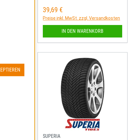
39,69 €
Regulärer Preis:
rsandkosten
Preise inkl. MwSt. zzgl. Versandkosten
RB
IN DEN WARENKORB
ZEPTIEREN
SUPERIA