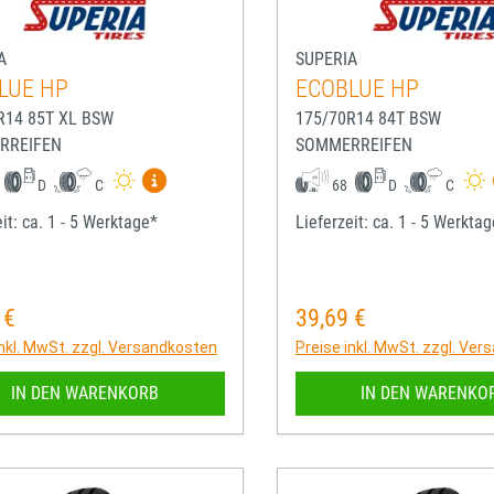
A
SUPERIA
LUE HP
ECOBLUE HP
R14 85T XL BSW
175/70R14 84T BSW
RREIFEN
SOMMERREIFEN
Mehr Informationen zum EU-Reifenlabel anze
D
C
68
D
C
it: ca. 1 - 5 Werktage*
Lieferzeit: ca. 1 - 5 Werkta
 €
39,69 €
rer Preis:
Regulärer Preis:
inkl. MwSt. zzgl. Versandkosten
Preise inkl. MwSt. zzgl. Ve
IN DEN WARENKORB
IN DEN WARENKO