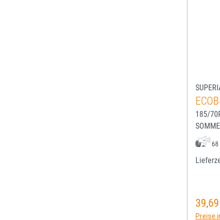
SUPERI
ECOB
185/70
SOMME
68
Lieferze
39,69
Regulä
Preise 