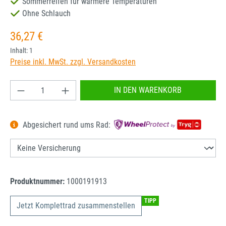
Sommerreifen für wärmere Temperaturen
Ohne Schlauch
Regulärer Preis:
36,27 €
Inhalt:
1
Preise inkl. MwSt. zzgl. Versandkosten
Produkt Anzahl: Gib den gewünschten Wert ein od
IN DEN WARENKORB
Abgesichert rund ums Rad:
Produktnummer:
1000191913
TIPP
Jetzt Komplettrad zusammenstellen