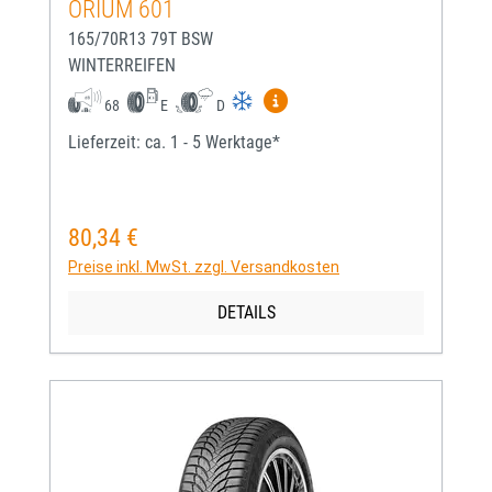
ORIUM 601
165/70R13 79T BSW
WINTERREIFEN
Mehr Informationen zum EU-
68
E
D
Lieferzeit: ca. 1 - 5 Werktage*
80,34 €
Regulärer Preis:
Preise inkl. MwSt. zzgl. Versandkosten
DETAILS