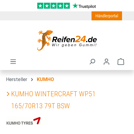
Zum Hauptinhalt springen
Händlerportal
Ware
Hersteller
KUMHO
KUMHO WINTERCRAFT WP51
165/70R13 79T BSW