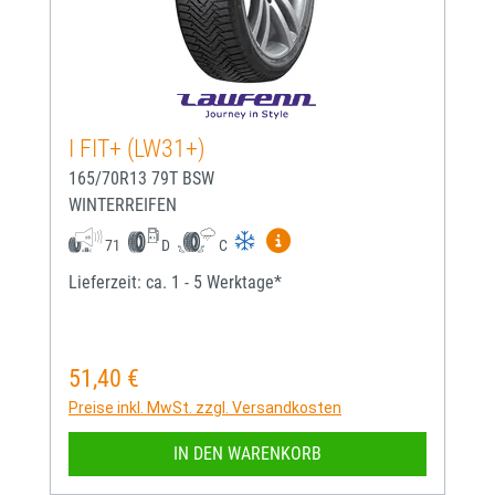
I FIT+ (LW31+)
165/70R13 79T BSW
WINTERREIFEN
Mehr Informationen zum EU-
71
D
C
Lieferzeit: ca. 1 - 5 Werktage*
51,40 €
Regulärer Preis:
Preise inkl. MwSt. zzgl. Versandkosten
IN DEN WARENKORB