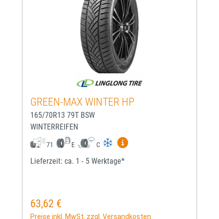
GREEN-MAX WINTER HP
165/70R13 79T BSW
WINTERREIFEN
Mehr Informationen zum EU-
71
E
C
Lieferzeit: ca. 1 - 5 Werktage*
63,62 €
Regulärer Preis:
Preise inkl. MwSt. zzgl. Versandkosten