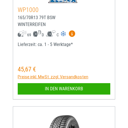
WP1000
165/70R13 79T BSW
WINTERREIFEN
Mehr Informationen zum EU-
69
D
C
Lieferzeit: ca. 1 - 5 Werktage*
45,67 €
Regulärer Preis:
Preise inkl. MwSt. zzgl. Versandkosten
IN DEN WARENKORB