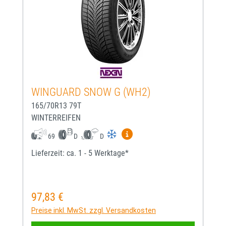
WINGUARD SNOW G (WH2)
165/70R13 79T
WINTERREIFEN
Mehr Informationen zum EU-
69
D
D
Lieferzeit: ca. 1 - 5 Werktage*
97,83 €
Regulärer Preis:
Preise inkl. MwSt. zzgl. Versandkosten