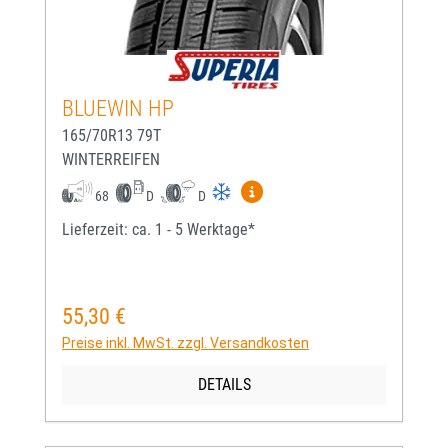
BLUEWIN HP
165/70R13 79T
WINTERREIFEN
Mehr Informationen zum EU-
68
D
D
Lieferzeit: ca. 1 - 5 Werktage*
55,30 €
Regulärer Preis:
Preise inkl. MwSt. zzgl. Versandkosten
DETAILS