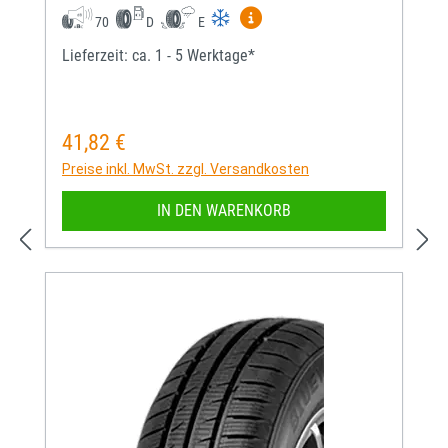
Mehr Informationen zum EU-
70
D
E
Lieferzeit: ca. 1 - 5 Werktage*
41,82 €
Regulärer Preis:
Preise inkl. MwSt. zzgl. Versandkosten
IN DEN WARENKORB