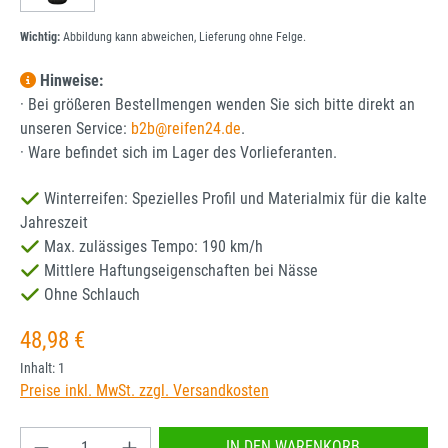
Wichtig:
Abbildung kann abweichen, Lieferung ohne Felge.
Hinweise:
· Bei größeren Bestellmengen wenden Sie sich bitte direkt an
unseren Service:
b2b@reifen24.de
.
· Ware befindet sich im Lager des Vorlieferanten.
Winterreifen: Spezielles Profil und Materialmix für die kalte
Jahreszeit
Max. zulässiges Tempo: 190 km/h
Mittlere Haftungseigenschaften bei Nässe
Ohne Schlauch
Regulärer Preis:
48,98 €
Inhalt:
1
Preise inkl. MwSt. zzgl. Versandkosten
Produkt Anzahl: Gib den gewünschten Wert ein od
IN DEN WARENKORB