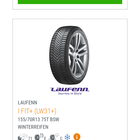
LAUFENN
I FIT+ (LW31+)
155/70R13 75T BSW
WINTERREIFEN
Mehr Informationen zum EU-R
71
E
C