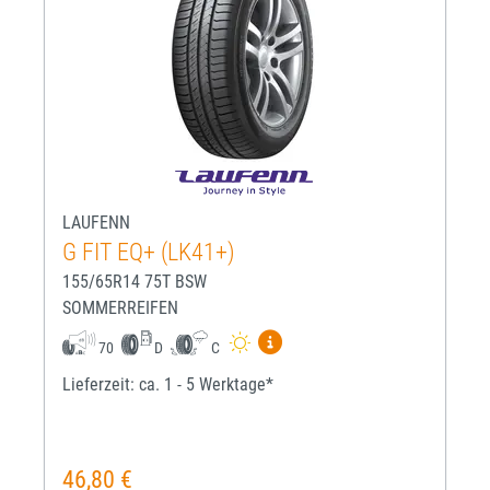
LAUFENN
G FIT EQ+ (LK41+)
155/65R14 75T BSW
SOMMERREIFEN
Mehr Informationen zum EU-R
70
D
C
Lieferzeit: ca. 1 - 5 Werktage*
46,80 €
Regulärer Preis: