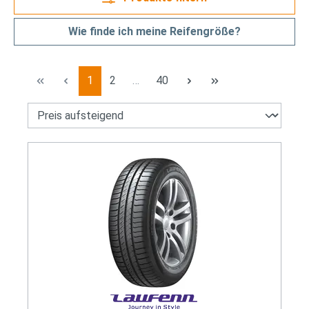
Wie finde ich meine Reifengröße?
Seite
Seite
Seite
1
2
…
40