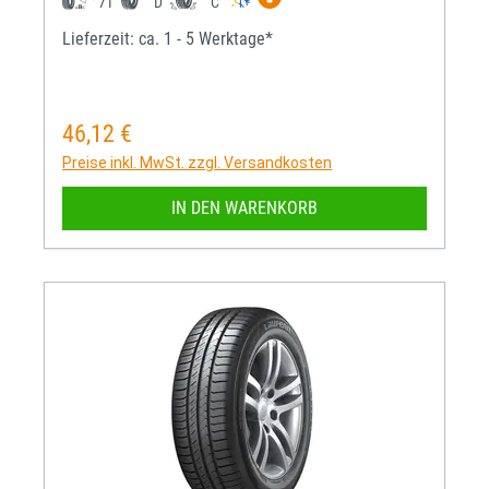
71
D
C
Lieferzeit: ca. 1 - 5 Werktage*
46,12 €
Regulärer Preis:
Preise inkl. MwSt. zzgl. Versandkosten
IN DEN WARENKORB