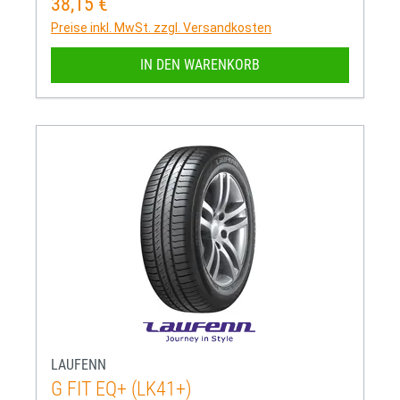
38,15 €
Regulärer Preis:
Preise inkl. MwSt. zzgl. Versandkosten
IN DEN WARENKORB
LAUFENN
G FIT EQ+ (LK41+)