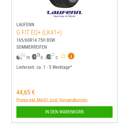
LAUFENN
G FIT EQ+ (LK41+)
165/60R14 75H BSW
SOMMERREIFEN
Mehr Informationen zum EU-R
70
D
C
Lieferzeit: ca. 1 - 5 Werktage*
44,65 €
Regulärer Preis:
Preise inkl. MwSt. zzgl. Versandkosten
IN DEN WARENKORB