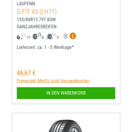
LAUFENN
G FIT 4S (LH71)
155/80R13 79T BSW
GANZJAHRESREIFEN
Mehr Informationen zum EU-R
71
D
C
Lieferzeit: ca. 1 - 5 Werktage*
46,67 €
Regulärer Preis:
Preise inkl. MwSt. zzgl. Versandkosten
IN DEN WARENKORB