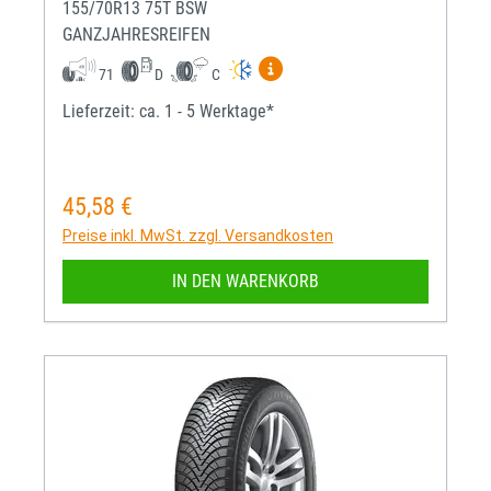
155/70R13 75T BSW
GANZJAHRESREIFEN
Mehr Informationen zum EU-R
71
D
C
Lieferzeit: ca. 1 - 5 Werktage*
45,58 €
Regulärer Preis:
Preise inkl. MwSt. zzgl. Versandkosten
IN DEN WARENKORB