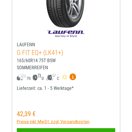
LAUFENN
G FIT EQ+ (LK41+)
165/60R14 75T BSW
SOMMERREIFEN
Mehr Informationen zum EU-R
70
D
C
Lieferzeit: ca. 1 - 5 Werktage*
42,39 €
Regulärer Preis:
Preise inkl. MwSt. zzgl. Versandkosten