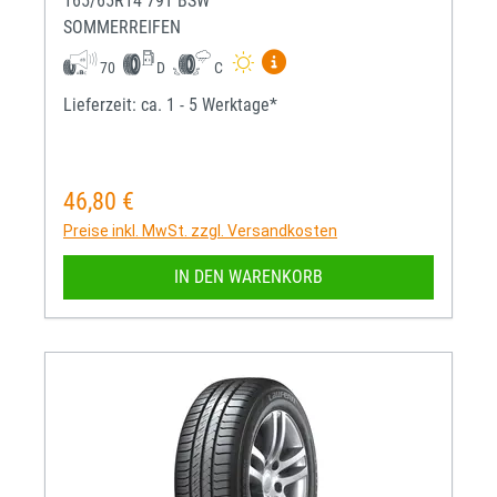
165/65R14 79T BSW
SOMMERREIFEN
Mehr Informationen zum EU-R
70
D
C
Lieferzeit: ca. 1 - 5 Werktage*
46,80 €
Regulärer Preis:
Preise inkl. MwSt. zzgl. Versandkosten
IN DEN WARENKORB