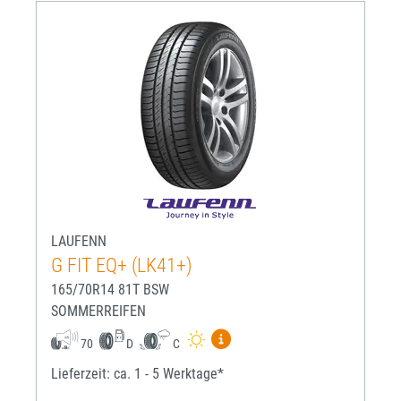
LAUFENN
G FIT EQ+ (LK41+)
165/70R14 81T BSW
SOMMERREIFEN
Mehr Informationen zum EU-R
70
D
C
Lieferzeit: ca. 1 - 5 Werktage*