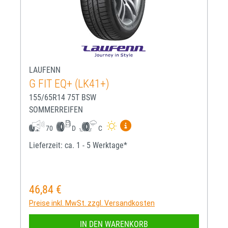
LAUFENN
G FIT EQ+ (LK41+)
155/65R14 75T BSW
SOMMERREIFEN
Mehr Informationen zum EU-R
70
D
C
Lieferzeit: ca. 1 - 5 Werktage*
46,84 €
Regulärer Preis:
Preise inkl. MwSt. zzgl. Versandkosten
IN DEN WARENKORB