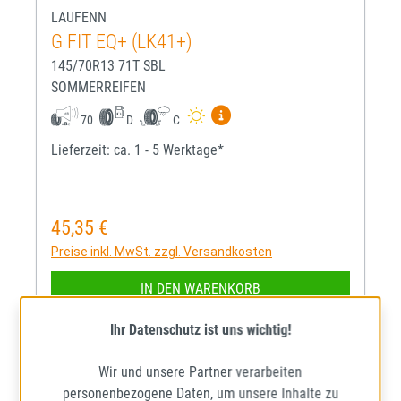
LAUFENN
G FIT EQ+ (LK41+)
145/70R13 71T SBL
SOMMERREIFEN
Mehr Informationen zum EU-R
70
D
C
Lieferzeit: ca. 1 - 5 Werktage*
45,35 €
Regulärer Preis:
Preise inkl. MwSt. zzgl. Versandkosten
IN DEN WARENKORB
Ihr Datenschutz ist uns wichtig!
Wir und unsere Partner verarbeiten
personenbezogene Daten, um unsere Inhalte zu