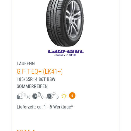
LAUFENN
G FIT EQ+ (LK41+)
185/65R14 86T BSW
SOMMERREIFEN
Mehr Informationen zum EU-R
70
C
B
Lieferzeit: ca. 1 - 5 Werktage*