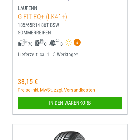
LAUFENN
G FIT EQ+ (LK41+)
185/65R14 86T BSW
SOMMERREIFEN
Mehr Informationen zum EU-R
70
C
B
Lieferzeit: ca. 1 - 5 Werktage*
38,15 €
Regulärer Preis:
Preise inkl. MwSt. zzgl. Versandkosten
IN DEN WARENKORB