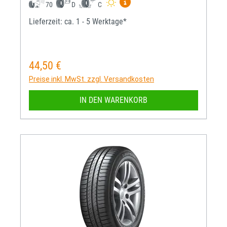
Mehr Informationen zum EU-R
70
D
C
Lieferzeit: ca. 1 - 5 Werktage*
44,50 €
Regulärer Preis:
Preise inkl. MwSt. zzgl. Versandkosten
IN DEN WARENKORB