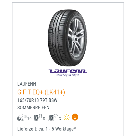
LAUFENN
G FIT EQ+ (LK41+)
165/70R13 79T BSW
SOMMERREIFEN
Mehr Informationen zum EU-R
70
D
C
Lieferzeit: ca. 1 - 5 Werktage*