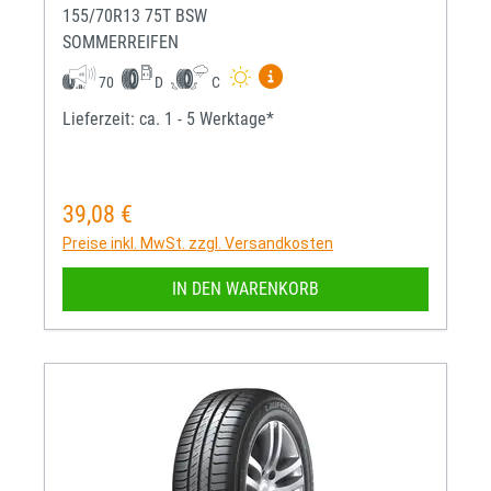
155/70R13 75T BSW
SOMMERREIFEN
Mehr Informationen zum EU-R
70
D
C
Lieferzeit: ca. 1 - 5 Werktage*
39,08 €
Regulärer Preis:
Preise inkl. MwSt. zzgl. Versandkosten
IN DEN WARENKORB