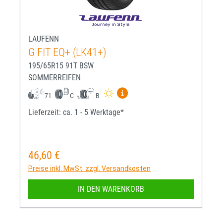
LAUFENN
G FIT EQ+ (LK41+)
195/65R15 91T BSW
SOMMERREIFEN
Mehr Informationen zum EU-R
71
C
B
Lieferzeit: ca. 1 - 5 Werktage*
46,60 €
Regulärer Preis:
Preise inkl. MwSt. zzgl. Versandkosten
IN DEN WARENKORB