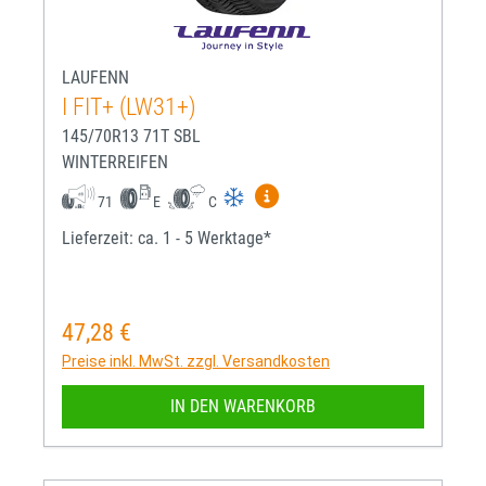
LAUFENN
I FIT+ (LW31+)
145/70R13 71T SBL
WINTERREIFEN
Mehr Informationen zum EU-R
71
E
C
Lieferzeit: ca. 1 - 5 Werktage*
47,28 €
Regulärer Preis:
Preise inkl. MwSt. zzgl. Versandkosten
IN DEN WARENKORB