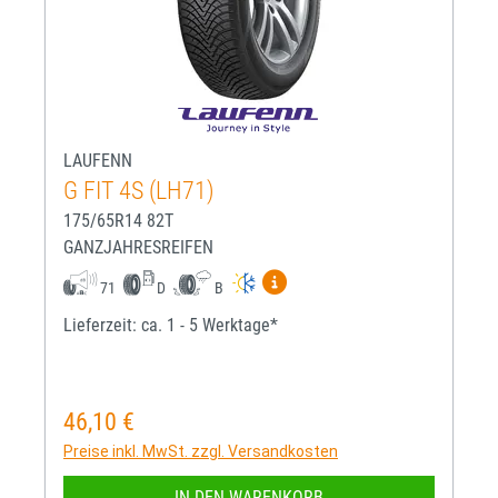
LAUFENN
G FIT 4S (LH71)
175/65R14 82T
GANZJAHRESREIFEN
Mehr Informationen zum EU-R
71
D
B
Lieferzeit: ca. 1 - 5 Werktage*
46,10 €
Regulärer Preis:
Preise inkl. MwSt. zzgl. Versandkosten
IN DEN WARENKORB