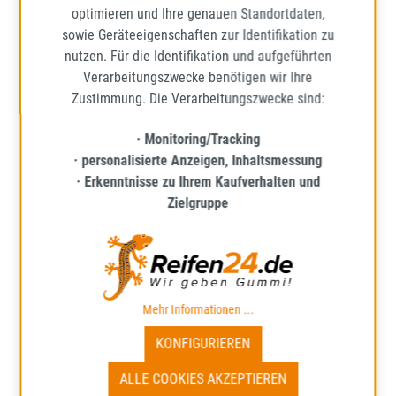
optimieren und Ihre genauen Standortdaten,
sowie Geräteeigenschaften zur Identifikation zu
nutzen. Für die Identifikation und aufgeführten
Verarbeitungszwecke benötigen wir Ihre
Zustimmung. Die Verarbeitungszwecke sind:
· Monitoring/Tracking
· personalisierte Anzeigen, Inhaltsmessung
· Erkenntnisse zu Ihrem Kaufverhalten und
LAUFENN
Zielgruppe
I FIT+ (LW31+)
175/70R13 82T BSW
WINTERREIFEN
Mehr Informationen zum EU-R
71
D
C
Mehr Informationen ...
Lieferzeit: ca. 1 - 5 Werktage*
KONFIGURIEREN
ALLE COOKIES AKZEPTIEREN
45,58 €
Regulärer Preis: