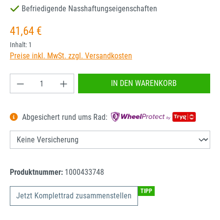
Befriedigende Nasshaftungseigenschaften
Regulärer Preis:
41,64 €
Inhalt:
1
Preise inkl. MwSt. zzgl. Versandkosten
Produkt Anzahl: Gib den gewünschten Wert ein od
IN DEN WARENKORB
Abgesichert rund ums Rad:
Produktnummer:
1000433748
TIPP
Jetzt Komplettrad zusammenstellen