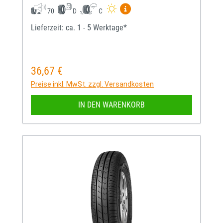
Mehr Informationen zum EU-
70
D
C
Lieferzeit: ca. 1 - 5 Werktage*
36,67 €
Regulärer Preis:
Preise inkl. MwSt. zzgl. Versandkosten
IN DEN WARENKORB