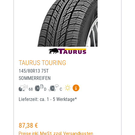
TAURUS TOURING
145/80R13 75T
SOMMERREIFEN
Mehr Informationen zum EU-
68
D
C
Lieferzeit: ca. 1 - 5 Werktage*
87,38 €
Regulärer Preis:
Preise inkl. MwSt. zzgl. Versandkosten