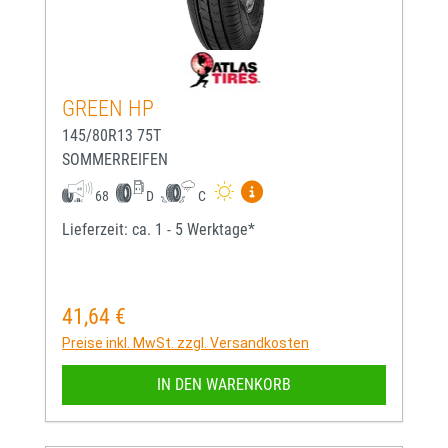
GREEN HP
145/80R13 75T
SOMMERREIFEN
Mehr Informationen zum EU-
68
D
C
Lieferzeit: ca. 1 - 5 Werktage*
41,64 €
Regulärer Preis:
Preise inkl. MwSt. zzgl. Versandkosten
IN DEN WARENKORB