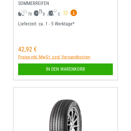
SOMMERREIFEN
Mehr Informationen zum EU-
70
D
C
Lieferzeit: ca. 1 - 5 Werktage*
42,92 €
Regulärer Preis:
Preise inkl. MwSt. zzgl. Versandkosten
IN DEN WARENKORB