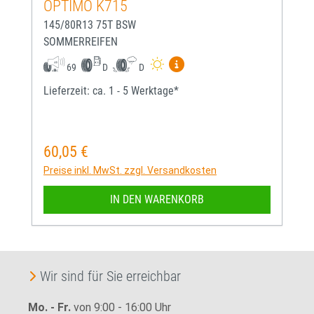
OPTIMO K715
145/80R13 75T BSW
SOMMERREIFEN
Mehr Informationen zum EU-
69
D
D
Lieferzeit: ca. 1 - 5 Werktage*
60,05 €
Regulärer Preis:
Preise inkl. MwSt. zzgl. Versandkosten
IN DEN WARENKORB
Wir sind für Sie erreichbar
Mo. - Fr.
von 9:00 - 16:00 Uhr