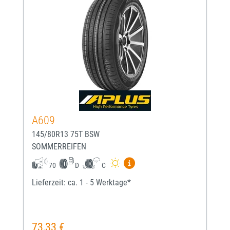
A609
145/80R13 75T BSW
SOMMERREIFEN
Mehr Informationen zum EU-
70
D
C
Lieferzeit: ca. 1 - 5 Werktage*
73,33 €
Regulärer Preis: