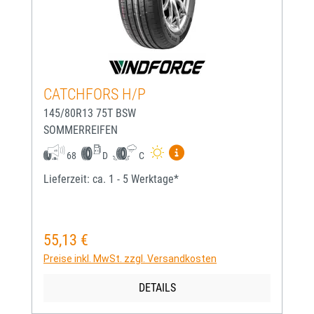
CATCHFORS H/P
145/80R13 75T BSW
SOMMERREIFEN
Mehr Informationen zum EU-
68
D
C
Lieferzeit: ca. 1 - 5 Werktage*
55,13 €
Regulärer Preis:
Preise inkl. MwSt. zzgl. Versandkosten
DETAILS