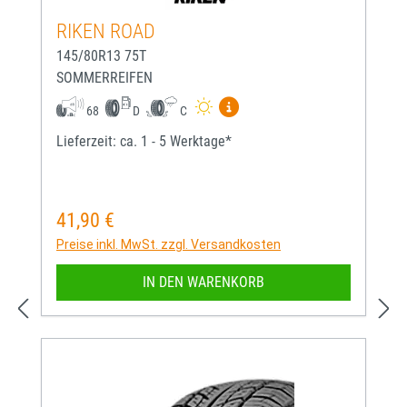
RIKEN ROAD
145/80R13 75T
SOMMERREIFEN
Mehr Informationen zum EU-
68
D
C
Lieferzeit: ca. 1 - 5 Werktage*
41,90 €
Regulärer Preis:
Preise inkl. MwSt. zzgl. Versandkosten
IN DEN WARENKORB