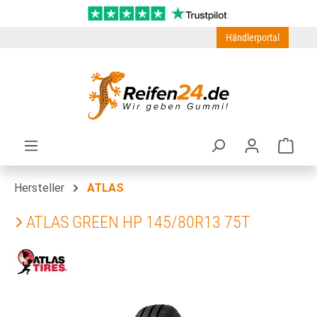
Zum Hauptinhalt springen
Händlerportal
Ware
Hersteller
ATLAS
ATLAS GREEN HP 145/80R13 75T
Bildergalerie überspringen