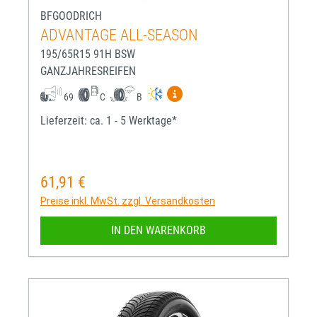
BFGOODRICH
ADVANTAGE ALL-SEASON
195/65R15 91H BSW
GANZJAHRESREIFEN
Mehr Informationen zum EU-R
69
C
B
Lieferzeit: ca. 1 - 5 Werktage*
61,91 €
Regulärer Preis:
Preise inkl. MwSt. zzgl. Versandkosten
IN DEN WARENKORB