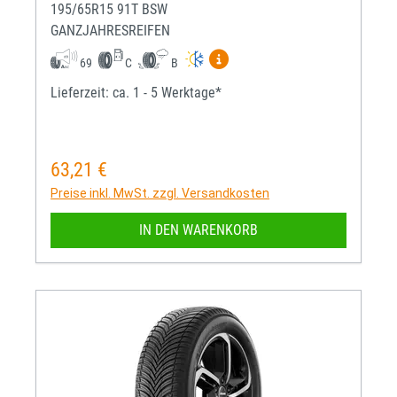
195/65R15 91T BSW
GANZJAHRESREIFEN
Mehr Informationen zum EU-R
69
C
B
Lieferzeit: ca. 1 - 5 Werktage*
63,21 €
Regulärer Preis:
Preise inkl. MwSt. zzgl. Versandkosten
IN DEN WARENKORB