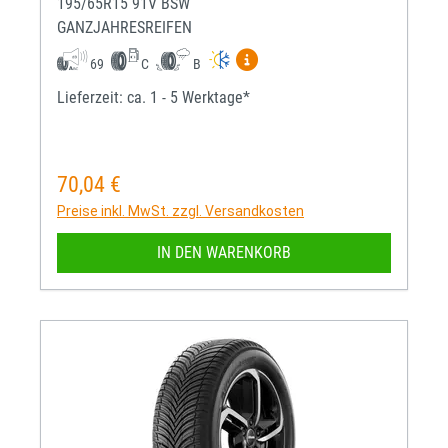
195/65R15 91V BSW
GANZJAHRESREIFEN
Mehr Informationen zum EU-R
69
C
B
Lieferzeit: ca. 1 - 5 Werktage*
70,04 €
Regulärer Preis:
Preise inkl. MwSt. zzgl. Versandkosten
IN DEN WARENKORB