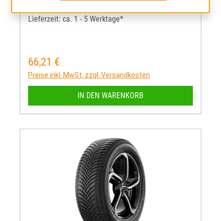
Mehr Informationen zum EU-R
69
C
B
Lieferzeit: ca. 1 - 5 Werktage*
66,21 €
Regulärer Preis:
Preise inkl. MwSt. zzgl. Versandkosten
IN DEN WARENKORB