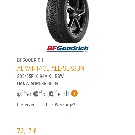
BFGOODRICH
ADVANTAGE ALL-SEASON
205/55R16 94V XL BSW
GANZJAHRESREIFEN
Mehr Informationen zum EU-R
69
C
B
Lieferzeit: ca. 1 - 5 Werktage*
72,17 €
Regulärer Preis: