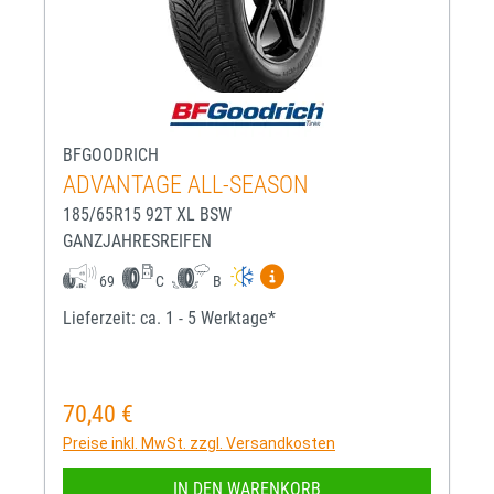
BFGOODRICH
ADVANTAGE ALL-SEASON
185/65R15 92T XL BSW
GANZJAHRESREIFEN
Mehr Informationen zum EU-R
69
C
B
Lieferzeit: ca. 1 - 5 Werktage*
70,40 €
Regulärer Preis:
Preise inkl. MwSt. zzgl. Versandkosten
IN DEN WARENKORB