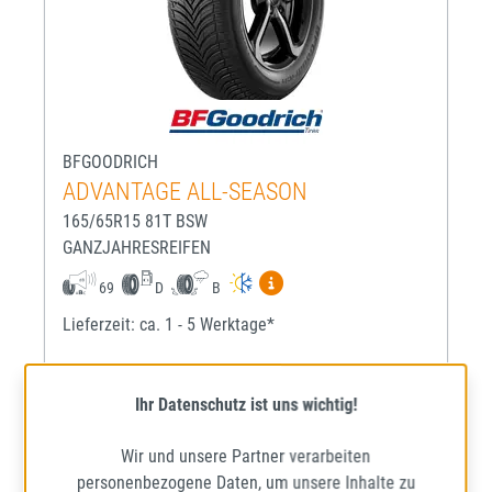
BFGOODRICH
ADVANTAGE ALL-SEASON
165/65R15 81T BSW
GANZJAHRESREIFEN
Mehr Informationen zum EU-R
69
D
B
Lieferzeit: ca. 1 - 5 Werktage*
Ihr Datenschutz ist uns wichtig!
64,03 €
Regulärer Preis:
Preise inkl. MwSt. zzgl. Versandkosten
Wir und unsere Partner verarbeiten
personenbezogene Daten, um unsere Inhalte zu