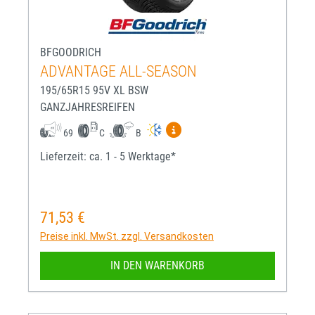
BFGOODRICH
ADVANTAGE ALL-SEASON
195/65R15 95V XL BSW
GANZJAHRESREIFEN
Mehr Informationen zum EU-R
69
C
B
Lieferzeit: ca. 1 - 5 Werktage*
71,53 €
Regulärer Preis:
Preise inkl. MwSt. zzgl. Versandkosten
IN DEN WARENKORB