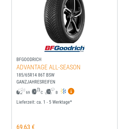
BFGOODRICH
ADVANTAGE ALL-SEASON
185/65R14 86T BSW
GANZJAHRESREIFEN
Mehr Informationen zum EU-R
69
C
B
Lieferzeit: ca. 1 - 5 Werktage*
69,63 €
Regulärer Preis: