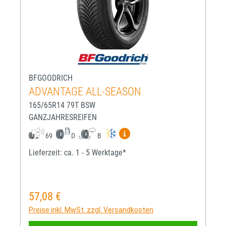
BFGOODRICH
ADVANTAGE ALL-SEASON
165/65R14 79T BSW
GANZJAHRESREIFEN
Mehr Informationen zum EU-R
69
D
B
Lieferzeit: ca. 1 - 5 Werktage*
57,08 €
Regulärer Preis:
Preise inkl. MwSt. zzgl. Versandkosten