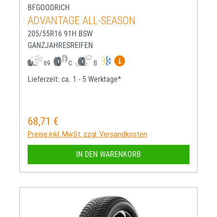
BFGOODRICH
ADVANTAGE ALL-SEASON
205/55R16 91H BSW
GANZJAHRESREIFEN
Mehr Informationen zum EU-R
69
C
B
Lieferzeit: ca. 1 - 5 Werktage*
68,71 €
Regulärer Preis:
Preise inkl. MwSt. zzgl. Versandkosten
IN DEN WARENKORB