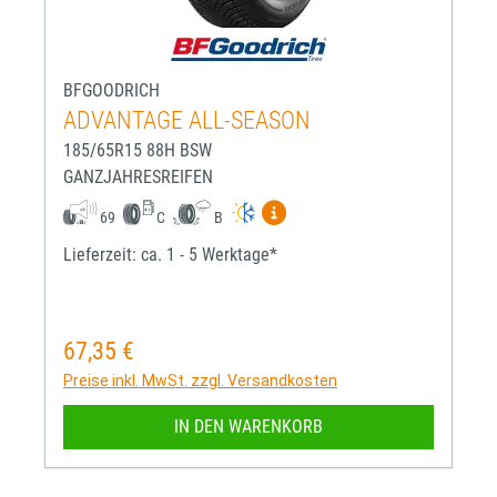
BFGOODRICH
ADVANTAGE ALL-SEASON
185/65R15 88H BSW
GANZJAHRESREIFEN
Mehr Informationen zum EU-R
69
C
B
Lieferzeit: ca. 1 - 5 Werktage*
67,35 €
Regulärer Preis:
Preise inkl. MwSt. zzgl. Versandkosten
IN DEN WARENKORB