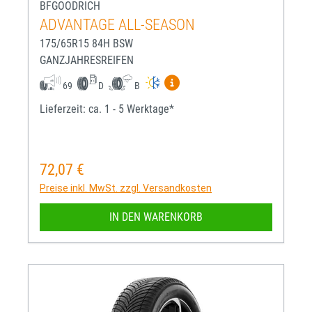
BFGOODRICH
ADVANTAGE ALL-SEASON
175/65R15 84H BSW
GANZJAHRESREIFEN
Mehr Informationen zum EU-R
69
D
B
Lieferzeit: ca. 1 - 5 Werktage*
72,07 €
Regulärer Preis:
Preise inkl. MwSt. zzgl. Versandkosten
IN DEN WARENKORB