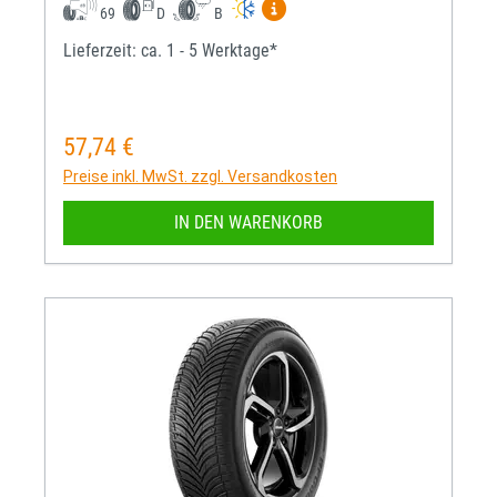
Mehr Informationen zum EU-R
69
D
B
Lieferzeit: ca. 1 - 5 Werktage*
57,74 €
Regulärer Preis:
Preise inkl. MwSt. zzgl. Versandkosten
IN DEN WARENKORB