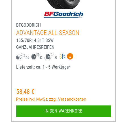
BFGOODRICH
ADVANTAGE ALL-SEASON
165/70R14 81T BSW
GANZJAHRESREIFEN
Mehr Informationen zum EU-R
69
C
B
Lieferzeit: ca. 1 - 5 Werktage*
58,48 €
Regulärer Preis:
Preise inkl. MwSt. zzgl. Versandkosten
IN DEN WARENKORB