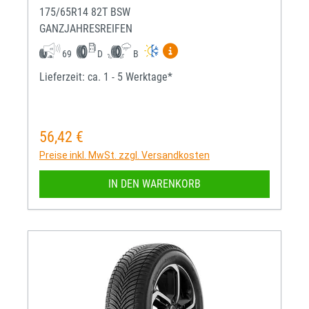
175/65R14 82T BSW
GANZJAHRESREIFEN
Mehr Informationen zum EU-R
69
D
B
Lieferzeit: ca. 1 - 5 Werktage*
56,42 €
Regulärer Preis:
Preise inkl. MwSt. zzgl. Versandkosten
IN DEN WARENKORB