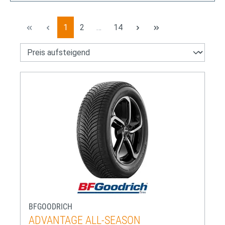
Seite
Seite
Seite
1
2
…
14
BFGOODRICH
ADVANTAGE ALL-SEASON