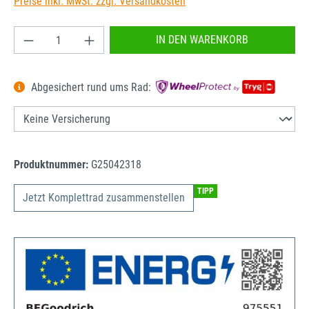
Preise inkl. MwSt. zzgl. Versandkosten
Produkt Anzahl: Gib den gewünschten Wert ein od
IN DEN WARENKORB
Abgesichert rund ums Rad:
Produktnummer:
G25042318
TIPP
Jetzt Komplettrad zusammenstellen