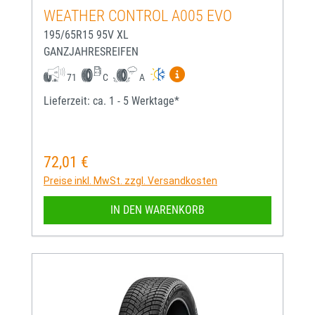
WEATHER CONTROL A005 EVO
195/65R15 95V XL
GANZJAHRESREIFEN
Mehr Informationen zum EU-
71
C
A
Lieferzeit: ca. 1 - 5 Werktage*
72,01 €
Regulärer Preis:
Preise inkl. MwSt. zzgl. Versandkosten
IN DEN WARENKORB