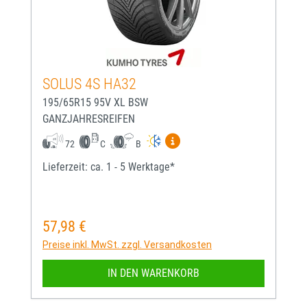
SOLUS 4S HA32
195/65R15 95V XL BSW
GANZJAHRESREIFEN
Mehr Informationen zum EU-
72
C
B
Lieferzeit: ca. 1 - 5 Werktage*
57,98 €
Regulärer Preis:
Preise inkl. MwSt. zzgl. Versandkosten
IN DEN WARENKORB