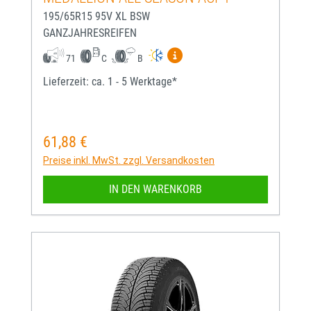
195/65R15 95V XL BSW
GANZJAHRESREIFEN
Mehr Informationen zum EU-
71
C
B
Lieferzeit: ca. 1 - 5 Werktage*
61,88 €
Regulärer Preis:
Preise inkl. MwSt. zzgl. Versandkosten
IN DEN WARENKORB