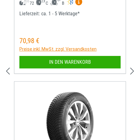
Mehr Informationen zum EU-
72
C
B
Lieferzeit: ca. 1 - 5 Werktage*
70,98 €
Regulärer Preis:
Preise inkl. MwSt. zzgl. Versandkosten
IN DEN WARENKORB