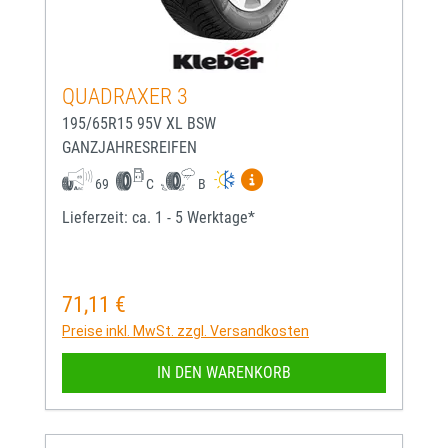
QUADRAXER 3
195/65R15 95V XL BSW
GANZJAHRESREIFEN
Mehr Informationen zum EU-
69
C
B
Lieferzeit: ca. 1 - 5 Werktage*
71,11 €
Regulärer Preis:
Preise inkl. MwSt. zzgl. Versandkosten
IN DEN WARENKORB