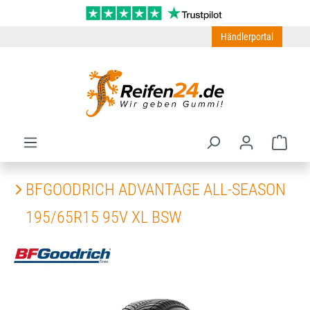
Zum Hauptinhalt springen
Händlerportal
Ware
BFGOODRICH ADVANTAGE ALL-SEASON
195/65R15 95V XL BSW
Bildergalerie überspringen