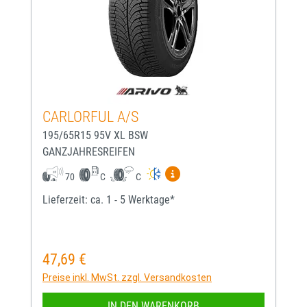
CARLORFUL A/S
195/65R15 95V XL BSW
GANZJAHRESREIFEN
Mehr Informationen zum EU-
70
C
C
Lieferzeit: ca. 1 - 5 Werktage*
47,69 €
Regulärer Preis:
Preise inkl. MwSt. zzgl. Versandkosten
IN DEN WARENKORB