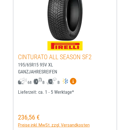
CINTURATO ALL SEASON SF2
195/65R15 95V XL
GANZJAHRESREIFEN
Mehr Informationen zum EU-
68
B
B
Lieferzeit: ca. 1 - 5 Werktage*
236,56 €
Regulärer Preis:
Preise inkl. MwSt. zzgl. Versandkosten