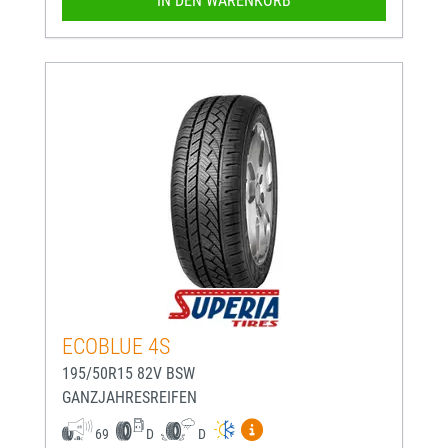
IN DEN WARENKORB
ECOBLUE 4S
195/50R15 82V BSW
GANZJAHRESREIFEN
Mehr Informationen zum EU-
69
D
D