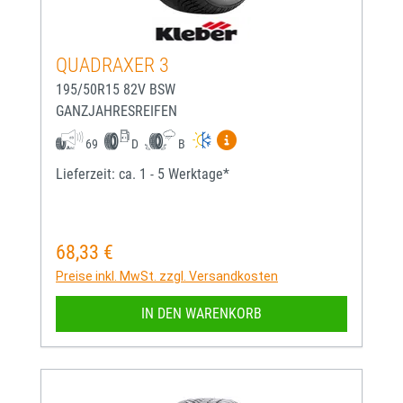
QUADRAXER 3
195/50R15 82V BSW
GANZJAHRESREIFEN
Mehr Informationen zum EU-
69
D
B
Lieferzeit: ca. 1 - 5 Werktage*
68,33 €
Regulärer Preis:
Preise inkl. MwSt. zzgl. Versandkosten
IN DEN WARENKORB