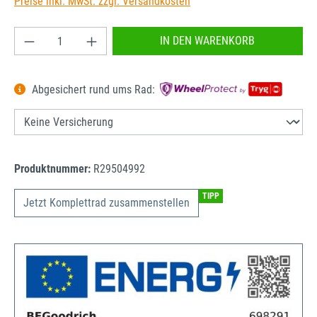
Preise inkl. MwSt. zzgl. Versandkosten
Produkt Anzahl: Gib den gewünschten Wert ein od
IN DEN WARENKORB
Abgesichert rund ums Rad:
Produktnummer:
R29504992
TIPP
Jetzt Komplettrad zusammenstellen