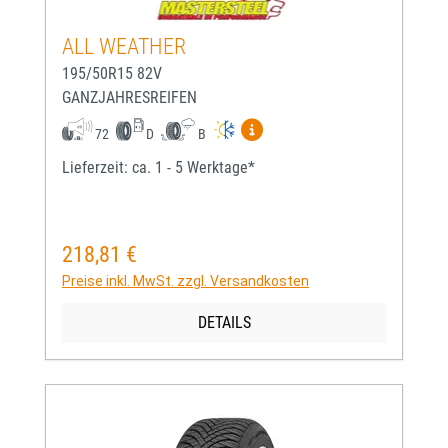
ALL WEATHER
195/50R15 82V
GANZJAHRESREIFEN
Mehr Informationen zum EU-
72
D
B
Lieferzeit: ca. 1 - 5 Werktage*
218,81 €
Regulärer Preis:
Preise inkl. MwSt. zzgl. Versandkosten
DETAILS