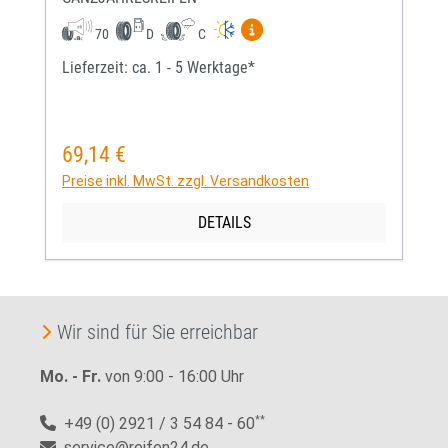
Mehr Informationen zum EU-
70
D
C
Lieferzeit: ca. 1 - 5 Werktage*
69,14 €
Regulärer Preis:
Preise inkl. MwSt. zzgl. Versandkosten
DETAILS
Wir sind für Sie erreichbar
Mo. - Fr.
von 9:00 - 16:00 Uhr
+49 (0) 2921 / 3 54 84 - 60
**
service@reifen24.de