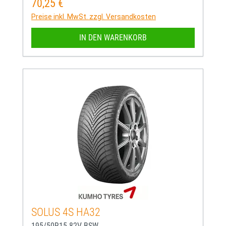
70,25 €
Regulärer Preis:
Preise inkl. MwSt. zzgl. Versandkosten
IN DEN WARENKORB
SOLUS 4S HA32
195/50R15 82V BSW