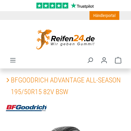
Zum Hauptinhalt springen
Händlerportal
Ware
BFGOODRICH ADVANTAGE ALL-SEASON
195/50R15 82V BSW
Bildergalerie überspringen