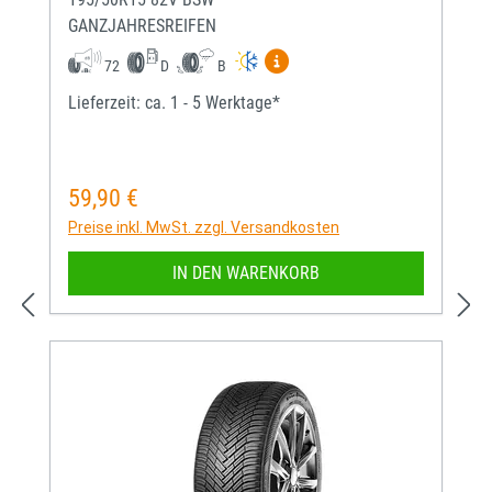
GANZJAHRESREIFEN
Mehr Informationen zum EU-
72
D
B
Lieferzeit: ca. 1 - 5 Werktage*
59,90 €
Regulärer Preis:
Preise inkl. MwSt. zzgl. Versandkosten
IN DEN WARENKORB