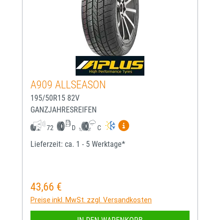
A909 ALLSEASON
195/50R15 82V
GANZJAHRESREIFEN
Mehr Informationen zum EU-
72
D
C
Lieferzeit: ca. 1 - 5 Werktage*
43,66 €
Regulärer Preis:
Preise inkl. MwSt. zzgl. Versandkosten