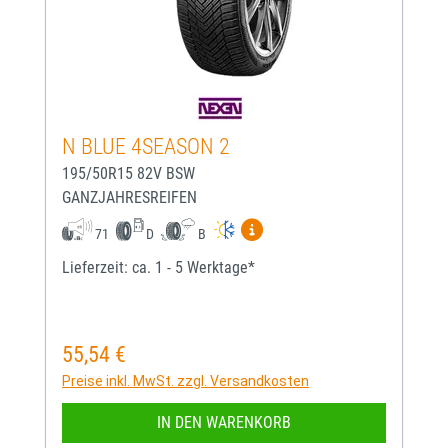
N BLUE 4SEASON 2
195/50R15 82V BSW
GANZJAHRESREIFEN
Mehr Informationen zum EU-
71
D
B
Lieferzeit: ca. 1 - 5 Werktage*
55,54 €
Regulärer Preis:
Preise inkl. MwSt. zzgl. Versandkosten
IN DEN WARENKORB