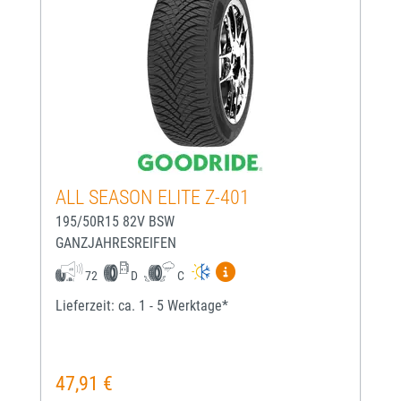
ALL SEASON ELITE Z-401
195/50R15 82V BSW
GANZJAHRESREIFEN
Mehr Informationen zum EU-
72
D
C
Lieferzeit: ca. 1 - 5 Werktage*
47,91 €
Regulärer Preis: