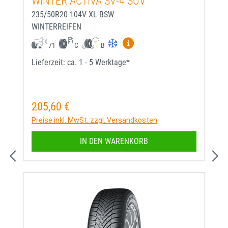
WINTER ACTIVA SV-4 SUV
235/50R20 104V XL BSW
WINTERREIFEN
Mehr Informationen zum EU-
71
C
B
Lieferzeit: ca. 1 - 5 Werktage*
205,60 €
Regulärer Preis:
Preise inkl. MwSt. zzgl. Versandkosten
IN DEN WARENKORB