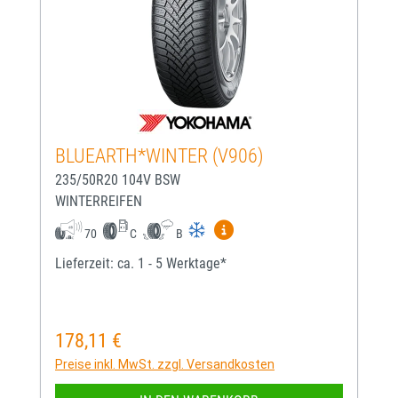
BLUEARTH*WINTER (V906)
235/50R20 104V BSW
WINTERREIFEN
Mehr Informationen zum EU-
70
C
B
Lieferzeit: ca. 1 - 5 Werktage*
178,11 €
Regulärer Preis:
Preise inkl. MwSt. zzgl. Versandkosten