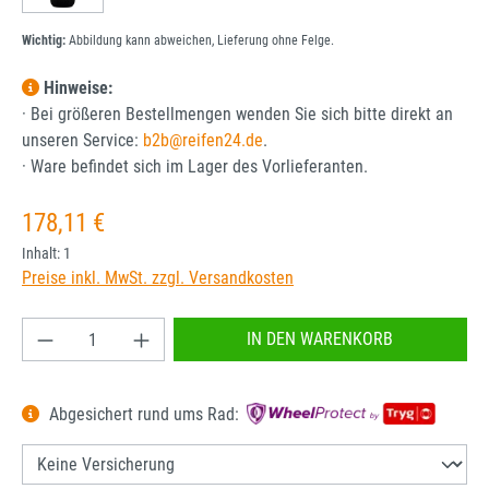
Wichtig:
Abbildung kann abweichen, Lieferung ohne Felge.
Hinweise:
· Bei größeren Bestellmengen wenden Sie sich bitte direkt an
unseren Service:
b2b@reifen24.de
.
· Ware befindet sich im Lager des Vorlieferanten.
Regulärer Preis:
178,11 €
Inhalt:
1
Preise inkl. MwSt. zzgl. Versandkosten
Produkt Anzahl: Gib den gewünschten Wert ein od
IN DEN WARENKORB
Abgesichert rund ums Rad: