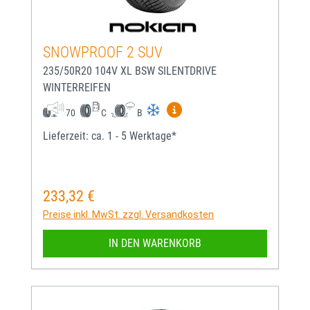
SNOWPROOF 2 SUV
235/50R20 104V XL BSW SILENTDRIVE
WINTERREIFEN
Mehr Informationen zum EU-
70
C
B
Lieferzeit: ca. 1 - 5 Werktage*
233,32 €
Regulärer Preis:
Preise inkl. MwSt. zzgl. Versandkosten
IN DEN WARENKORB