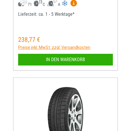
Mehr Informationen zum EU-
71
C
A
Lieferzeit: ca. 1 - 5 Werktage*
238,77 €
Regulärer Preis:
Preise inkl. MwSt. zzgl. Versandkosten
IN DEN WARENKORB