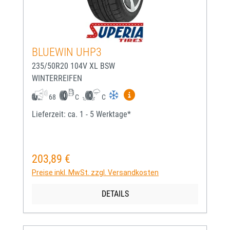
BLUEWIN UHP3
235/50R20 104V XL BSW
WINTERREIFEN
Mehr Informationen zum EU-
68
C
C
Lieferzeit: ca. 1 - 5 Werktage*
203,89 €
Regulärer Preis:
Preise inkl. MwSt. zzgl. Versandkosten
DETAILS