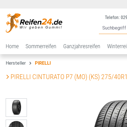
 Hauptinhalt springen
Zur Suche springen
Zur Hauptnavigation springen
Telefon: 02
Home
Sommerreifen
Ganzjahresreifen
Winterre
Hersteller
PIRELLI
PIRELLI CINTURATO P7 (MO) (KS) 275/40R
Bildergalerie überspringen