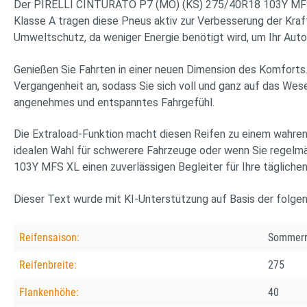
Der PIRELLI CINTURATO P7 (MO) (KS) 275/40R18 103Y MFS XL 
Klasse A tragen diese Pneus aktiv zur Verbesserung der Kraft
Umweltschutz, da weniger Energie benötigt wird, um Ihr Auto
Genießen Sie Fahrten in einer neuen Dimension des Komforts.
Vergangenheit an, sodass Sie sich voll und ganz auf das Wes
angenehmes und entspanntes Fahrgefühl.
Die Extraload-Funktion macht diesen Reifen zu einem wahren K
idealen Wahl für schwerere Fahrzeuge oder wenn Sie regelm
103Y MFS XL einen zuverlässigen Begleiter für Ihre täglichen 
Dieser Text wurde mit KI-Unterstützung auf Basis der folge
Reifensaison:
Sommerr
Reifenbreite:
275
Flankenhöhe:
40