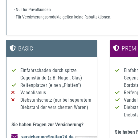
· Nur für Privatkunden
· Für Versicherungsprodukte gelten keine Rabattaktionen.
BASIC
PREM
Einfahrschaden durch spitze
Einfah
Gegenstände (z.B. Nagel, Glas)
Gegenst
Reifenplatzer (einen „Platten“)
Bordst
Vandalismus
Reifenp
Diebstahlschutz (nur bei separatem
Vandal
Diebstahl der versicherten Waren)
Diebst
Diebst
Sie haben Fragen zur Versicherung?
Sie haben 
versicherung@reifen24.de