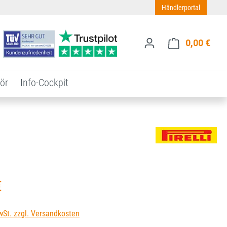
Händlerportal
0,00 €
Ware
ör
Info-Cockpit
s:
€
wSt. zzgl. Versandkosten