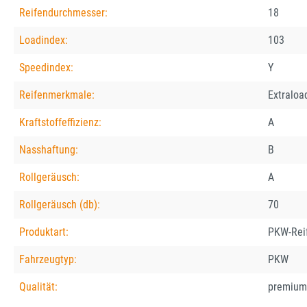
Reifendurchmesser:
18
Loadindex:
103
Speedindex:
Y
Reifenmerkmale:
Extraloa
Kraftstoffeffizienz:
A
Nasshaftung:
B
Rollgeräusch:
A
Rollgeräusch (db):
70
Produktart:
PKW-Rei
Fahrzeugtyp:
PKW
Qualität:
premium