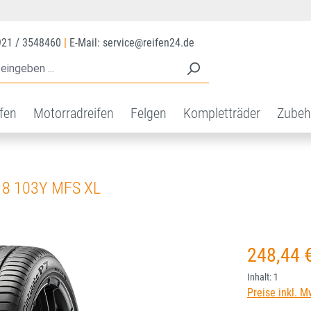
921 / 3548460
|
E-Mail: service@reifen24.de
ifen
Motorradreifen
Felgen
Kompletträder
Zubeh
18 103Y MFS XL
Regulärer Prei
248,44 
Inhalt:
1
Preise inkl. M