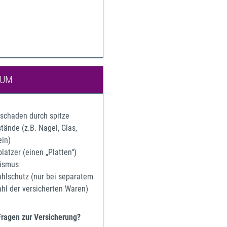
IUM
rschaden durch spitze
ände (z.B. Nagel, Glas,
ein)
latzer (einen „Platten“)
ismus
ahlschutz (nur bei separatem
ahl der versicherten Waren)
Fragen zur Versicherung?