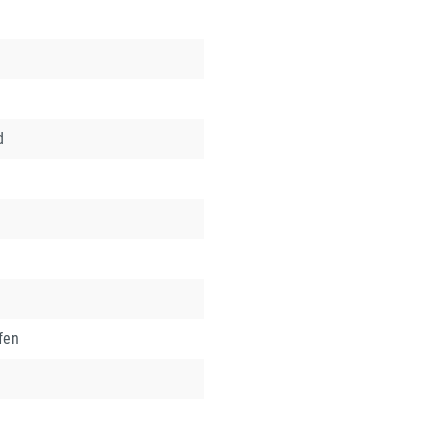
d
fen