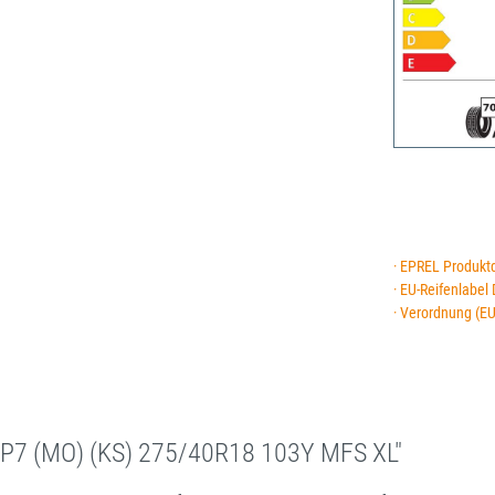
· EPREL Produkt
· EU-Reifenlabel
· Verordnung (E
 P7 (MO) (KS) 275/40R18 103Y MFS XL"