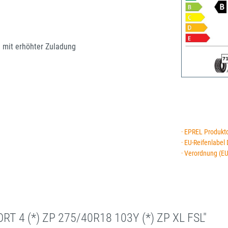
e mit erhöhter Zuladung
· EPREL Produkt
· EU-Reifenlabel
· Verordnung (E
RT 4 (*) ZP 275/40R18 103Y (*) ZP XL FSL"