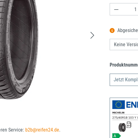
Produkt A
Abgesiche
Produktnumm
Jetzt Kompl
eren Service:
b2b@reifen24.de
.