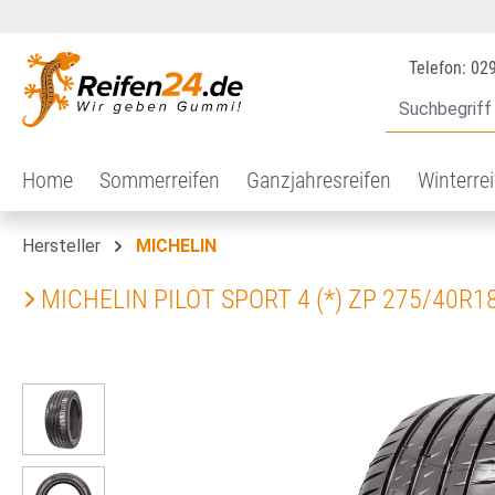
 Hauptinhalt springen
Zur Suche springen
Zur Hauptnavigation springen
Telefon: 02
Home
Sommerreifen
Ganzjahresreifen
Winterre
Hersteller
MICHELIN
MICHELIN PILOT SPORT 4 (*) ZP 275/40R18
Bildergalerie überspringen