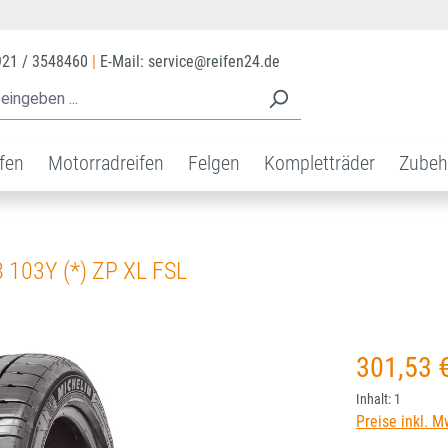
921 / 3548460
|
E-Mail: service@reifen24.de
ifen
Motorradreifen
Felgen
Kompletträder
Zubeh
 103Y (*) ZP XL FSL
Regulärer Prei
301,53 
Inhalt:
1
Preise inkl. M