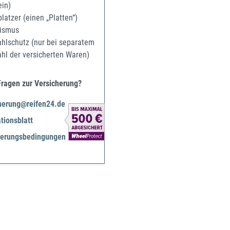
ein)
latzer (einen „Platten“)
ismus
ahlschutz (nur bei separatem
ahl der versicherten Waren)
Fragen zur Versicherung?
herung@reifen24.de
tionsblatt
herungsbedingungen