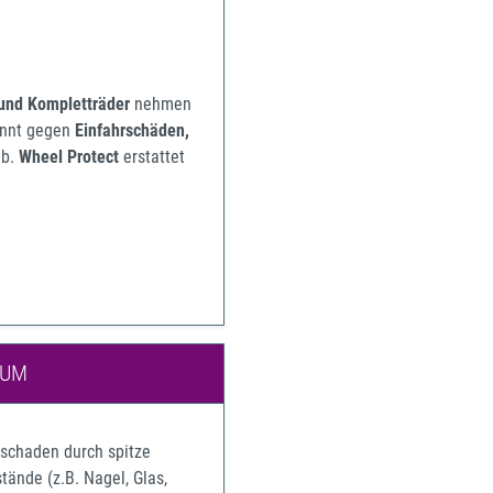
 und Kompletträder
nehmen
pannt gegen
Einfahrschäden,
b.
Wheel Protect
erstattet
IUM
rschaden durch spitze
ände (z.B. Nagel, Glas,