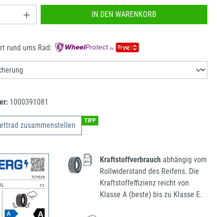
nzahl: Gib den gewünschten Wert ein oder benu
IN DEN WARENKORB
rt rund ums Rad:
er:
1000391081
TIPP
ettrad zusammenstellen
Kraftstoffverbrauch
abhängig vom
Rollwiderstand des Reifens. Die
Kraftstoffeffizienz reicht von
Klasse A (beste) bis zu Klasse E.