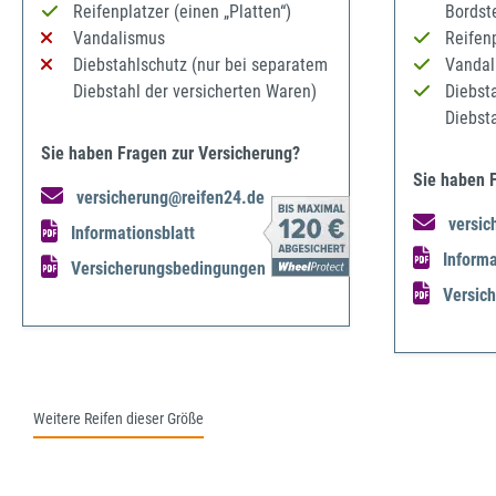
Reifenplatzer (einen „Platten“)
Bordst
Vandalismus
Reifenp
Diebstahlschutz (nur bei separatem
Vandal
Diebstahl der versicherten Waren)
Diebst
Diebst
Sie haben Fragen zur Versicherung?
Sie haben 
versicherung@reifen24.de
versic
Informationsblatt
Informa
Versicherungsbedingungen
Versic
Weitere Reifen dieser Größe
Produktgalerie überspringen