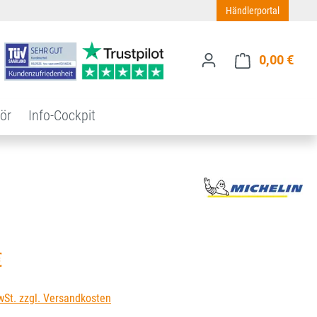
Händlerportal
0,00 €
Ware
ör
Info-Cockpit
s:
€
wSt. zzgl. Versandkosten