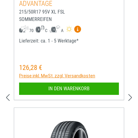
ADVANTAGE
215/50R17 95V XL FSL
SOMMERREIFEN
Mehr Informationen zum EU-
70
C
A
Lieferzeit: ca. 1 - 5 Werktage*
126,28 €
Regulärer Preis:
Preise inkl. MwSt. zzgl. Versandkosten
IN DEN WARENKORB