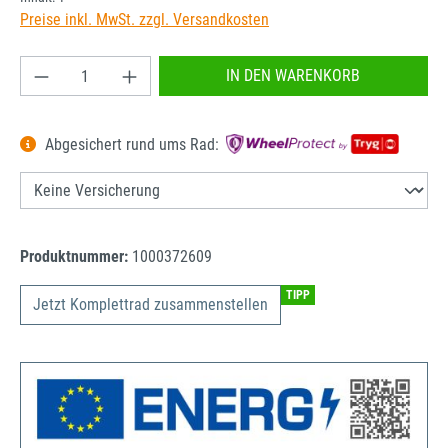
Preise inkl. MwSt. zzgl. Versandkosten
Produkt Anzahl: Gib den gewünschten Wert ein od
IN DEN WARENKORB
Abgesichert rund ums Rad:
Produktnummer:
1000372609
TIPP
Jetzt Komplettrad zusammenstellen