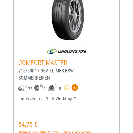
COMFORT MASTER
215/50R17 95V XL MFS BSW
SOMMERREIFEN
Mehr Informationen zum EU-
72
C
B
Lieferzeit: ca. 1 - 5 Werktage*
54,75 €
Regulärer Preis:
Preise inkl. MwSt. zzgl. Versandkosten