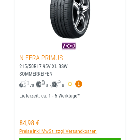
N FERA PRIMUS
215/50R17 95V XL BSW
SOMMERREIFEN
Mehr Informationen zum EU-
70
B
B
Lieferzeit: ca. 1 - 5 Werktage*
84,98 €
Regulärer Preis:
Preise inkl. MwSt. zzgl. Versandkosten