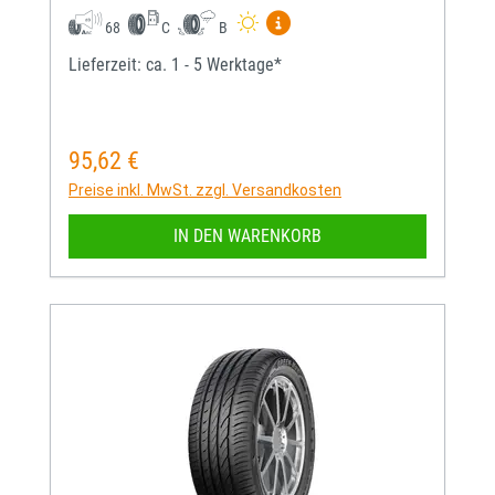
Mehr Informationen zum EU-
68
C
B
Lieferzeit: ca. 1 - 5 Werktage*
95,62 €
Regulärer Preis:
Preise inkl. MwSt. zzgl. Versandkosten
IN DEN WARENKORB