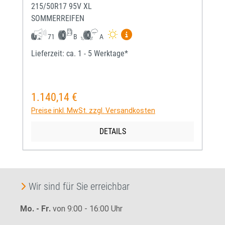
215/50R17 95V XL
SOMMERREIFEN
Mehr Informationen zum EU-
71
B
A
Lieferzeit: ca. 1 - 5 Werktage*
1.140,14 €
Regulärer Preis:
Preise inkl. MwSt. zzgl. Versandkosten
DETAILS
Wir sind für Sie erreichbar
Mo. - Fr.
von 9:00 - 16:00 Uhr