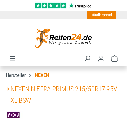
Zum Hauptinhalt springen
Händlerportal
Ware
Hersteller
NEXEN
NEXEN N FERA PRIMUS 215/50R17 95V
XL BSW