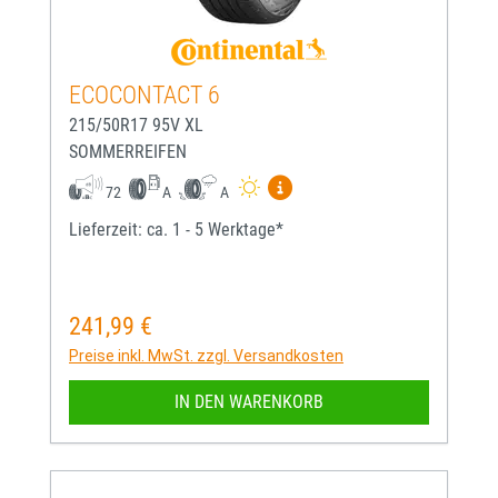
ECOCONTACT 6
215/50R17 95V XL
SOMMERREIFEN
Mehr Informationen zum EU-
72
A
A
Lieferzeit: ca. 1 - 5 Werktage*
241,99 €
Regulärer Preis:
Preise inkl. MwSt. zzgl. Versandkosten
IN DEN WARENKORB