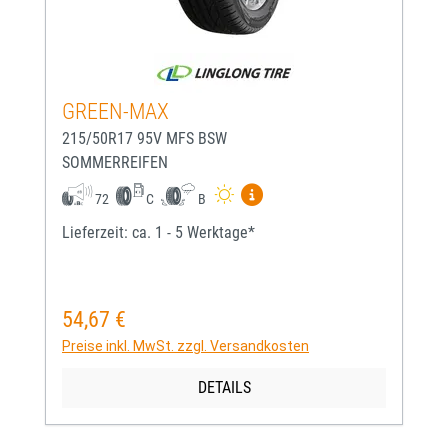
GREEN-MAX
215/50R17 95V MFS BSW
SOMMERREIFEN
Mehr Informationen zum EU-
72
C
B
Lieferzeit: ca. 1 - 5 Werktage*
54,67 €
Regulärer Preis:
Preise inkl. MwSt. zzgl. Versandkosten
DETAILS