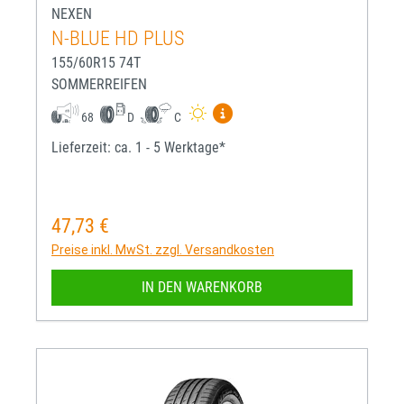
NEXEN
N-BLUE HD PLUS
155/60R15 74T
SOMMERREIFEN
Mehr Informationen zum EU-R
68
D
C
Lieferzeit: ca. 1 - 5 Werktage*
47,73 €
Regulärer Preis:
Preise inkl. MwSt. zzgl. Versandkosten
IN DEN WARENKORB