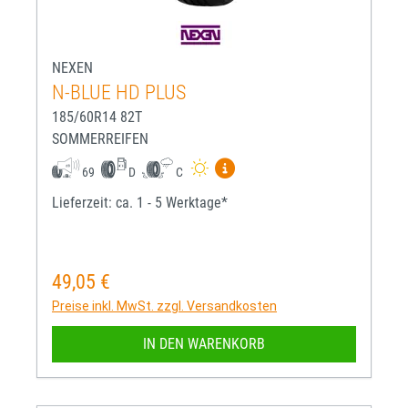
NEXEN
N-BLUE HD PLUS
185/60R14 82T
SOMMERREIFEN
Mehr Informationen zum EU-R
69
D
C
Lieferzeit: ca. 1 - 5 Werktage*
49,05 €
Regulärer Preis:
Preise inkl. MwSt. zzgl. Versandkosten
IN DEN WARENKORB