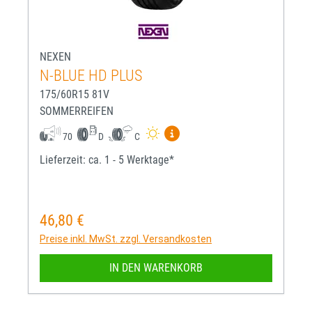
NEXEN
N-BLUE HD PLUS
175/60R15 81V
SOMMERREIFEN
Mehr Informationen zum EU-R
70
D
C
Lieferzeit: ca. 1 - 5 Werktage*
46,80 €
Regulärer Preis:
Preise inkl. MwSt. zzgl. Versandkosten
IN DEN WARENKORB