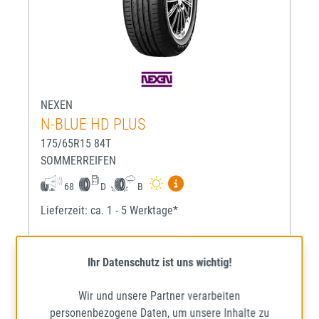
NEXEN
N-BLUE HD PLUS
175/65R15 84T
SOMMERREIFEN
Mehr Informationen zum EU-R
68
D
B
Lieferzeit: ca. 1 - 5 Werktage*
Ihr Datenschutz ist uns wichtig!
46,14 €
Regulärer Preis:
Preise inkl. MwSt. zzgl. Versandkosten
Wir und unsere Partner verarbeiten
personenbezogene Daten, um unsere Inhalte zu