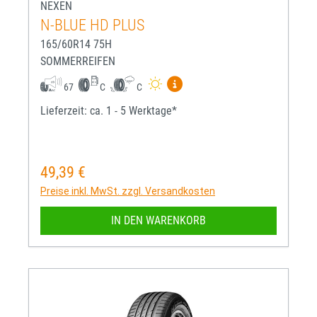
NEXEN
N-BLUE HD PLUS
165/60R14 75H
SOMMERREIFEN
Mehr Informationen zum EU-R
67
C
C
Lieferzeit: ca. 1 - 5 Werktage*
49,39 €
Regulärer Preis:
Preise inkl. MwSt. zzgl. Versandkosten
IN DEN WARENKORB