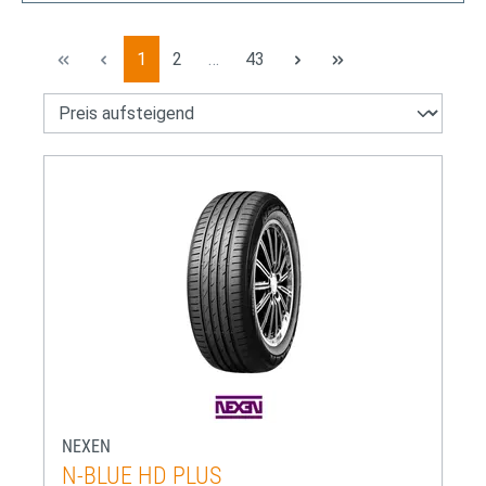
Seite
Seite
Seite
1
2
…
43
NEXEN
N-BLUE HD PLUS