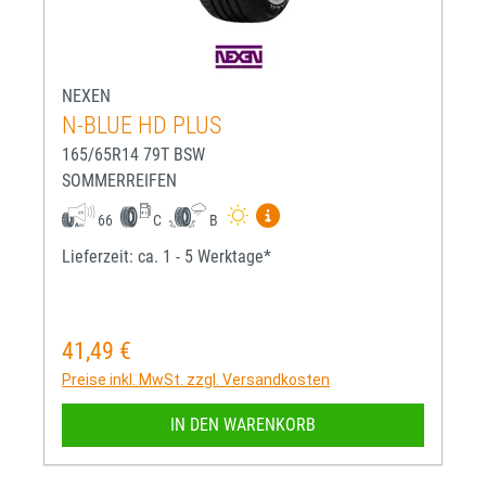
NEXEN
N-BLUE HD PLUS
165/65R14 79T BSW
SOMMERREIFEN
Mehr Informationen zum EU-R
66
C
B
Lieferzeit: ca. 1 - 5 Werktage*
41,49 €
Regulärer Preis:
Preise inkl. MwSt. zzgl. Versandkosten
IN DEN WARENKORB