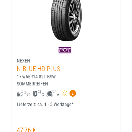
NEXEN
N-BLUE HD PLUS
175/65R14 82T BSW
SOMMERREIFEN
Mehr Informationen zum EU-R
70
C
A
Lieferzeit: ca. 1 - 5 Werktage*
47,76 €
Regulärer Preis: