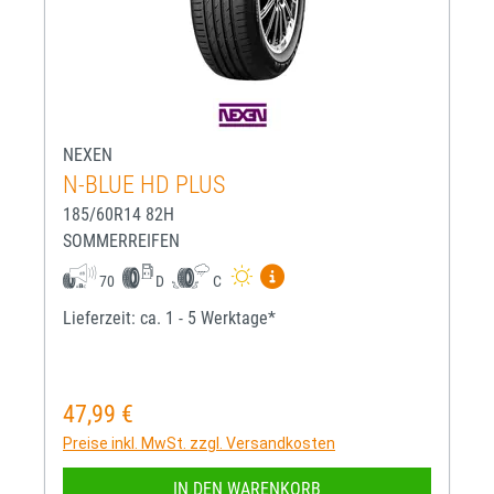
NEXEN
N-BLUE HD PLUS
185/60R14 82H
SOMMERREIFEN
Mehr Informationen zum EU-R
70
D
C
Lieferzeit: ca. 1 - 5 Werktage*
47,99 €
Regulärer Preis:
Preise inkl. MwSt. zzgl. Versandkosten
IN DEN WARENKORB