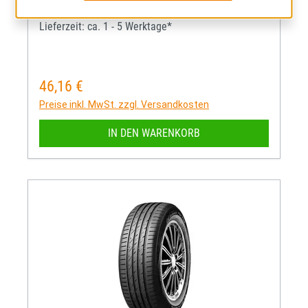
Mehr Informationen zum EU-R
70
C
C
Lieferzeit: ca. 1 - 5 Werktage*
46,16 €
Regulärer Preis:
Preise inkl. MwSt. zzgl. Versandkosten
IN DEN WARENKORB