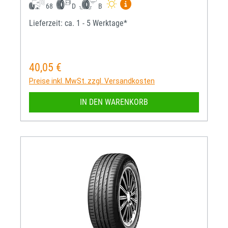
Mehr Informationen zum EU-R
68
D
B
Lieferzeit: ca. 1 - 5 Werktage*
40,05 €
Regulärer Preis:
Preise inkl. MwSt. zzgl. Versandkosten
IN DEN WARENKORB