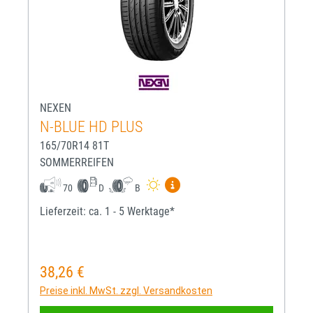
NEXEN
N-BLUE HD PLUS
165/70R14 81T
SOMMERREIFEN
Mehr Informationen zum EU-R
70
D
B
Lieferzeit: ca. 1 - 5 Werktage*
38,26 €
Regulärer Preis:
Preise inkl. MwSt. zzgl. Versandkosten