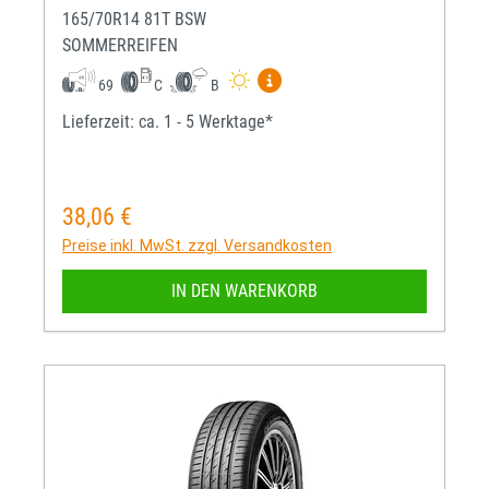
165/70R14 81T BSW
SOMMERREIFEN
Mehr Informationen zum EU-R
69
C
B
Lieferzeit: ca. 1 - 5 Werktage*
38,06 €
Regulärer Preis:
Preise inkl. MwSt. zzgl. Versandkosten
IN DEN WARENKORB