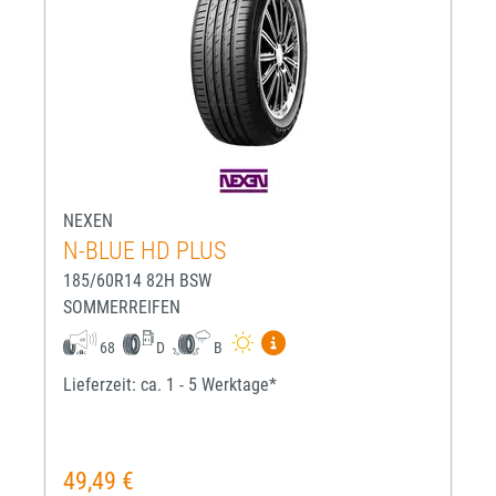
NEXEN
N-BLUE HD PLUS
185/60R14 82H BSW
SOMMERREIFEN
Mehr Informationen zum EU-R
68
D
B
Lieferzeit: ca. 1 - 5 Werktage*
49,49 €
Regulärer Preis: