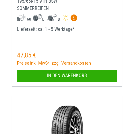
195/65R15 91H BSW
SOMMERREIFEN
Mehr Informationen zum EU-R
68
D
B
Lieferzeit: ca. 1 - 5 Werktage*
47,85 €
Regulärer Preis:
Preise inkl. MwSt. zzgl. Versandkosten
IN DEN WARENKORB