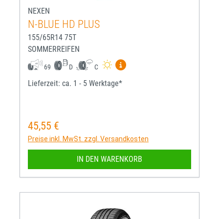
NEXEN
N-BLUE HD PLUS
155/65R14 75T
SOMMERREIFEN
Mehr Informationen zum EU-R
69
D
C
Lieferzeit: ca. 1 - 5 Werktage*
45,55 €
Regulärer Preis:
Preise inkl. MwSt. zzgl. Versandkosten
IN DEN WARENKORB