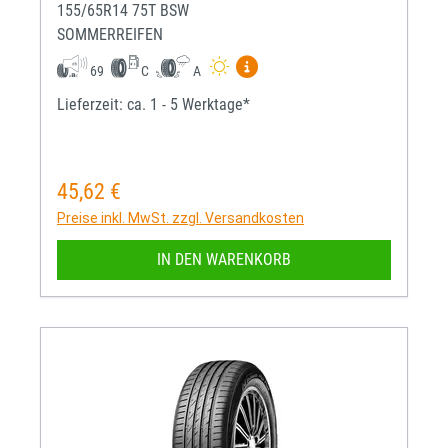
155/65R14 75T BSW
SOMMERREIFEN
Mehr Informationen zum EU-R
69
C
A
Lieferzeit: ca. 1 - 5 Werktage*
45,62 €
Regulärer Preis:
Preise inkl. MwSt. zzgl. Versandkosten
IN DEN WARENKORB