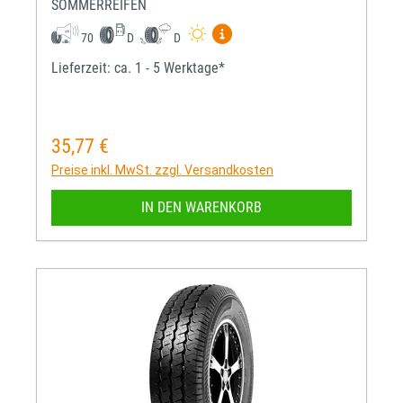
SOMMERREIFEN
Mehr Informationen zum EU-R
70
D
D
Lieferzeit: ca. 1 - 5 Werktage*
35,77 €
Regulärer Preis:
Preise inkl. MwSt. zzgl. Versandkosten
IN DEN WARENKORB