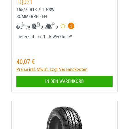
TQ021
165/70R13 79T BSW
SOMMERREIFEN
Mehr Informationen zum EU-R
70
D
D
Lieferzeit: ca. 1 - 5 Werktage*
40,07 €
Regulärer Preis:
Preise inkl. MwSt. zzgl. Versandkosten
IN DEN WARENKORB