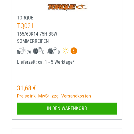
TORQUE
TQ021
165/60R14 75H BSW
SOMMERREIFEN
Mehr Informationen zum EU-R
70
D
D
Lieferzeit: ca. 1 - 5 Werktage*
31,68 €
Regulärer Preis:
Preise inkl. MwSt. zzgl. Versandkosten
IN DEN WARENKORB