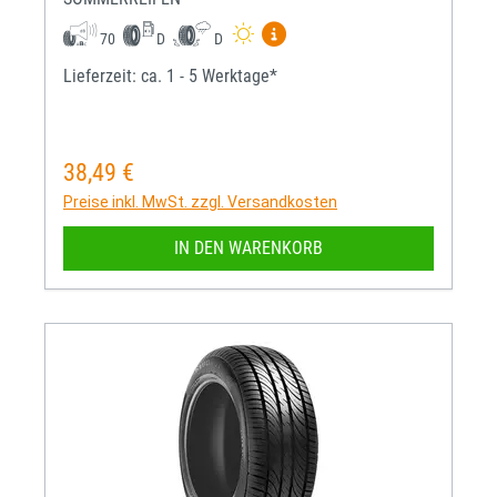
Mehr Informationen zum EU-R
70
D
D
Lieferzeit: ca. 1 - 5 Werktage*
38,49 €
Regulärer Preis:
Preise inkl. MwSt. zzgl. Versandkosten
IN DEN WARENKORB