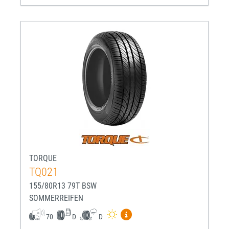
TORQUE
TQ021
155/80R13 79T BSW
SOMMERREIFEN
Mehr Informationen zum EU-R
70
D
D