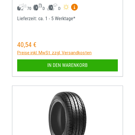
Mehr Informationen zum EU-R
70
D
D
Lieferzeit: ca. 1 - 5 Werktage*
40,54 €
Regulärer Preis:
Preise inkl. MwSt. zzgl. Versandkosten
IN DEN WARENKORB