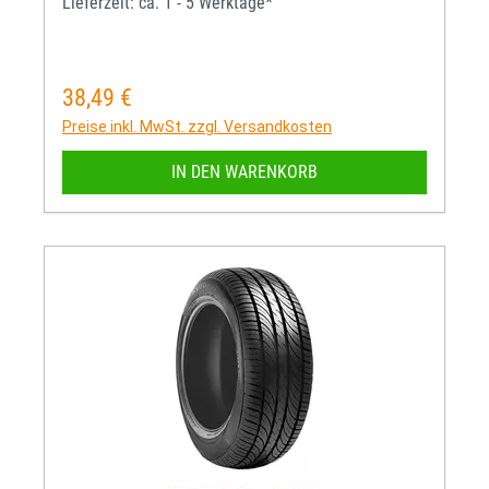
Lieferzeit: ca. 1 - 5 Werktage*
38,49 €
Regulärer Preis:
Preise inkl. MwSt. zzgl. Versandkosten
IN DEN WARENKORB