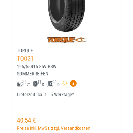
TORQUE
TQ021
195/55R15 85V BSW
SOMMERREIFEN
Mehr Informationen zum EU-R
71
D
D
Lieferzeit: ca. 1 - 5 Werktage*
40,54 €
Regulärer Preis:
Preise inkl. MwSt. zzgl. Versandkosten