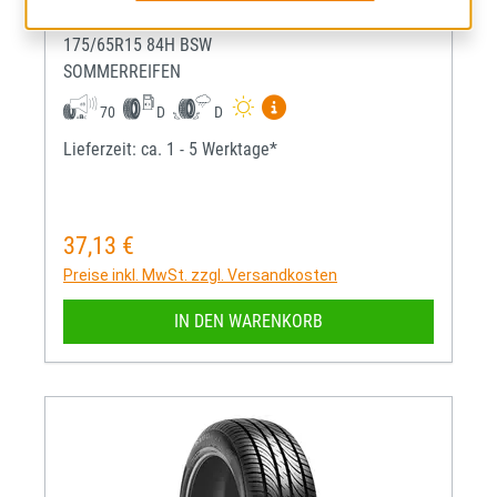
TQ021
175/65R15 84H BSW
SOMMERREIFEN
Mehr Informationen zum EU-R
70
D
D
Lieferzeit: ca. 1 - 5 Werktage*
37,13 €
Regulärer Preis:
Preise inkl. MwSt. zzgl. Versandkosten
IN DEN WARENKORB