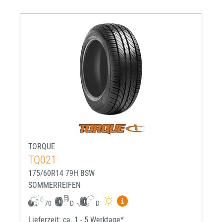
TORQUE
TQ021
175/60R14 79H BSW
SOMMERREIFEN
Mehr Informationen zum EU-R
70
D
D
Lieferzeit: ca. 1 - 5 Werktage*