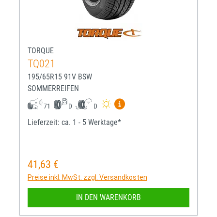
TORQUE
TQ021
195/65R15 91V BSW
SOMMERREIFEN
Mehr Informationen zum EU-R
71
D
D
Lieferzeit: ca. 1 - 5 Werktage*
41,63 €
Regulärer Preis:
Preise inkl. MwSt. zzgl. Versandkosten
IN DEN WARENKORB