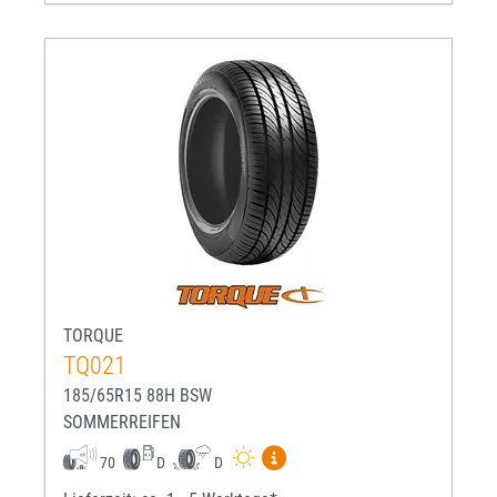
TORQUE
TQ021
185/65R15 88H BSW
SOMMERREIFEN
Mehr Informationen zum EU-R
70
D
D