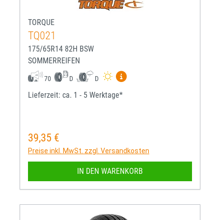
TORQUE
TQ021
175/65R14 82H BSW
SOMMERREIFEN
Mehr Informationen zum EU-R
70
D
D
Lieferzeit: ca. 1 - 5 Werktage*
39,35 €
Regulärer Preis:
Preise inkl. MwSt. zzgl. Versandkosten
IN DEN WARENKORB