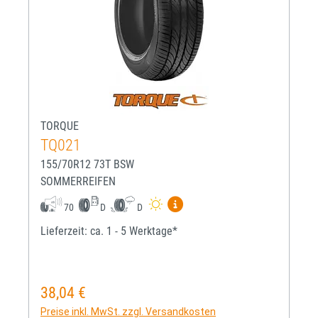
TORQUE
TQ021
155/70R12 73T BSW
SOMMERREIFEN
Mehr Informationen zum EU-R
70
D
D
Lieferzeit: ca. 1 - 5 Werktage*
38,04 €
Regulärer Preis:
Preise inkl. MwSt. zzgl. Versandkosten