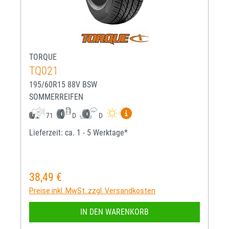
TORQUE
TQ021
195/60R15 88V BSW
SOMMERREIFEN
Mehr Informationen zum EU-R
71
D
D
Lieferzeit: ca. 1 - 5 Werktage*
38,49 €
Regulärer Preis:
Preise inkl. MwSt. zzgl. Versandkosten
IN DEN WARENKORB