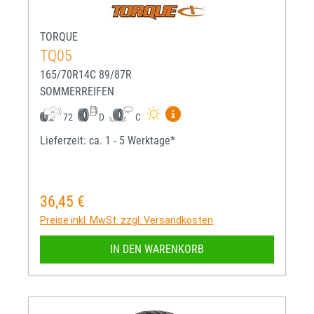
TORQUE
TQ05
165/70R14C 89/87R
SOMMERREIFEN
Mehr Informationen zum EU-R
72
D
C
Lieferzeit: ca. 1 - 5 Werktage*
36,45 €
Regulärer Preis:
Preise inkl. MwSt. zzgl. Versandkosten
IN DEN WARENKORB