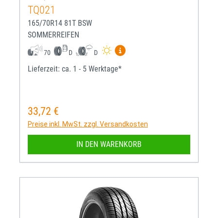
TQ021
165/70R14 81T BSW
SOMMERREIFEN
Mehr Informationen zum EU-R
70
D
D
Lieferzeit: ca. 1 - 5 Werktage*
33,72 €
Regulärer Preis:
Preise inkl. MwSt. zzgl. Versandkosten
IN DEN WARENKORB