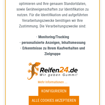
optimieren und Ihre genauen Standortdaten,
36,64 €
Regulärer Preis:
sowie Geräteeigenschaften zur Identifikation zu
Preise inkl. MwSt. zzgl. Versandkosten
nutzen. Für die Identifikation und aufgeführten
Verarbeitungszwecke benötigen wir Ihre
IN DEN WARENKORB
Zustimmung. Die Verarbeitungszwecke sind:
· Monitoring/Tracking
· personalisierte Anzeigen, Inhaltsmessung
· Erkenntnisse zu Ihrem Kaufverhalten und
Zielgruppe
Mehr Informationen ...
KONFIGURIEREN
ALLE COOKIES AKZEPTIEREN
TORQUE