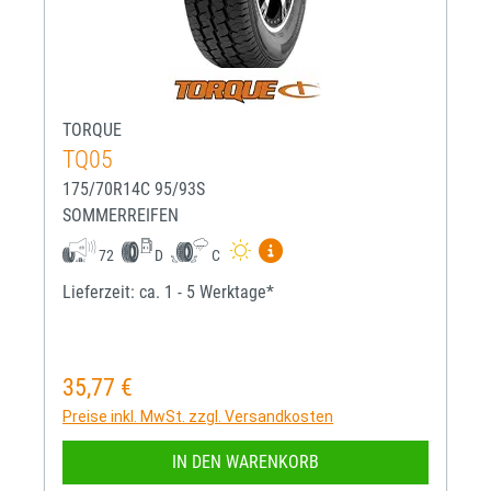
TORQUE
TQ05
175/70R14C 95/93S
SOMMERREIFEN
Mehr Informationen zum EU-R
72
D
C
Lieferzeit: ca. 1 - 5 Werktage*
35,77 €
Regulärer Preis:
Preise inkl. MwSt. zzgl. Versandkosten
IN DEN WARENKORB