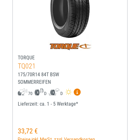
TORQUE
TQ021
175/70R14 84T BSW
SOMMERREIFEN
Mehr Informationen zum EU-R
70
D
D
Lieferzeit: ca. 1 - 5 Werktage*
33,72 €
Regulärer Preis:
Preise inkl. MwSt. zzgl. Versandkosten