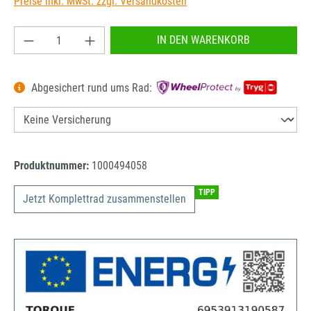
Preise inkl. MwSt. zzgl. Versandkosten
Produkt Anzahl: Gib den gewünschten Wert ein od
IN DEN WARENKORB
Abgesichert rund ums Rad:
Produktnummer:
1000494058
TIPP
Jetzt Komplettrad zusammenstellen