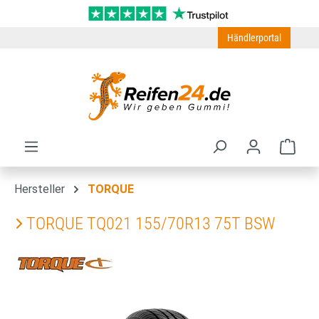
Zum Hauptinhalt springen
Händlerportal
Ware
Hersteller
TORQUE
TORQUE TQ021 155/70R13 75T BSW
Bildergalerie überspringen