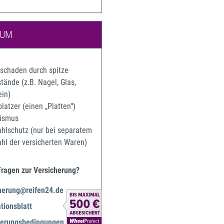
IUM
rschaden durch spitze
ände (z.B. Nagel, Glas,
ein)
latzer (einen „Platten“)
ismus
ahlschutz (nur bei separatem
ahl der versicherten Waren)
Fragen zur Versicherung?
herung@reifen24.de
tionsblatt
herungsbedingungen