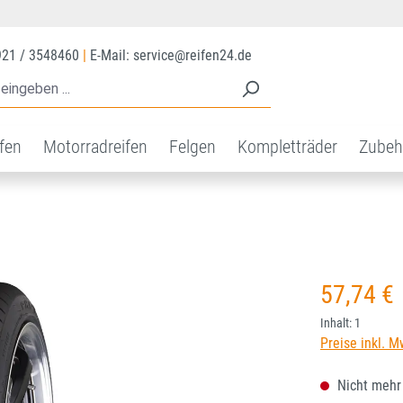
921 / 3548460
|
E-Mail: service@reifen24.de
ifen
Motorradreifen
Felgen
Kompletträder
Zubeh
Regulärer Prei
57,74 €
Inhalt:
1
Preise inkl. M
Nicht mehr