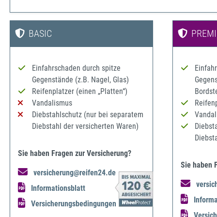
BASIC
PREM
Einfahrschaden durch spitze
Einfah
Gegenstände (z.B. Nagel, Glas)
Gegenst
Reifenplatzer (einen „Platten“)
Bordst
Vandalismus
Reifenp
Diebstahlschutz (nur bei separatem
Vandal
Diebstahl der versicherten Waren)
Diebst
Diebst
Sie haben Fragen zur Versicherung?
Sie haben 
versicherung@reifen24.de
versic
Informationsblatt
Informa
Versicherungsbedingungen
Versic