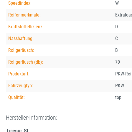
Speedindex:
W
Reifenmerkmale:
Extraloa
Kraftstoffeffizienz:
D
Nasshaftung:
C
Rollgeräusch:
B
Rollgeräusch (db):
70
Produktart:
PKW-Rei
Fahrzeugtyp:
PKW
Qualität:
top
Hersteller-Information:
Tiresur SL