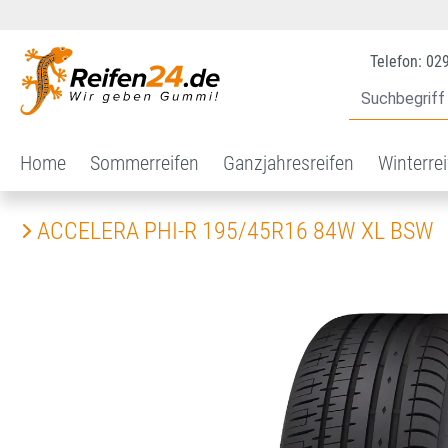
 Hauptinhalt springen
Zur Suche springen
Zur Hauptnavigation springen
Telefon: 02
Home
Sommerreifen
Ganzjahresreifen
Winterre
ACCELERA PHI-R 195/45R16 84W XL BSW
Bildergalerie überspringen