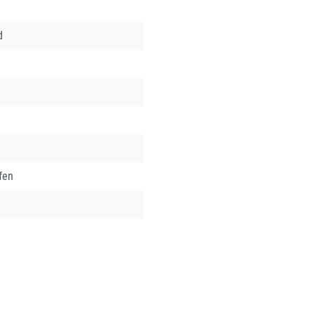
d
fen