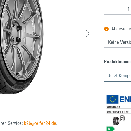
Produkt A
Abgesiche
Produktnumm
Jetzt Kompl
eren Service:
b2b@reifen24.de
.