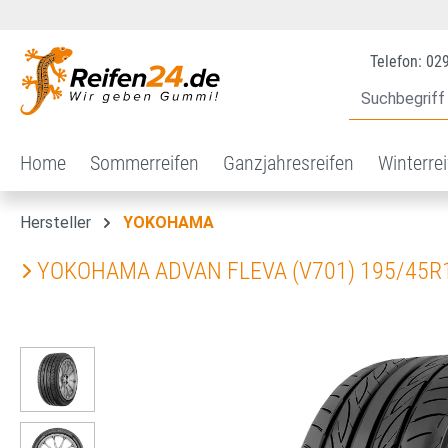
 Hauptinhalt springen
Zur Suche springen
Zur Hauptnavigation springen
Telefon: 02
Home
Sommerreifen
Ganzjahresreifen
Winterre
Hersteller
YOKOHAMA
YOKOHAMA ADVAN FLEVA (V701) 195/45R
Bildergalerie überspringen