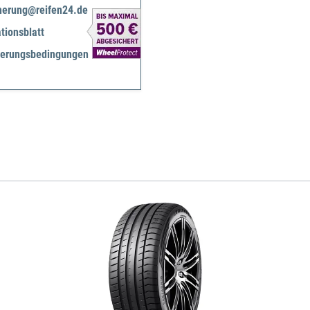
herung@reifen24.de
tionsblatt
herungsbedingungen