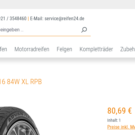
921 / 3548460
|
E-Mail: service@reifen24.de
ifen
Motorradreifen
Felgen
Kompletträder
Zubeh
16 84W XL RPB
Regulärer Prei
80,69 €
Inhalt:
1
Preise inkl. M