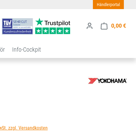
Händlerportal
0,00 €
Ware
ör
Info-Cockpit
s:
wSt. zzgl. Versandkosten