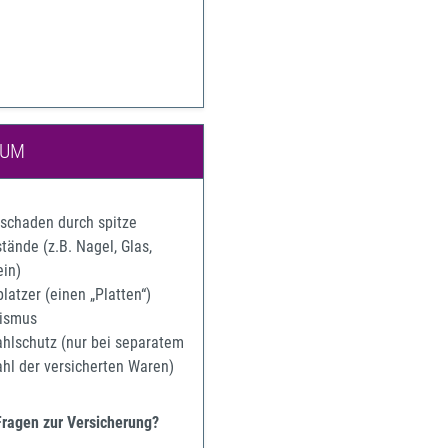
IUM
rschaden durch spitze
ände (z.B. Nagel, Glas,
ein)
latzer (einen „Platten“)
ismus
ahlschutz (nur bei separatem
ahl der versicherten Waren)
Fragen zur Versicherung?