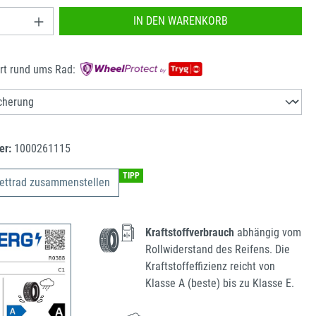
nzahl: Gib den gewünschten Wert ein oder benu
IN DEN WARENKORB
rt rund ums Rad:
er:
1000261115
TIPP
ettrad zusammenstellen
Kraftstoffverbrauch
abhängig vom
Rollwiderstand des Reifens. Die
Kraftstoffeffizienz reicht von
Klasse A (beste) bis zu Klasse E.