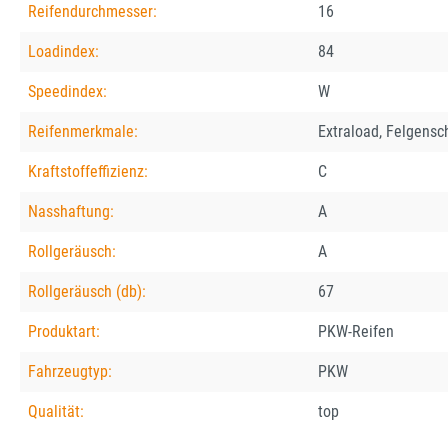
Reifendurchmesser:
16
Loadindex:
84
Speedindex:
W
Reifenmerkmale:
Extraload, Felgensc
Kraftstoffeffizienz:
C
Nasshaftung:
A
Rollgeräusch:
A
Rollgeräusch (db):
67
Produktart:
PKW-Reifen
Fahrzeugtyp:
PKW
Qualität:
top