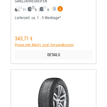
GANZJAHRESREIFEN
Mehr Informationen zum EU-
71
B
B
Lieferzeit: ca. 1 - 5 Werktage*
343,71 €
Regulärer Preis:
Preise inkl. MwSt. zzgl. Versandkosten
DETAILS