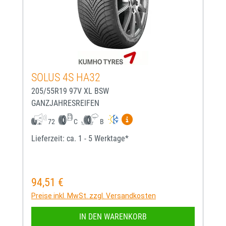
SOLUS 4S HA32
205/55R19 97V XL BSW
GANZJAHRESREIFEN
Mehr Informationen zum EU-
72
C
B
Lieferzeit: ca. 1 - 5 Werktage*
94,51 €
Regulärer Preis:
Preise inkl. MwSt. zzgl. Versandkosten
IN DEN WARENKORB