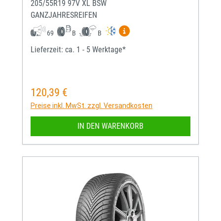
205/55R19 97V XL BSW
GANZJAHRESREIFEN
Mehr Informationen zum EU-
69
B
B
Lieferzeit: ca. 1 - 5 Werktage*
120,39 €
Regulärer Preis:
Preise inkl. MwSt. zzgl. Versandkosten
IN DEN WARENKORB