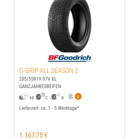
G-GRIP ALL SEASON 2
205/55R19 97V XL
GANZJAHRESREIFEN
Mehr Informationen zum EU-
68
C
B
Lieferzeit: ca. 1 - 5 Werktage*
1.167,75 €
Regulärer Preis: