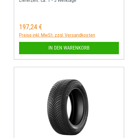
Lieferzeit: ca. 1 - 5 Werktage*
197,24 €
Regulärer Preis:
Preise inkl. MwSt. zzgl. Versandkosten
IN DEN WARENKORB