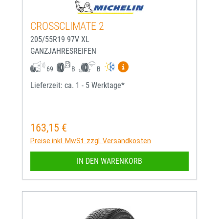
CROSSCLIMATE 2
205/55R19 97V XL
GANZJAHRESREIFEN
Mehr Informationen zum EU-
69
B
B
Lieferzeit: ca. 1 - 5 Werktage*
163,15 €
Regulärer Preis:
Preise inkl. MwSt. zzgl. Versandkosten
IN DEN WARENKORB