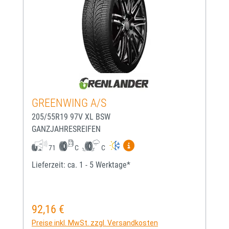
GREENWING A/S
205/55R19 97V XL BSW
GANZJAHRESREIFEN
Mehr Informationen zum EU-
71
C
C
Lieferzeit: ca. 1 - 5 Werktage*
92,16 €
Regulärer Preis:
Preise inkl. MwSt. zzgl. Versandkosten