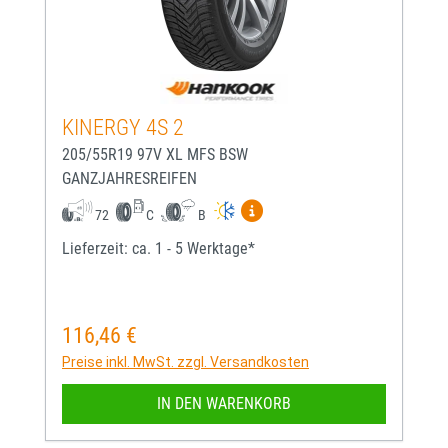
KINERGY 4S 2
205/55R19 97V XL MFS BSW
GANZJAHRESREIFEN
Mehr Informationen zum EU-
72
C
B
Lieferzeit: ca. 1 - 5 Werktage*
116,46 €
Regulärer Preis:
Preise inkl. MwSt. zzgl. Versandkosten
IN DEN WARENKORB