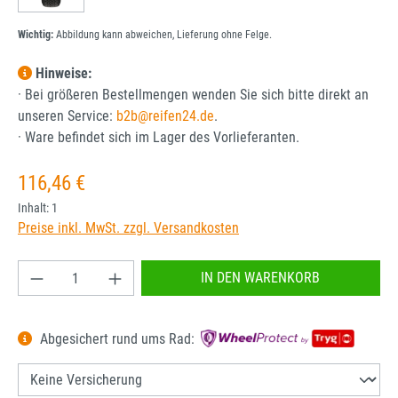
Wichtig:
Abbildung kann abweichen, Lieferung ohne Felge.
Hinweise:
· Bei größeren Bestellmengen wenden Sie sich bitte direkt an
unseren Service:
b2b@reifen24.de
.
· Ware befindet sich im Lager des Vorlieferanten.
Regulärer Preis:
116,46 €
Inhalt:
1
Preise inkl. MwSt. zzgl. Versandkosten
Produkt Anzahl: Gib den gewünschten Wert ein od
IN DEN WARENKORB
Abgesichert rund ums Rad: