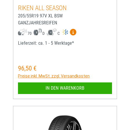
RIKEN ALL SEASON
205/55R19 97V XL BSW
GANZJAHRESREIFEN
Mehr Informationen zum EU-
70
D
C
Lieferzeit: ca. 1 - 5 Werktage*
96,50 €
Regulärer Preis:
Preise inkl. MwSt. zzgl. Versandkosten
IN DEN WARENKORB