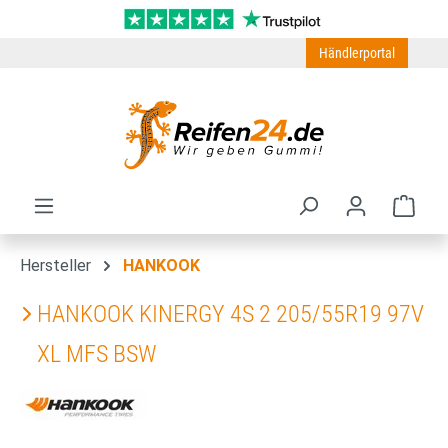
Zum Hauptinhalt springen
Händlerportal
Ware
Hersteller
HANKOOK
HANKOOK KINERGY 4S 2 205/55R19 97V
XL MFS BSW