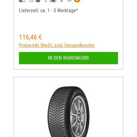
72
C
B
Lieferzeit: ca. 1 - 5 Werktage*
116,46 €
Regulärer Preis:
Preise inkl. MwSt. zzgl. Versandkosten
IN DEN WARENKORB