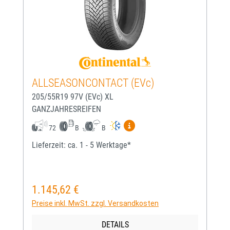
ALLSEASONCONTACT (EVc)
205/55R19 97V (EVc) XL
GANZJAHRESREIFEN
Mehr Informationen zum EU-
72
B
B
Lieferzeit: ca. 1 - 5 Werktage*
1.145,62 €
Regulärer Preis:
Preise inkl. MwSt. zzgl. Versandkosten
DETAILS