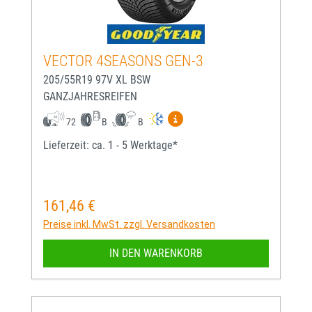
VECTOR 4SEASONS GEN-3
205/55R19 97V XL BSW
GANZJAHRESREIFEN
Mehr Informationen zum EU-
72
B
B
Lieferzeit: ca. 1 - 5 Werktage*
161,46 €
Regulärer Preis:
Preise inkl. MwSt. zzgl. Versandkosten
IN DEN WARENKORB