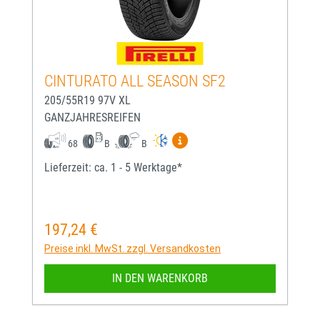
CINTURATO ALL SEASON SF2
205/55R19 97V XL
GANZJAHRESREIFEN
Mehr Informationen zum EU-
68
B
B
Lieferzeit: ca. 1 - 5 Werktage*
197,24 €
Regulärer Preis:
Preise inkl. MwSt. zzgl. Versandkosten
IN DEN WARENKORB