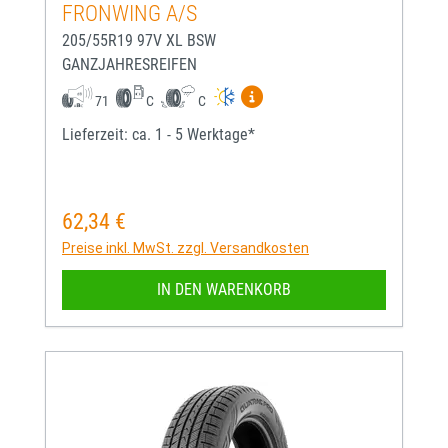
FRONWING A/S
205/55R19 97V XL BSW
GANZJAHRESREIFEN
Mehr Informationen zum EU-
71
C
C
Lieferzeit: ca. 1 - 5 Werktage*
62,34 €
Regulärer Preis:
Preise inkl. MwSt. zzgl. Versandkosten
IN DEN WARENKORB