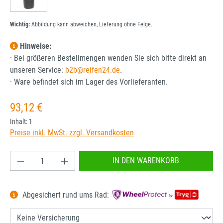
Wichtig:
Abbildung kann abweichen, Lieferung ohne Felge.
Hinweise:
· Bei größeren Bestellmengen wenden Sie sich bitte direkt an
unseren Service:
b2b@reifen24.de
.
· Ware befindet sich im Lager des Vorlieferanten.
Regulärer Preis:
93,12 €
Inhalt:
1
Preise inkl. MwSt. zzgl. Versandkosten
Produkt Anzahl: Gib den gewünschten Wert ein od
IN DEN WARENKORB
Abgesichert rund ums Rad: