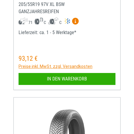
205/55R19 97V XL BSW
GANZJAHRESREIFEN
Mehr Informationen zum EU-
71
C
C
Lieferzeit: ca. 1 - 5 Werktage*
93,12 €
Regulärer Preis:
Preise inkl. MwSt. zzgl. Versandkosten
IN DEN WARENKORB