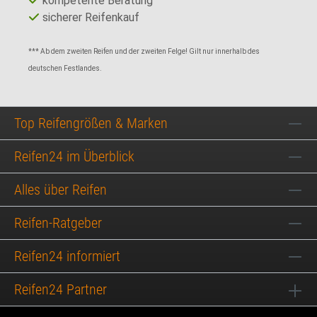
kompetente Beratung
sicherer Reifenkauf
*** Ab dem zweiten Reifen und der zweiten Felge! Gilt nur innerhalb des
deutschen Festlandes.
Top Reifengrößen & Marken
Reifen24 im Überblick
Alles über Reifen
Reifen-Ratgeber
Reifen24 informiert
Reifen24 Partner