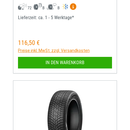
Mehr Informationen zum EU-
72
B
B
Lieferzeit: ca. 1 - 5 Werktage*
116,50 €
Regulärer Preis:
Preise inkl. MwSt. zzgl. Versandkosten
IN DEN WARENKORB