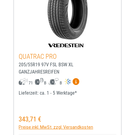
QUATRAC PRO
205/55R19 97V FSL BSW XL
GANZJAHRESREIFEN
Mehr Informationen zum EU-
71
B
B
Lieferzeit: ca. 1 - 5 Werktage*
343,71 €
Regulärer Preis:
Preise inkl. MwSt. zzgl. Versandkosten