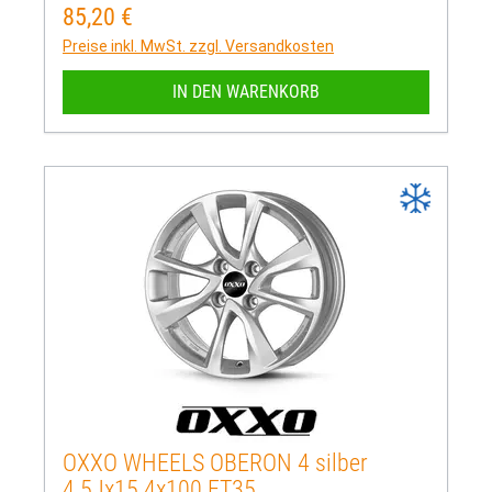
85,20 €
Regulärer Preis:
Preise inkl. MwSt. zzgl. Versandkosten
IN DEN WARENKORB
OXXO WHEELS OBERON 4 silber
4.5Jx15 4x100 ET35