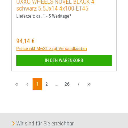
OXXO WHEELS NOVEL BLACK-4
schwarz 5.5Jx14 4x100 ET45
Lieferzeit: ca. 1 - 5 Werktage*
94,14 €
Regulärer Preis:
Preise inkl. MwSt. zzgl. Versandkosten
IN DEN WARENKORB
Seite
Seite
Seite
1
2
…
26
Wir sind für Sie erreichbar