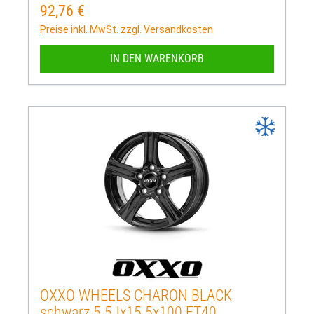
92,76 €
Regulärer Preis:
Preise inkl. MwSt. zzgl. Versandkosten
IN DEN WARENKORB
OXXO WHEELS CHARON BLACK
schwarz 5.5Jx15 5x100 ET40