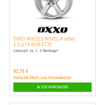
OXXO WHEELS NOVEL-4 silber
5.5Jx14 4x98 ET32
Lieferzeit: ca. 1 - 5 Werktage*
92,76 €
Regulärer Preis:
Preise inkl. MwSt. zzgl. Versandkosten
IN DEN WARENKORB