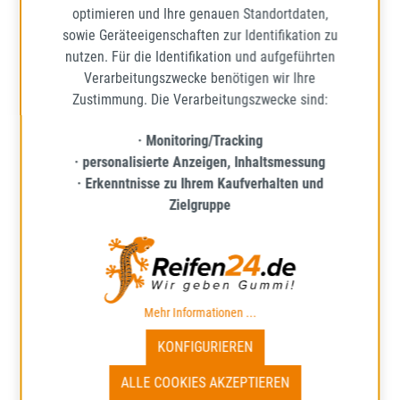
optimieren und Ihre genauen Standortdaten,
sowie Geräteeigenschaften zur Identifikation zu
nutzen. Für die Identifikation und aufgeführten
Verarbeitungszwecke benötigen wir Ihre
OXXO WHEELS CHARON silber
Zustimmung. Die Verarbeitungszwecke sind:
6.0Jx15 5x112 ET43
Lieferzeit: ca. 1 - 5 Werktage*
· Monitoring/Tracking
· personalisierte Anzeigen, Inhaltsmessung
· Erkenntnisse zu Ihrem Kaufverhalten und
Zielgruppe
91,39 €
Regulärer Preis:
Preise inkl. MwSt. zzgl. Versandkosten
IN DEN WARENKORB
Mehr Informationen ...
KONFIGURIEREN
ALLE COOKIES AKZEPTIEREN