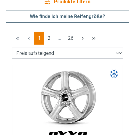
Produkte filtern
Wie finde ich meine Reifengröße?
Seite
Seite
Seite
1
2
…
26