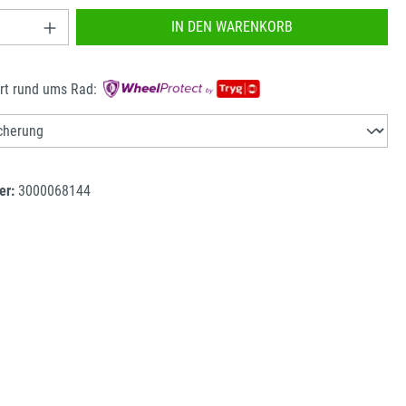
nzahl: Gib den gewünschten Wert ein oder benu
IN DEN WARENKORB
rt rund ums Rad:
er:
3000068144