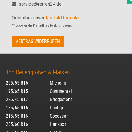
service@reifen24.de
Oder über unser
Kontaktformular
.
** Es gelten die Preise Ihres Telefonanbieters
VERTRAG WIDERRUFEN
Top Reifengrößen & Marken
205/55 R16
Michelin
195/65 R15
Continental
225/45 R17
Bridgestone
185/65 R15
Dunlop
215/55 R16
Goodyear
205/60 R16
Hankook