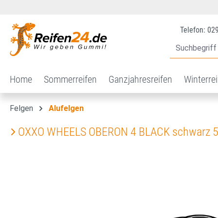
 Hauptinhalt springen
Zur Suche springen
Zur Hauptnavigation springen
Telefon: 02
Home
Sommerreifen
Ganzjahresreifen
Winterre
Felgen
Alufelgen
OXXO WHEELS OBERON 4 BLACK schwarz 5
Bildergalerie überspringen