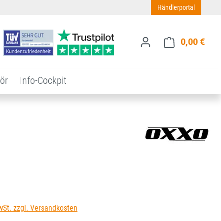
Händlerportal
0,00 €
Ware
ör
Info-Cockpit
s:
wSt. zzgl. Versandkosten