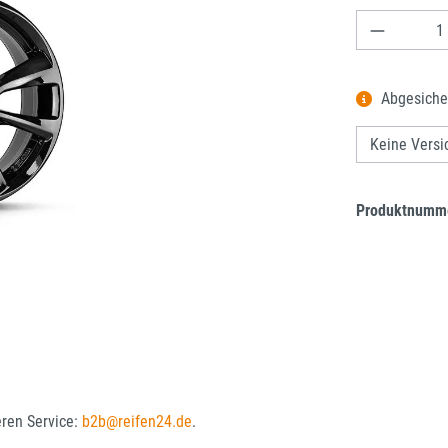
Produkt A
Abgesiche
Produktnumm
eren Service:
b2b@reifen24.de
.