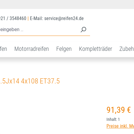
921 / 3548460
|
E-Mail: service@reifen24.de
ifen
Motorradreifen
Felgen
Kompletträder
Zubeh
.5Jx14 4x108 ET37.5
Regulärer Prei
91,39 €
Inhalt:
1
Preise inkl. M