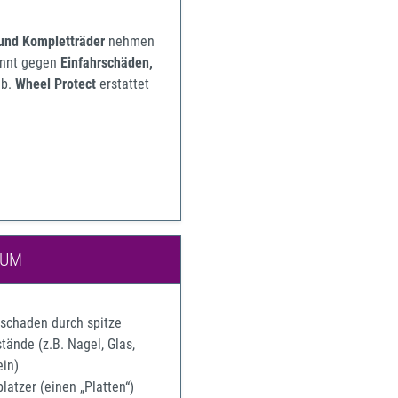
 und Kompletträder
nehmen
pannt gegen
Einfahrschäden,
b.
Wheel Protect
erstattet
IUM
rschaden durch spitze
ände (z.B. Nagel, Glas,
ein)
latzer (einen „Platten“)