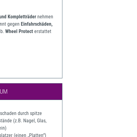
 und Kompletträder
nehmen
pannt gegen
Einfahrschäden,
b.
Wheel Protect
erstattet
IUM
rschaden durch spitze
ände (z.B. Nagel, Glas,
ein)
latzer (einen „Platten“)