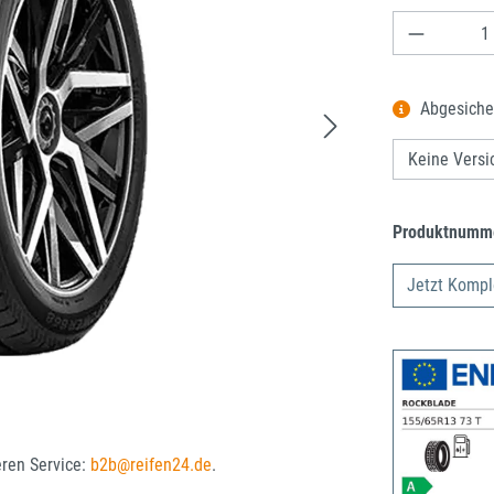
Produkt A
Abgesiche
Produktnumm
Jetzt Kompl
eren Service:
b2b@reifen24.de
.