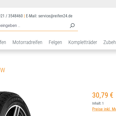
921 / 3548460
|
E-Mail: service@reifen24.de
ifen
Motorradreifen
Felgen
Kompletträder
Zubeh
SW
Regulärer Prei
30,79 €
Inhalt:
1
Preise inkl. M