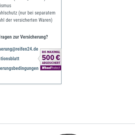
ismus
ahlschutz (nur bei separatem
ahl der versicherten Waren)
Fragen zur Versicherung?
herung@reifen24.de
tionsblatt
herungsbedingungen