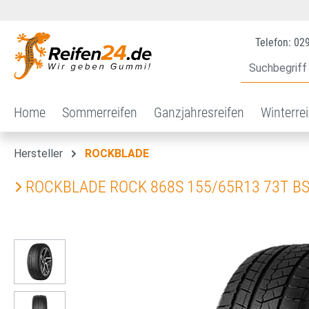
 Hauptinhalt springen
Zur Suche springen
Zur Hauptnavigation springen
Telefon: 02
Home
Sommerreifen
Ganzjahresreifen
Winterre
Hersteller
ROCKBLADE
ROCKBLADE ROCK 868S 155/65R13 73T B
Bildergalerie überspringen