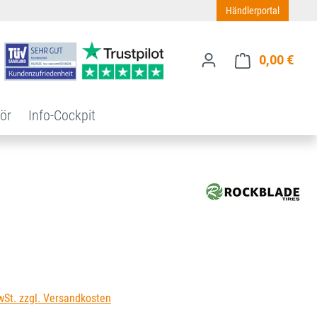
Händlerportal
0,00 €
Ware
ör
Info-Cockpit
s:
wSt. zzgl. Versandkosten