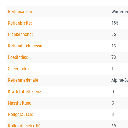
Reifensaison:
Winterre
Reifenbreite:
155
Flankenhöhe:
65
Reifendurchmesser:
13
Loadindex:
73
Speedindex:
T
Reifenmerkmale:
Alpine-S
Kraftstoffeffizienz:
D
Nasshaftung:
C
Rollgeräusch:
B
Rollgeräusch (db):
69