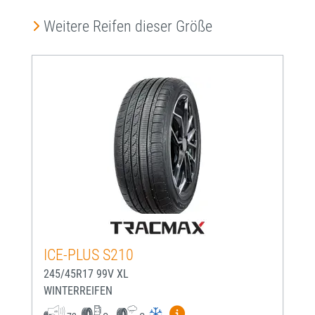
Produktgalerie überspringen
Weitere Reifen dieser Größe
ICE-PLUS S210
245/45R17 99V XL
WINTERREIFEN
Mehr Informationen zum EU-