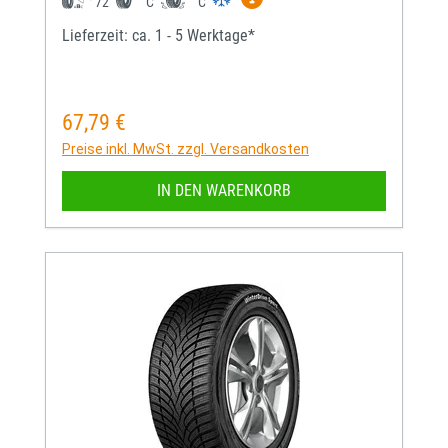
72
C
C
Lieferzeit: ca. 1 - 5 Werktage*
67,79 €
Regulärer Preis:
Preise inkl. MwSt. zzgl. Versandkosten
IN DEN WARENKORB