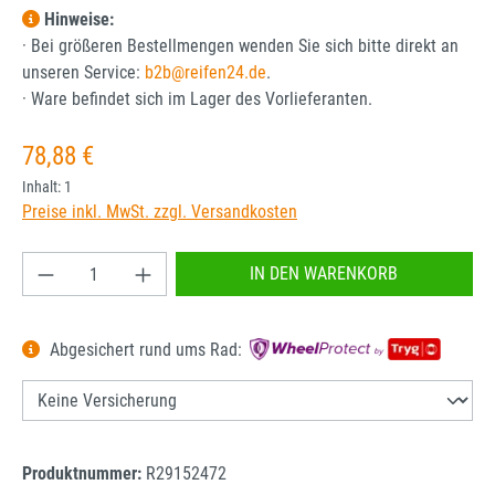
Hinweise:
· Bei größeren Bestellmengen wenden Sie sich bitte direkt an
unseren Service:
b2b@reifen24.de
.
· Ware befindet sich im Lager des Vorlieferanten.
Regulärer Preis:
78,88 €
Inhalt:
1
Preise inkl. MwSt. zzgl. Versandkosten
Produkt Anzahl: Gib den gewünschten Wert ein od
IN DEN WARENKORB
Abgesichert rund ums Rad:
Produktnummer:
R29152472