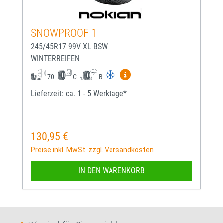
SNOWPROOF 1
245/45R17 99V XL BSW
WINTERREIFEN
Mehr Informationen zum EU-
70
C
B
Lieferzeit: ca. 1 - 5 Werktage*
130,95 €
Regulärer Preis:
Preise inkl. MwSt. zzgl. Versandkosten
IN DEN WARENKORB