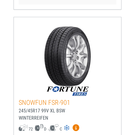
SNOWFUN FSR-901
245/45R17 99V XL BSW
WINTERREIFEN
Mehr Informationen zum EU-
72
D
C