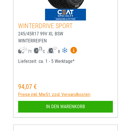
WINTERDRIVE SPORT
245/45R17 99V XL BSW
WINTERREIFEN
Mehr Informationen zum EU-
71
C
B
Lieferzeit: ca. 1 - 5 Werktage*
94,07 €
Regulärer Preis:
Preise inkl. MwSt. zzgl. Versandkosten
IN DEN WARENKORB