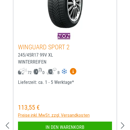
WINGUARD SPORT 2
245/45R17 99V XL
WINTERREIFEN
Mehr Informationen zum EU-
72
D
B
Lieferzeit: ca. 1 - 5 Werktage*
113,55 €
Regulärer Preis:
Preise inkl. MwSt. zzgl. Versandkosten
IN DEN WARENKORB