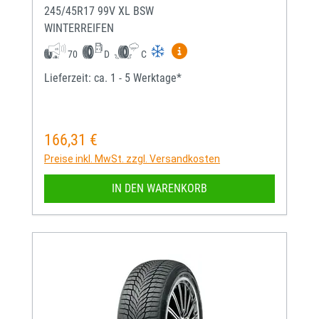
245/45R17 99V XL BSW
WINTERREIFEN
Mehr Informationen zum EU-
70
D
C
Lieferzeit: ca. 1 - 5 Werktage*
166,31 €
Regulärer Preis:
Preise inkl. MwSt. zzgl. Versandkosten
IN DEN WARENKORB