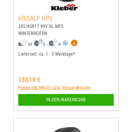
KRISALP HP3
245/45R17 99V XL MFS
WINTERREIFEN
Mehr Informationen zum EU-
69
D
B
Lieferzeit: ca. 1 - 5 Werktage*
133,19 €
Regulärer Preis:
Preise inkl. MwSt. zzgl. Versandkosten
IN DEN WARENKORB