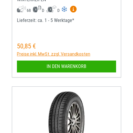
Mehr Informationen zum EU-R
68
D
D
Lieferzeit: ca. 1 - 5 Werktage*
50,85 €
Regulärer Preis:
Preise inkl. MwSt. zzgl. Versandkosten
IN DEN WARENKORB