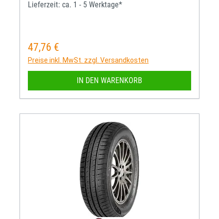
Lieferzeit: ca. 1 - 5 Werktage*
47,76 €
Regulärer Preis:
Preise inkl. MwSt. zzgl. Versandkosten
IN DEN WARENKORB