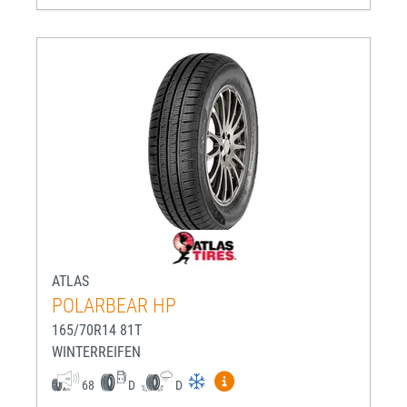
ATLAS
POLARBEAR HP
165/70R14 81T
WINTERREIFEN
Mehr Informationen zum EU-R
68
D
D