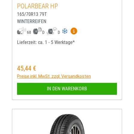
POLARBEAR HP
165/70R13 79T
WINTERREIFEN
Mehr Informationen zum EU-R
68
D
D
Lieferzeit: ca. 1 - 5 Werktage*
45,44 €
Regulärer Preis:
Preise inkl. MwSt. zzgl. Versandkosten
IN DEN WARENKORB