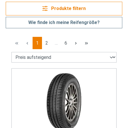
Produkte filtern
Wie finde ich meine Reifengröße?
Seite
Seite
Seite
1
2
…
6