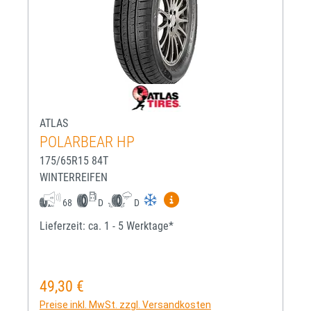
ATLAS
POLARBEAR HP
175/65R15 84T
WINTERREIFEN
Mehr Informationen zum EU-R
68
D
D
Lieferzeit: ca. 1 - 5 Werktage*
49,30 €
Regulärer Preis:
Preise inkl. MwSt. zzgl. Versandkosten