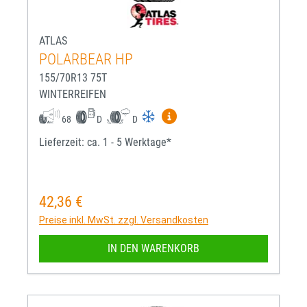
ATLAS
POLARBEAR HP
155/70R13 75T
WINTERREIFEN
Mehr Informationen zum EU-R
68
D
D
Lieferzeit: ca. 1 - 5 Werktage*
42,36 €
Regulärer Preis:
Preise inkl. MwSt. zzgl. Versandkosten
IN DEN WARENKORB