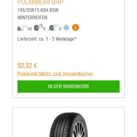
POLARBEAR UHP
195/55R15 85H BSW
WINTERREIFEN
Mehr Informationen zum EU-R
68
D
D
Lieferzeit: ca. 1 - 5 Werktage*
52,32 €
Regulärer Preis:
Preise inkl. MwSt. zzgl. Versandkosten
IN DEN WARENKORB