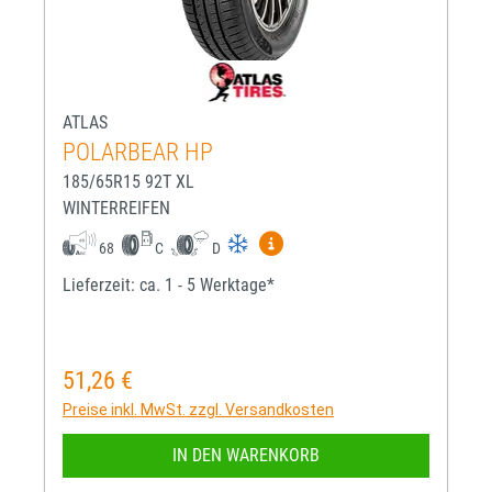
ATLAS
POLARBEAR HP
185/65R15 92T XL
WINTERREIFEN
Mehr Informationen zum EU-R
68
C
D
Lieferzeit: ca. 1 - 5 Werktage*
51,26 €
Regulärer Preis:
Preise inkl. MwSt. zzgl. Versandkosten
IN DEN WARENKORB