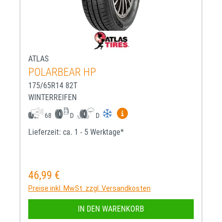
ATLAS
POLARBEAR HP
175/65R14 82T
WINTERREIFEN
Mehr Informationen zum EU-R
68
D
D
Lieferzeit: ca. 1 - 5 Werktage*
46,99 €
Regulärer Preis:
Preise inkl. MwSt. zzgl. Versandkosten
IN DEN WARENKORB