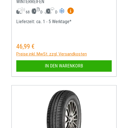
WINTERREIFEN
Mehr Informationen zum EU-R
68
D
D
Lieferzeit: ca. 1 - 5 Werktage*
46,99 €
Regulärer Preis:
Preise inkl. MwSt. zzgl. Versandkosten
IN DEN WARENKORB