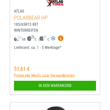
ATLAS
POLARBEAR HP
185/65R15 88T
WINTERREIFEN
Mehr Informationen zum EU-R
68
C
C
Lieferzeit: ca. 1 - 5 Werktage*
51,61 €
Regulärer Preis:
Preise inkl. MwSt. zzgl. Versandkosten
IN DEN WARENKORB