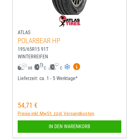
ATLAS
POLARBEAR HP
195/65R15 91T
WINTERREIFEN
Mehr Informationen zum EU-R
68
C
C
Lieferzeit: ca. 1 - 5 Werktage*
54,71 €
Regulärer Preis:
Preise inkl. MwSt. zzgl. Versandkosten
IN DEN WARENKORB