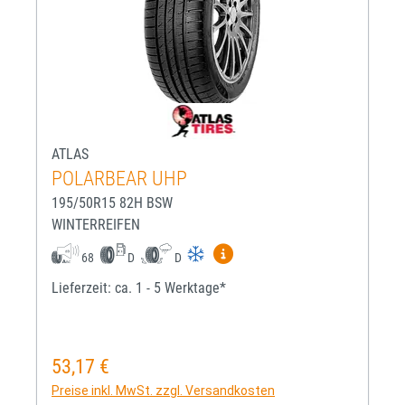
ATLAS
POLARBEAR UHP
195/50R15 82H BSW
WINTERREIFEN
Mehr Informationen zum EU-R
68
D
D
Lieferzeit: ca. 1 - 5 Werktage*
53,17 €
Regulärer Preis:
Preise inkl. MwSt. zzgl. Versandkosten