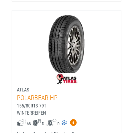
ATLAS
POLARBEAR HP
155/80R13 79T
WINTERREIFEN
Mehr Informationen zum EU-R
68
D
D