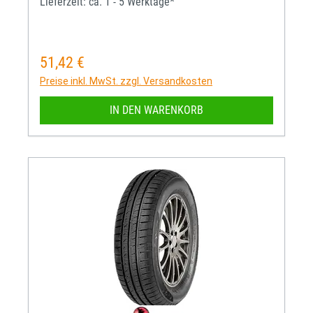
Lieferzeit: ca. 1 - 5 Werktage*
51,42 €
Regulärer Preis:
Preise inkl. MwSt. zzgl. Versandkosten
IN DEN WARENKORB