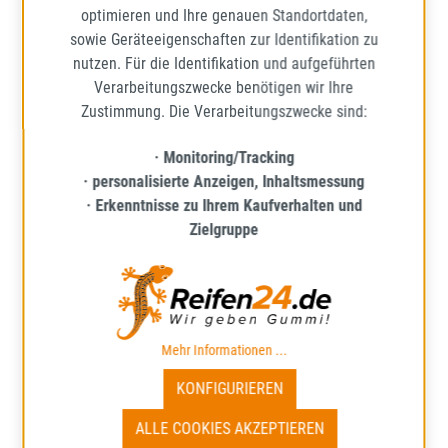
optimieren und Ihre genauen Standortdaten,
48,53 €
Regulärer Preis:
sowie Geräteeigenschaften zur Identifikation zu
Preise inkl. MwSt. zzgl. Versandkosten
nutzen. Für die Identifikation und aufgeführten
Verarbeitungszwecke benötigen wir Ihre
IN DEN WARENKORB
Zustimmung. Die Verarbeitungszwecke sind:
· Monitoring/Tracking
· personalisierte Anzeigen, Inhaltsmessung
· Erkenntnisse zu Ihrem Kaufverhalten und
Zielgruppe
Mehr Informationen ...
KONFIGURIEREN
ALLE COOKIES AKZEPTIEREN
ATLAS