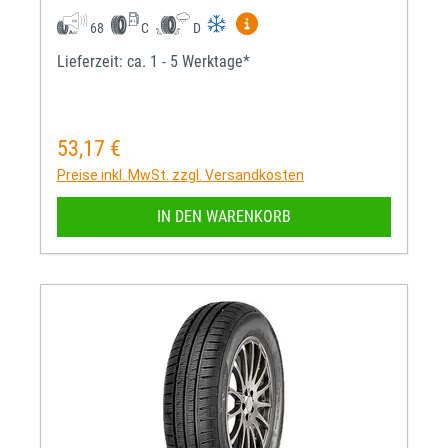
Mehr Informationen zum EU-R
68
C
D
Lieferzeit: ca. 1 - 5 Werktage*
53,17 €
Regulärer Preis:
Preise inkl. MwSt. zzgl. Versandkosten
IN DEN WARENKORB