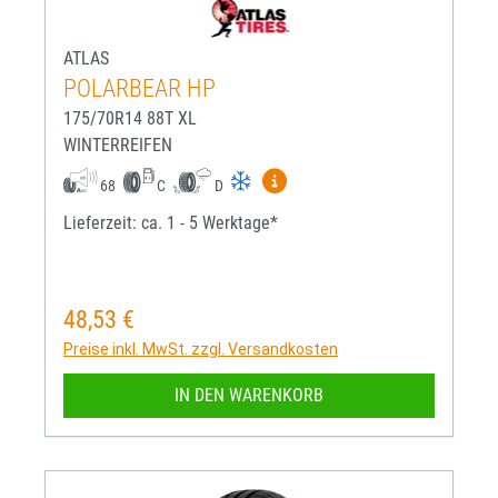
ATLAS
POLARBEAR HP
175/70R14 88T XL
WINTERREIFEN
Mehr Informationen zum EU-R
68
C
D
Lieferzeit: ca. 1 - 5 Werktage*
48,53 €
Regulärer Preis:
Preise inkl. MwSt. zzgl. Versandkosten
IN DEN WARENKORB