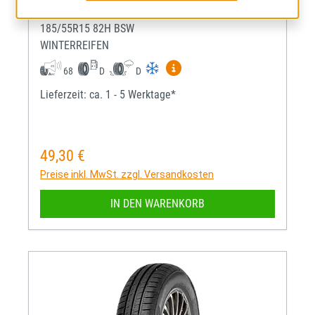
POLARBEAR UHP
185/55R15 82H BSW
WINTERREIFEN
Mehr Informationen zum EU-R
68
D
D
Lieferzeit: ca. 1 - 5 Werktage*
49,30 €
Regulärer Preis:
Preise inkl. MwSt. zzgl. Versandkosten
IN DEN WARENKORB