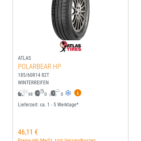
ATLAS
POLARBEAR HP
185/60R14 82T
WINTERREIFEN
Mehr Informationen zum EU-R
68
D
D
Lieferzeit: ca. 1 - 5 Werktage*
46,11 €
Regulärer Preis:
Preise inkl. MwSt. zzgl. Versandkosten