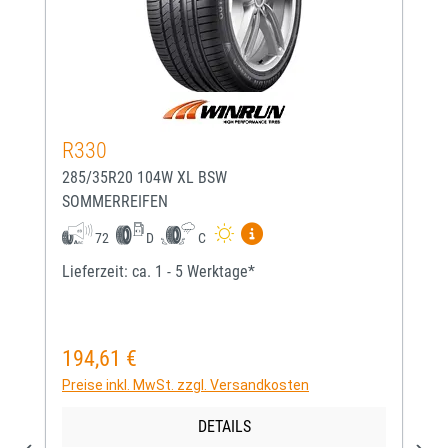
R330
285/35R20 104W XL BSW
SOMMERREIFEN
Mehr Informationen zum EU-
72
D
C
Lieferzeit: ca. 1 - 5 Werktage*
194,61 €
Regulärer Preis:
Preise inkl. MwSt. zzgl. Versandkosten
DETAILS