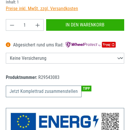
Inhalt:
1
Preise inkl. MwSt. zzgl. Versandkosten
Produkt Anzahl: Gib den gewünschten Wert ein od
IN DEN WARENKORB
Abgesichert rund ums Rad:
Produktnummer:
R29543083
TIPP
Jetzt Komplettrad zusammenstellen