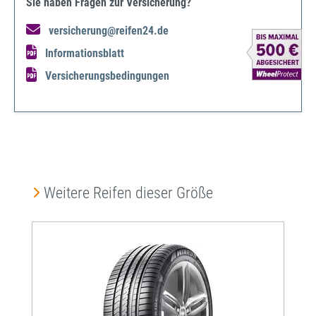
Sie haben Fragen zur Versicherung?
versicherung@reifen24.de
Informationsblatt
Versicherungsbedingungen
Produktgalerie überspringen
Weitere Reifen dieser Größe