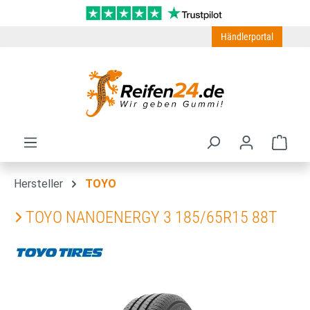
Zum Hauptinhalt springen
Händlerportal
Ware
Hersteller
TOYO
TOYO NANOENERGY 3 185/65R15 88T
Bildergalerie überspringen