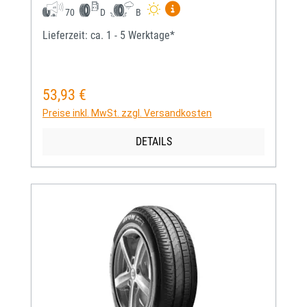
Mehr Informationen zum EU-
70
D
B
Lieferzeit: ca. 1 - 5 Werktage*
53,93 €
Regulärer Preis:
Preise inkl. MwSt. zzgl. Versandkosten
DETAILS