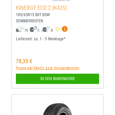
KINERGY ECO 2 (K435)
185/65R15 88T BSW
SOMMERREIFEN
Mehr Informationen zum EU-
70
C
B
Lieferzeit: ca. 1 - 5 Werktage*
78,35 €
Regulärer Preis:
Preise inkl. MwSt. zzgl. Versandkosten
IN DEN WARENKORB