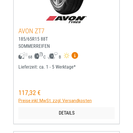
AVON ZT7
185/65R15 88T
SOMMERREIFEN
Mehr Informationen zum EU-
68
C
B
Lieferzeit: ca. 1 - 5 Werktage*
117,32 €
Regulärer Preis:
Preise inkl. MwSt. zzgl. Versandkosten
DETAILS