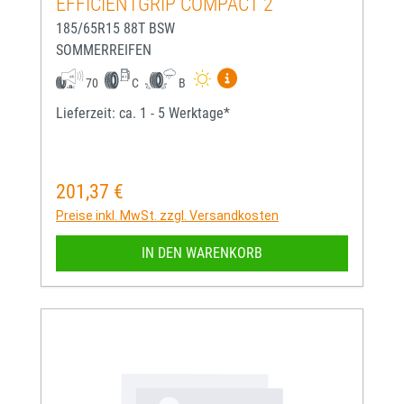
EFFICIENTGRIP COMPACT 2
185/65R15 88T BSW
SOMMERREIFEN
Mehr Informationen zum EU-
70
C
B
Lieferzeit: ca. 1 - 5 Werktage*
201,37 €
Regulärer Preis:
Preise inkl. MwSt. zzgl. Versandkosten
IN DEN WARENKORB