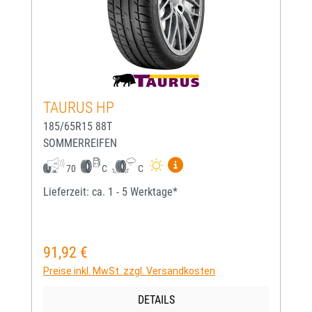
TAURUS HP
185/65R15 88T
SOMMERREIFEN
Mehr Informationen zum EU-
70
C
C
Lieferzeit: ca. 1 - 5 Werktage*
91,92 €
Regulärer Preis:
Preise inkl. MwSt. zzgl. Versandkosten
DETAILS