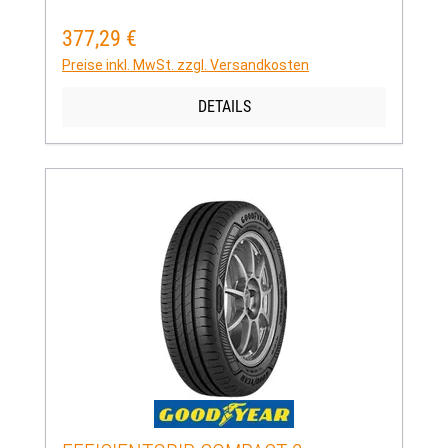
377,29 €
Regulärer Preis:
Preise inkl. MwSt. zzgl. Versandkosten
DETAILS