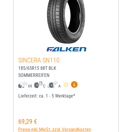
SINCERA SN110
185/65R15 88T BLK
SOMMERREIFEN
Mehr Informationen zum EU-
69
C
A
Lieferzeit: ca. 1 - 5 Werktage*
69,29 €
Regulärer Preis:
Preise inkl. MwSt. zzgl. Versandkosten