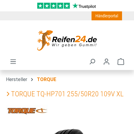
Zum Hauptinhalt springen
Händlerportal
Ware
Hersteller
TORQUE
TORQUE TQ-HP701 255/50R20 109V XL
Bildergalerie überspringen