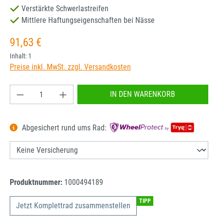
Verstärkte Schwerlastreifen
Mittlere Haftungseigenschaften bei Nässe
Regulärer Preis:
91,63 €
Inhalt:
1
Preise inkl. MwSt. zzgl. Versandkosten
Produkt Anzahl: Gib den gewünschten Wert ein od
IN DEN WARENKORB
Abgesichert rund ums Rad:
Produktnummer:
1000494189
TIPP
Jetzt Komplettrad zusammenstellen