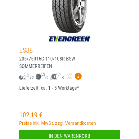
ES88
205/75R16C 110/108R BSW
SOMMERREIFEN
Mehr Informationen zum EU-
72
C
B
Lieferzeit: ca. 1 - 5 Werktage*
102,19 €
Regulärer Preis:
Preise inkl. MwSt. zzgl. Versandkosten
IN DEN WARENKORB