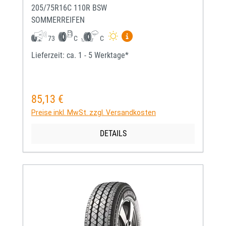
205/75R16C 110R BSW
SOMMERREIFEN
Mehr Informationen zum EU-
73
C
C
Lieferzeit: ca. 1 - 5 Werktage*
85,13 €
Regulärer Preis:
Preise inkl. MwSt. zzgl. Versandkosten
DETAILS