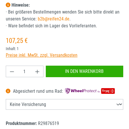
Hinweise:
· Bei größeren Bestellmengen wenden Sie sich bitte direkt an
unseren Service:
b2b@reifen24.de
.
· Ware befindet sich im Lager des Vorlieferanten.
Regulärer Preis:
107,25 €
Inhalt:
1
Preise inkl. MwSt. zzgl. Versandkosten
Produkt Anzahl: Gib den gewünschten Wert ein od
IN DEN WARENKORB
Abgesichert rund ums Rad:
Produktnummer:
R29876519