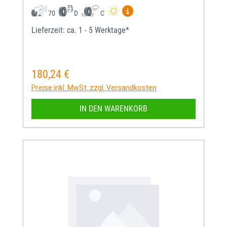
Mehr Informationen zum EU-
70
D
C
Lieferzeit: ca. 1 - 5 Werktage*
180,24 €
Regulärer Preis:
Preise inkl. MwSt. zzgl. Versandkosten
IN DEN WARENKORB