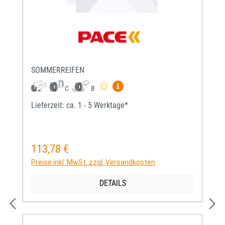
SOMMERREIFEN
Mehr Informationen zum EU-Re
C
B
Lieferzeit: ca. 1 - 5 Werktage*
113,78 €
Regulärer Preis:
Preise inkl. MwSt. zzgl. Versandkosten
DETAILS