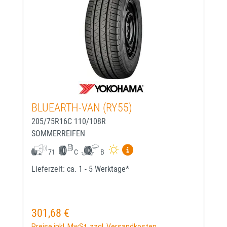
BLUEARTH-VAN (RY55)
205/75R16C 110/108R
SOMMERREIFEN
Mehr Informationen zum EU-
71
C
B
Lieferzeit: ca. 1 - 5 Werktage*
301,68 €
Regulärer Preis:
Preise inkl. MwSt. zzgl. Versandkosten