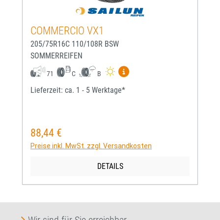
COMMERCIO VX1
205/75R16C 110/108R BSW
SOMMERREIFEN
Mehr Informationen zum EU-
71
C
B
Lieferzeit: ca. 1 - 5 Werktage*
88,44 €
Regulärer Preis:
Preise inkl. MwSt. zzgl. Versandkosten
DETAILS