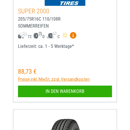
SUPER 2000
205/75R16C 110/108R
SOMMERREIFEN
Mehr Informationen zum EU-
72
D
C
Lieferzeit: ca. 1 - 5 Werktage*
88,73 €
Regulärer Preis:
Preise inkl. MwSt. zzgl. Versandkosten
IN DEN WARENKORB