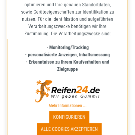
optimieren und Ihre genauen Standortdaten,
sowie Geräteeigenschaften zur Identifikation zu
nutzen. Für die Identifikation und aufgeführten
Verarbeitungszwecke benötigen wir Ihre
TIGAR
Zustimmung. Die Verarbeitungszwecke sind:
SUMMER 3
· Monitoring/Tracking
195/65R15 91H BSW
· personalisierte Anzeigen, Inhaltsmessung
SOMMERREIFEN
· Erkenntnisse zu Ihrem Kaufverhalten und
Mehr Informationen zum EU-R
71
B
C
Zielgruppe
Lieferzeit: ca. 1 - 5 Werktage*
69,74 €
Regulärer Preis:
Mehr Informationen ...
Preise inkl. MwSt. zzgl. Versandkosten
KONFIGURIEREN
IN DEN WARENKORB
ALLE COOKIES AKZEPTIEREN