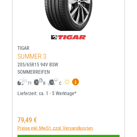
TIGAR
SUMMER 3
205/65R15 94V BSW
SOMMERREIFEN
Mehr Informationen zum EU-R
71
B
C
Lieferzeit: ca. 1 - 5 Werktage*
79,49 €
Regulärer Preis:
Preise inkl. MwSt. zzgl. Versandkosten