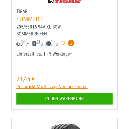
TIGAR
SUMMER 3
205/55R16 94V XL BSW
SOMMERREIFEN
Mehr Informationen zum EU-R
71
B
B
Lieferzeit: ca. 1 - 5 Werktage*
71,45 €
Regulärer Preis:
Preise inkl. MwSt. zzgl. Versandkosten
IN DEN WARENKORB