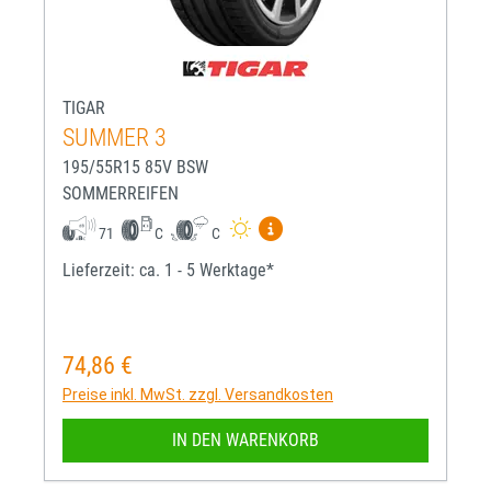
TIGAR
SUMMER 3
195/55R15 85V BSW
SOMMERREIFEN
Mehr Informationen zum EU-R
71
C
C
Lieferzeit: ca. 1 - 5 Werktage*
74,86 €
Regulärer Preis:
Preise inkl. MwSt. zzgl. Versandkosten
IN DEN WARENKORB