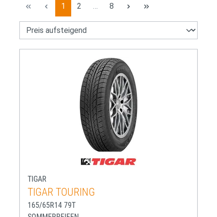
Seite
Seite
Seite
1
2
…
8
TIGAR
TIGAR TOURING
165/65R14 79T
SOMMERREIFEN