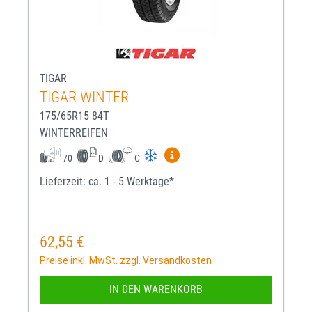
TIGAR
TIGAR WINTER
175/65R15 84T
WINTERREIFEN
Mehr Informationen zum EU-R
70
D
C
Lieferzeit: ca. 1 - 5 Werktage*
62,55 €
Regulärer Preis:
Preise inkl. MwSt. zzgl. Versandkosten
IN DEN WARENKORB