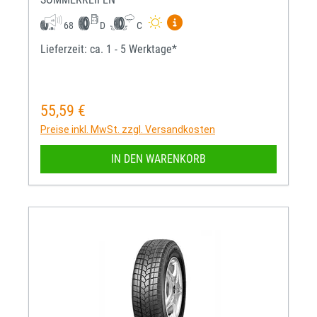
Mehr Informationen zum EU-R
68
D
C
Lieferzeit: ca. 1 - 5 Werktage*
55,59 €
Regulärer Preis:
Preise inkl. MwSt. zzgl. Versandkosten
IN DEN WARENKORB