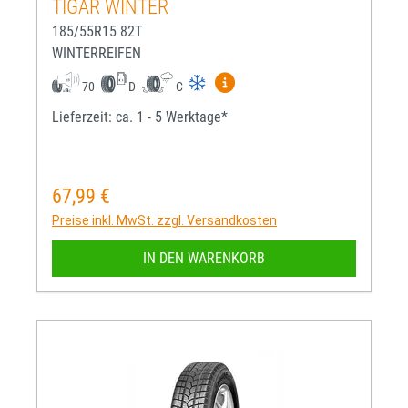
TIGAR WINTER
185/55R15 82T
WINTERREIFEN
Mehr Informationen zum EU-R
70
D
C
Lieferzeit: ca. 1 - 5 Werktage*
67,99 €
Regulärer Preis:
Preise inkl. MwSt. zzgl. Versandkosten
IN DEN WARENKORB