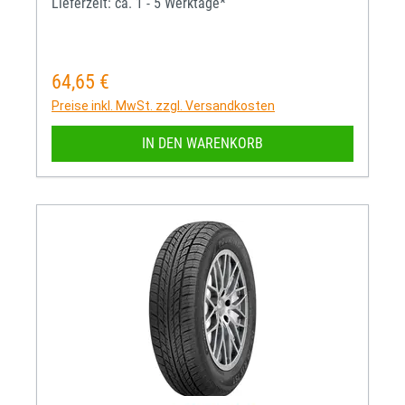
Lieferzeit: ca. 1 - 5 Werktage*
64,65 €
Regulärer Preis:
Preise inkl. MwSt. zzgl. Versandkosten
IN DEN WARENKORB