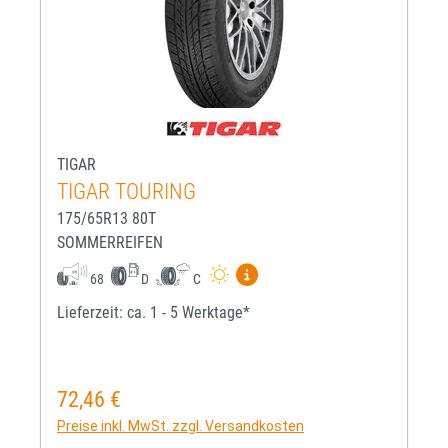
TIGAR
TIGAR TOURING
175/65R13 80T
SOMMERREIFEN
Mehr Informationen zum EU-R
68
D
C
Lieferzeit: ca. 1 - 5 Werktage*
72,46 €
Regulärer Preis:
Preise inkl. MwSt. zzgl. Versandkosten