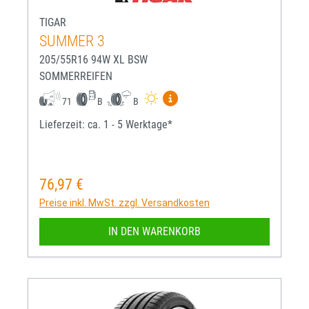
TIGAR
SUMMER 3
205/55R16 94W XL BSW
SOMMERREIFEN
Mehr Informationen zum EU-R
71
B
B
Lieferzeit: ca. 1 - 5 Werktage*
76,97 €
Regulärer Preis:
Preise inkl. MwSt. zzgl. Versandkosten
IN DEN WARENKORB