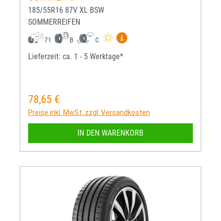
185/55R16 87V XL BSW
SOMMERREIFEN
Mehr Informationen zum EU-R
71
B
C
Lieferzeit: ca. 1 - 5 Werktage*
78,65 €
Regulärer Preis:
Preise inkl. MwSt. zzgl. Versandkosten
IN DEN WARENKORB