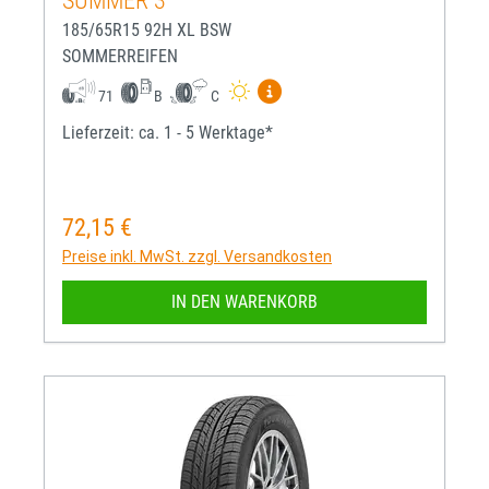
SUMMER 3
185/65R15 92H XL BSW
SOMMERREIFEN
Mehr Informationen zum EU-R
71
B
C
Lieferzeit: ca. 1 - 5 Werktage*
72,15 €
Regulärer Preis:
Preise inkl. MwSt. zzgl. Versandkosten
IN DEN WARENKORB