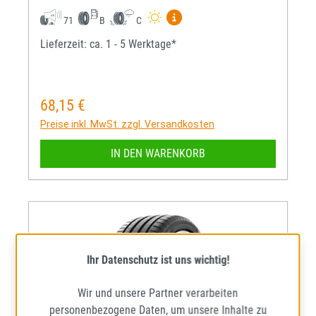
Mehr Informationen zum EU-R
71
B
C
Lieferzeit: ca. 1 - 5 Werktage*
68,15 €
Regulärer Preis:
Preise inkl. MwSt. zzgl. Versandkosten
IN DEN WARENKORB
Ihr Datenschutz ist uns wichtig!
Wir und unsere Partner verarbeiten
personenbezogene Daten, um unsere Inhalte zu