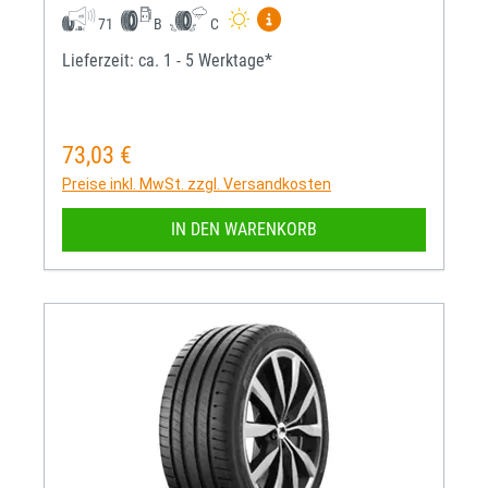
Mehr Informationen zum EU-R
71
B
C
Lieferzeit: ca. 1 - 5 Werktage*
73,03 €
Regulärer Preis:
Preise inkl. MwSt. zzgl. Versandkosten
IN DEN WARENKORB