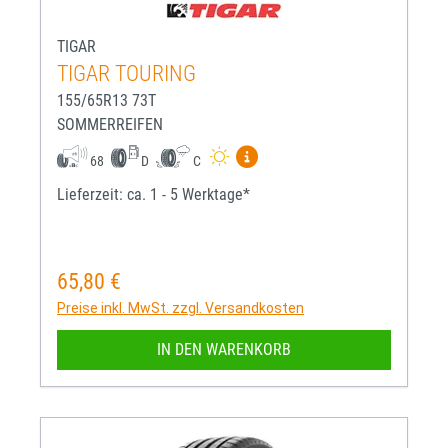
TIGAR
TIGAR TOURING
155/65R13 73T
SOMMERREIFEN
Mehr Informationen zum EU-R
68
D
C
Lieferzeit: ca. 1 - 5 Werktage*
65,80 €
Regulärer Preis:
Preise inkl. MwSt. zzgl. Versandkosten
IN DEN WARENKORB