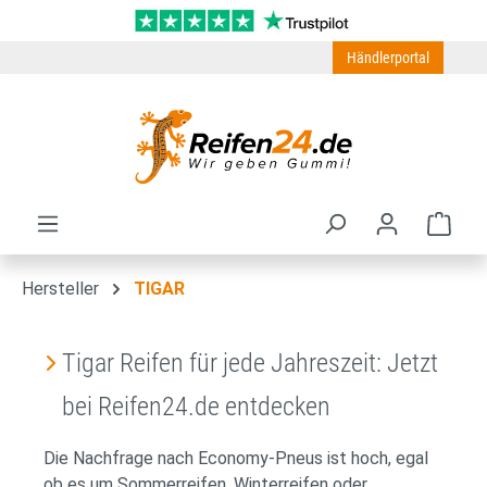
Zum Hauptinhalt springen
Händlerportal
Ware
Hersteller
TIGAR
Tigar Reifen für jede Jahreszeit: Jetzt
bei Reifen24.de entdecken
Die Nachfrage nach Economy-Pneus ist hoch, egal
ob es um Sommerreifen, Winterreifen oder