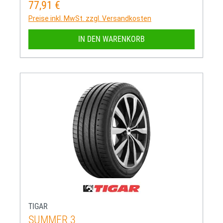
77,91 €
Regulärer Preis:
Preise inkl. MwSt. zzgl. Versandkosten
IN DEN WARENKORB
TIGAR
SUMMER 3