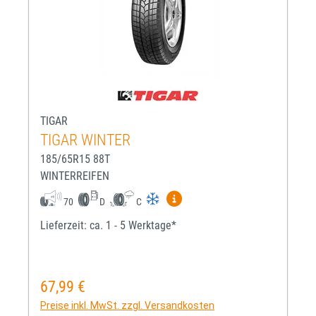
TIGAR
TIGAR WINTER
185/65R15 88T
WINTERREIFEN
Mehr Informationen zum EU-R
70
D
C
Lieferzeit: ca. 1 - 5 Werktage*
67,99 €
Regulärer Preis:
Preise inkl. MwSt. zzgl. Versandkosten