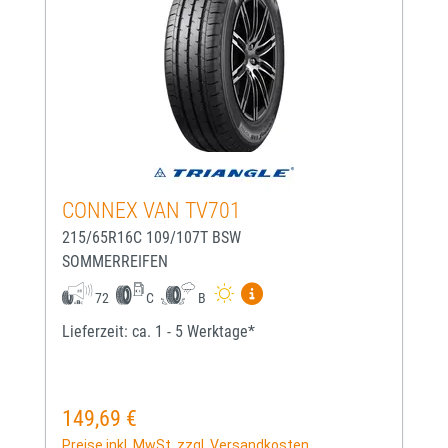
CONNEX VAN TV701
215/65R16C 109/107T BSW
SOMMERREIFEN
Mehr Informationen zum EU-
72
C
B
Lieferzeit: ca. 1 - 5 Werktage*
149,69 €
Regulärer Preis:
Preise inkl. MwSt. zzgl. Versandkosten