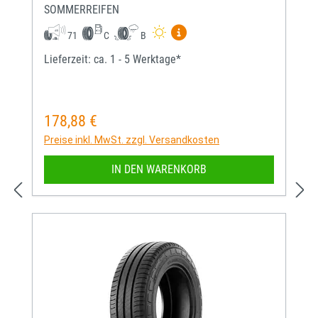
SOMMERREIFEN
Mehr Informationen zum EU-
71
C
B
Lieferzeit: ca. 1 - 5 Werktage*
178,88 €
Regulärer Preis:
Preise inkl. MwSt. zzgl. Versandkosten
IN DEN WARENKORB