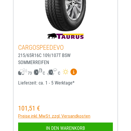
CARGOSPEEDEVO
215/65R16C 109/107T BSW
SOMMERREIFEN
Mehr Informationen zum EU-
73
C
C
Lieferzeit: ca. 1 - 5 Werktage*
101,51 €
Regulärer Preis:
Preise inkl. MwSt. zzgl. Versandkosten
IN DEN WARENKORB