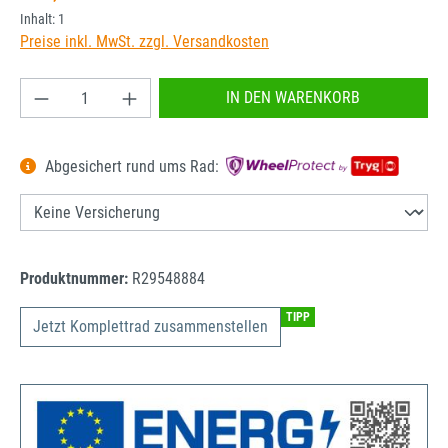
Inhalt:
1
Preise inkl. MwSt. zzgl. Versandkosten
Produkt Anzahl: Gib den gewünschten Wert ein od
IN DEN WARENKORB
Abgesichert rund ums Rad:
Produktnummer:
R29548884
TIPP
Jetzt Komplettrad zusammenstellen