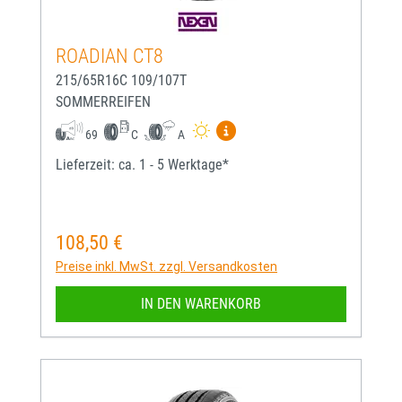
ROADIAN CT8
215/65R16C 109/107T
SOMMERREIFEN
Mehr Informationen zum EU-
69
C
A
Lieferzeit: ca. 1 - 5 Werktage*
108,50 €
Regulärer Preis:
Preise inkl. MwSt. zzgl. Versandkosten
IN DEN WARENKORB