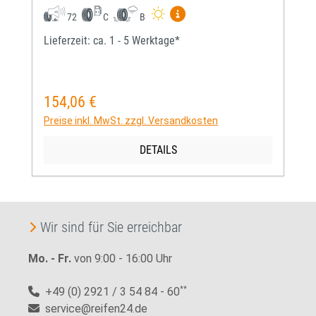
Mehr Informationen zum EU-
72
C
B
Lieferzeit: ca. 1 - 5 Werktage*
154,06 €
Regulärer Preis:
Preise inkl. MwSt. zzgl. Versandkosten
DETAILS
Wir sind für Sie erreichbar
Mo. - Fr.
von 9:00 - 16:00 Uhr
+49 (0) 2921 / 3 54 84 - 60
**
service@reifen24.de