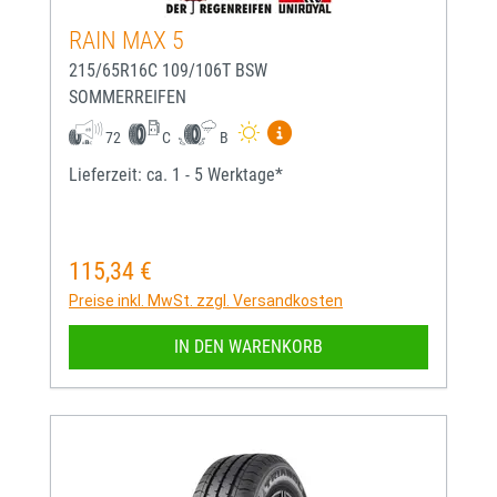
RAIN MAX 5
215/65R16C 109/106T BSW
SOMMERREIFEN
Mehr Informationen zum EU-
72
C
B
Lieferzeit: ca. 1 - 5 Werktage*
115,34 €
Regulärer Preis:
Preise inkl. MwSt. zzgl. Versandkosten
IN DEN WARENKORB