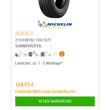
AGILIS 3
215/65R16C 109/107T
SOMMERREIFEN
Mehr Informationen zum EU-
72
B
A
Lieferzeit: ca. 1 - 5 Werktage*
164,05 €
Regulärer Preis:
Preise inkl. MwSt. zzgl. Versandkosten
IN DEN WARENKORB