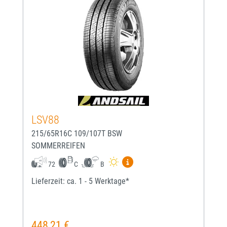
LSV88
215/65R16C 109/107T BSW
SOMMERREIFEN
Mehr Informationen zum EU-
72
C
B
Lieferzeit: ca. 1 - 5 Werktage*
448,21 €
Regulärer Preis: