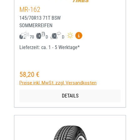
MR-162
145/70R13 71T BSW
SOMMERREIFEN
Mehr Informationen zum EU-
70
D
D
Lieferzeit: ca. 1 - 5 Werktage*
58,20 €
Regulärer Preis:
Preise inkl. MwSt. zzgl. Versandkosten
DETAILS