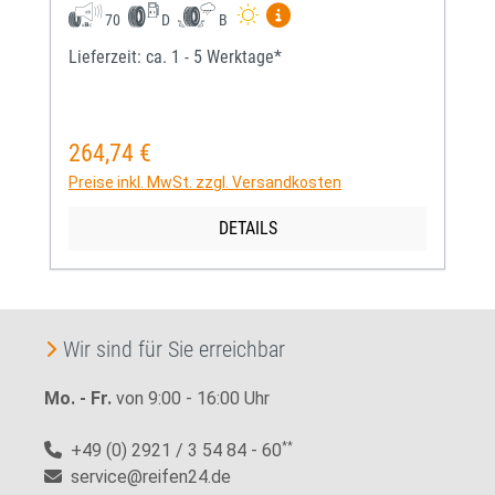
Mehr Informationen zum EU-
70
D
B
Lieferzeit: ca. 1 - 5 Werktage*
264,74 €
Regulärer Preis:
Preise inkl. MwSt. zzgl. Versandkosten
DETAILS
Wir sind für Sie erreichbar
Mo. - Fr.
von 9:00 - 16:00 Uhr
+49 (0) 2921 / 3 54 84 - 60
**
service@reifen24.de