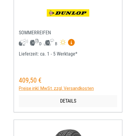
SOMMERREIFEN
Mehr Informationen zum EU-Re
D
B
Lieferzeit: ca. 1 - 5 Werktage*
409,50 €
Regulärer Preis:
Preise inkl. MwSt. zzgl. Versandkosten
DETAILS