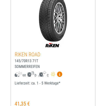
RIKEN ROAD
145/70R13 71T
SOMMERREIFEN
Mehr Informationen zum EU-
68
D
C
Lieferzeit: ca. 1 - 5 Werktage*
41,35 €
Regulärer Preis: