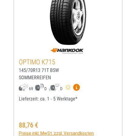
OPTIMO K715
145/70R13 71T BSW
SOMMERREIFEN
Mehr Informationen zum EU-
69
D
D
Lieferzeit: ca. 1 - 5 Werktage*
88,76 €
Regulärer Preis:
Preise inkl. MwSt. zzgl. Versandkosten