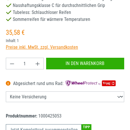
Nasshaftungsklasse C für durchschnittlichen Grip
Tubeless: Schlauchloser Reifen
Sommerreifen für wärmere Temperaturen
Regulärer Preis:
35,58 €
Inhalt:
1
Preise inkl. MwSt. zzgl. Versandkosten
Produkt Anzahl: Gib den gewünschten Wert ein od
IN DEN WARENKORB
Abgesichert rund ums Rad:
Produktnummer:
1000425053
TIPP
Jetzt Komplettrad zusammenstellen