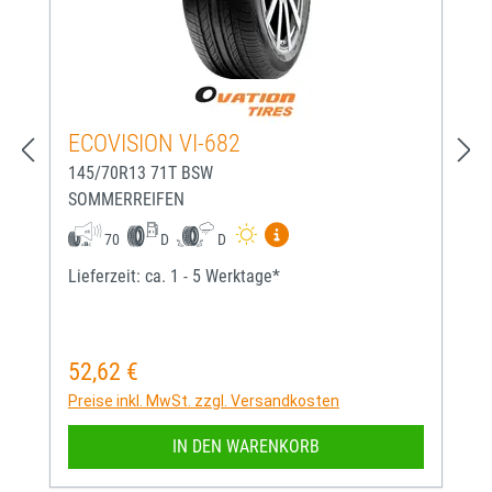
ECOVISION VI-682
145/70R13 71T BSW
SOMMERREIFEN
Mehr Informationen zum EU-
70
D
D
Lieferzeit: ca. 1 - 5 Werktage*
52,62 €
Regulärer Preis:
Preise inkl. MwSt. zzgl. Versandkosten
IN DEN WARENKORB