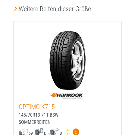
Produktgalerie überspringen
Weitere Reifen dieser Größe
OPTIMO K715
145/70R13 71T BSW
SOMMERREIFEN
Mehr Informationen zum EU-
69
D
D