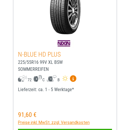
N-BLUE HD PLUS
225/55R16 99V XL BSW
SOMMERREIFEN
Mehr Informationen zum EU-
72
C
B
Lieferzeit: ca. 1 - 5 Werktage*
91,60 €
Regulärer Preis:
Preise inkl. MwSt. zzgl. Versandkosten