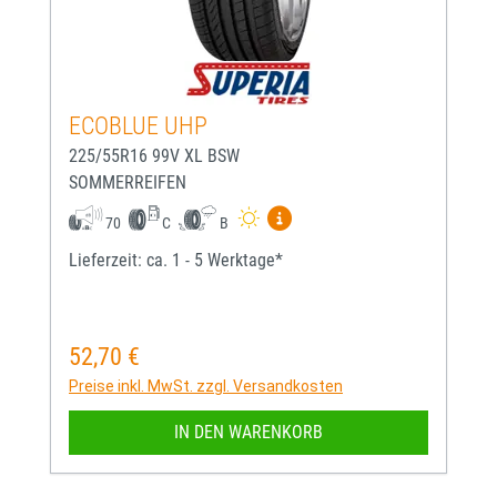
ECOBLUE UHP
225/55R16 99V XL BSW
SOMMERREIFEN
Mehr Informationen zum EU-
70
C
B
Lieferzeit: ca. 1 - 5 Werktage*
52,70 €
Regulärer Preis:
Preise inkl. MwSt. zzgl. Versandkosten
IN DEN WARENKORB