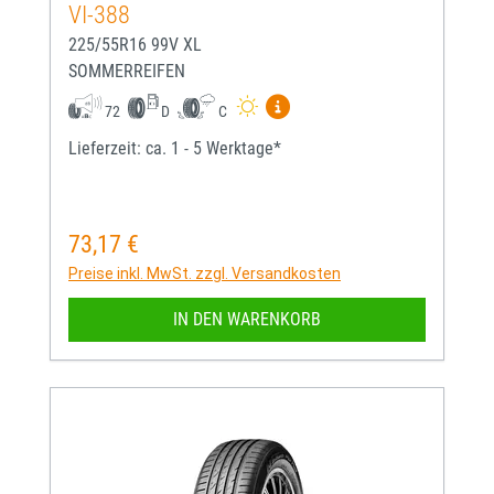
VI-388
225/55R16 99V XL
SOMMERREIFEN
Mehr Informationen zum EU-
72
D
C
Lieferzeit: ca. 1 - 5 Werktage*
73,17 €
Regulärer Preis:
Preise inkl. MwSt. zzgl. Versandkosten
IN DEN WARENKORB