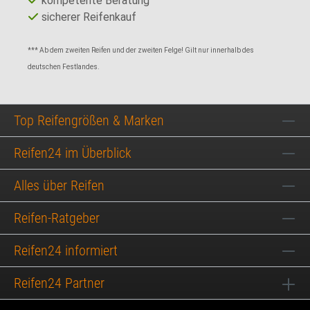
kompetente Beratung
sicherer Reifenkauf
*** Ab dem zweiten Reifen und der zweiten Felge! Gilt nur innerhalb des
deutschen Festlandes.
Top Reifengrößen & Marken
Reifen24 im Überblick
Alles über Reifen
Reifen-Ratgeber
Reifen24 informiert
Reifen24 Partner