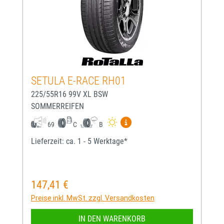
SETULA E-RACE RH01
225/55R16 99V XL BSW
SOMMERREIFEN
Mehr Informationen zum EU-
69
C
B
Lieferzeit: ca. 1 - 5 Werktage*
147,41 €
Regulärer Preis:
Preise inkl. MwSt. zzgl. Versandkosten
IN DEN WARENKORB