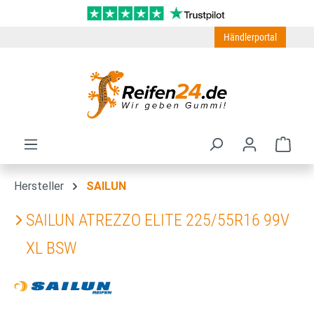
Zum Hauptinhalt springen
Händlerportal
Ware
Hersteller
SAILUN
SAILUN ATREZZO ELITE 225/55R16 99V
XL BSW