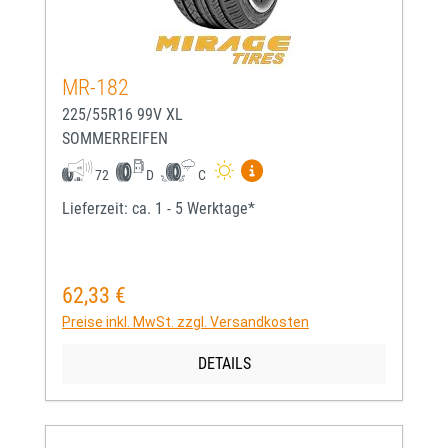
MR-182
225/55R16 99V XL
SOMMERREIFEN
Mehr Informationen zum EU-
72
D
C
Lieferzeit: ca. 1 - 5 Werktage*
62,33 €
Regulärer Preis:
Preise inkl. MwSt. zzgl. Versandkosten
DETAILS