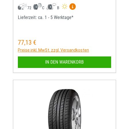
Mehr Informationen zum EU-
72
C
B
Lieferzeit: ca. 1 - 5 Werktage*
77,13 €
Regulärer Preis:
Preise inkl. MwSt. zzgl. Versandkosten
IN DEN WARENKORB