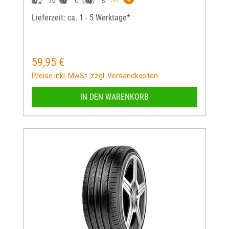
70
C
B
Lieferzeit: ca. 1 - 5 Werktage*
59,95 €
Regulärer Preis:
Preise inkl. MwSt. zzgl. Versandkosten
IN DEN WARENKORB