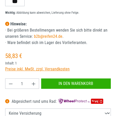
Wichtig:
Abbildung kann abweichen, Lieferung ohne Felge.
Hinweise:
· Bei größeren Bestellmengen wenden Sie sich bitte direkt an
unseren Service:
b2b@reifen24.de
.
· Ware befindet sich im Lager des Vorlieferanten.
Regulärer Preis:
58,83 €
Inhalt:
1
Preise inkl. MwSt. zzgl. Versandkosten
Produkt Anzahl: Gib den gewünschten Wert ein od
IN DEN WARENKORB
Abgesichert rund ums Rad: