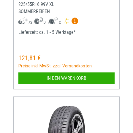
225/55R16 99V XL
SOMMERREIFEN
Mehr Informationen zum EU-
72
D
C
Lieferzeit: ca. 1 - 5 Werktage*
121,81 €
Regulärer Preis:
Preise inkl. MwSt. zzgl. Versandkosten
IN DEN WARENKORB