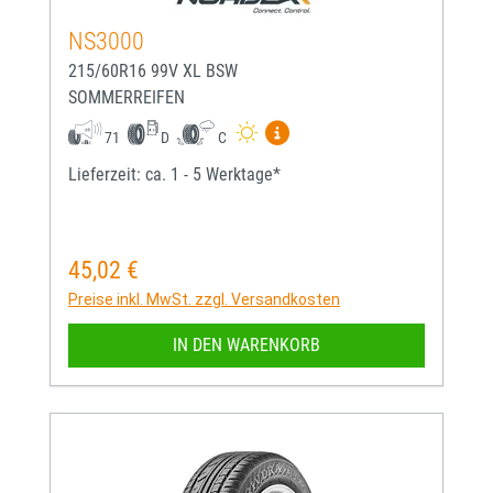
NS3000
215/60R16 99V XL BSW
SOMMERREIFEN
Mehr Informationen zum EU-
71
D
C
Lieferzeit: ca. 1 - 5 Werktage*
45,02 €
Regulärer Preis:
Preise inkl. MwSt. zzgl. Versandkosten
IN DEN WARENKORB