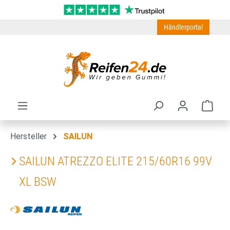
Zum Hauptinhalt springen
Händlerportal
Ware
Hersteller
SAILUN
SAILUN ATREZZO ELITE 215/60R16 99V
XL BSW