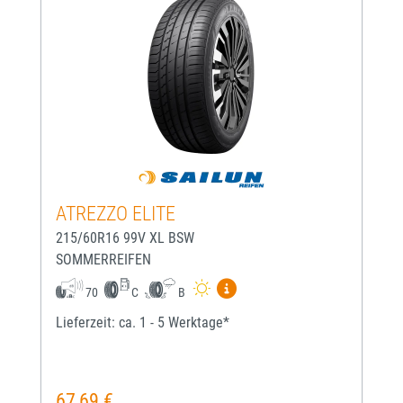
ATREZZO ELITE
215/60R16 99V XL BSW
SOMMERREIFEN
Mehr Informationen zum EU-
70
C
B
Lieferzeit: ca. 1 - 5 Werktage*
67,69 €
Regulärer Preis: