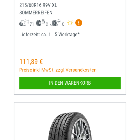
215/60R16 99V XL
SOMMERREIFEN
Mehr Informationen zum EU-
71
C
C
Lieferzeit: ca. 1 - 5 Werktage*
111,89 €
Regulärer Preis:
Preise inkl. MwSt. zzgl. Versandkosten
IN DEN WARENKORB