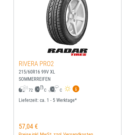
RIVERA PRO2
215/60R16 99V XL
SOMMERREIFEN
Mehr Informationen zum EU-
72
C
C
Lieferzeit: ca. 1 - 5 Werktage*
57,04 €
Regulärer Preis:
Preise inkl. MwSt. zzgl. Versandkosten