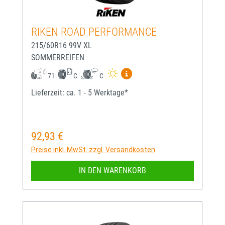
RIKEN ROAD PERFORMANCE
215/60R16 99V XL
SOMMERREIFEN
Mehr Informationen zum EU-
71
C
C
Lieferzeit: ca. 1 - 5 Werktage*
92,93 €
Regulärer Preis:
Preise inkl. MwSt. zzgl. Versandkosten
IN DEN WARENKORB