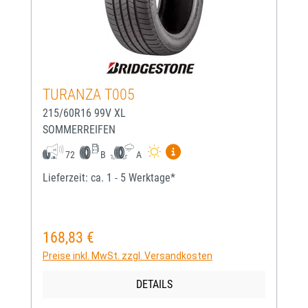
TURANZA T005
215/60R16 99V XL
SOMMERREIFEN
Mehr Informationen zum EU-
72
B
A
Lieferzeit: ca. 1 - 5 Werktage*
168,83 €
Regulärer Preis:
Preise inkl. MwSt. zzgl. Versandkosten
DETAILS