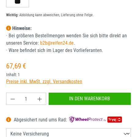
Wichtig:
Abbildung kann abweichen, Lieferung ohne Felge.
Hinweise:
· Bei größeren Bestellmengen wenden Sie sich bitte direkt an
unseren Service:
b2b@reifen24.de
.
· Ware befindet sich im Lager des Vorlieferanten.
Regulärer Preis:
67,69 €
Inhalt:
1
Preise inkl. MwSt. zzgl. Versandkosten
Produkt Anzahl: Gib den gewünschten Wert ein od
IN DEN WARENKORB
Abgesichert rund ums Rad: