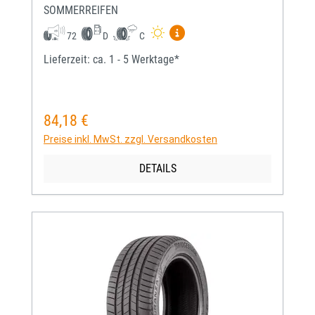
SOMMERREIFEN
Mehr Informationen zum EU-
72
D
C
Lieferzeit: ca. 1 - 5 Werktage*
84,18 €
Regulärer Preis:
Preise inkl. MwSt. zzgl. Versandkosten
DETAILS