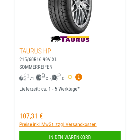
TAURUS HP
215/60R16 99V XL
SOMMERREIFEN
Mehr Informationen zum EU-
71
C
C
Lieferzeit: ca. 1 - 5 Werktage*
107,31 €
Regulärer Preis:
Preise inkl. MwSt. zzgl. Versandkosten
IN DEN WARENKORB