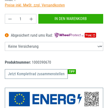
Preise inkl. MwSt. zzgl. Versandkosten
Produkt Anzahl: Gib den gewünschten Wert ein od
IN DEN WARENKORB
Abgesichert rund ums Rad:
Produktnummer:
1000390670
TIPP
Jetzt Komplettrad zusammenstellen