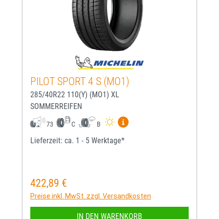
PILOT SPORT 4 S (MO1)
285/40R22 110(Y) (MO1) XL
SOMMERREIFEN
Mehr Informationen zum EU-
73
C
B
Lieferzeit: ca. 1 - 5 Werktage*
422,89 €
Regulärer Preis:
Preise inkl. MwSt. zzgl. Versandkosten
IN DEN WARENKORB