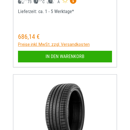
Mehr Informationen zum EU-
73
C
A
Lieferzeit: ca. 1 - 5 Werktage*
686,14 €
Regulärer Preis:
Preise inkl. MwSt. zzgl. Versandkosten
IN DEN WARENKORB