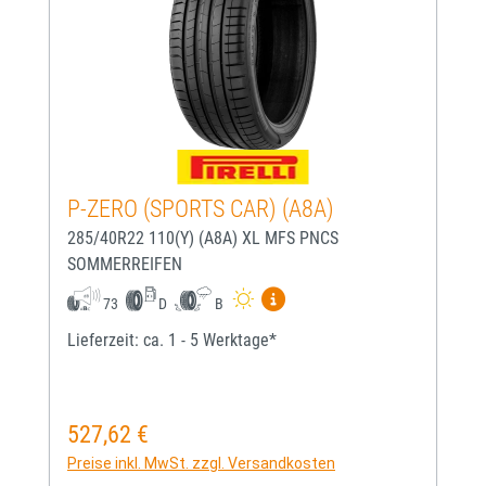
P-ZERO (SPORTS CAR) (A8A)
285/40R22 110(Y) (A8A) XL MFS PNCS
SOMMERREIFEN
Mehr Informationen zum EU-
73
D
B
Lieferzeit: ca. 1 - 5 Werktage*
527,62 €
Regulärer Preis:
Preise inkl. MwSt. zzgl. Versandkosten