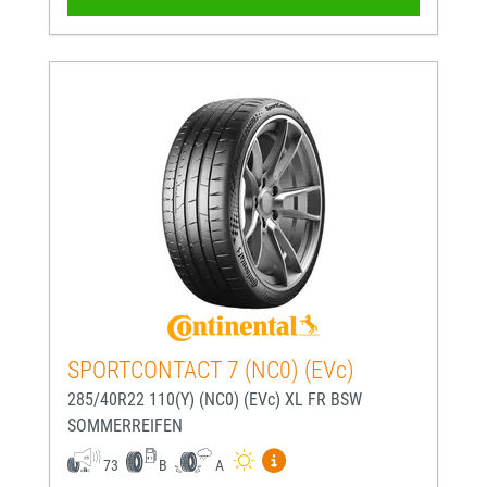
SPORTCONTACT 7 (NC0) (EVc)
285/40R22 110(Y) (NC0) (EVc) XL FR BSW
SOMMERREIFEN
Mehr Informationen zum EU-
73
B
A