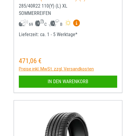
285/40R22 110(Y) (L) XL
SOMMERREIFEN
Mehr Informationen zum EU-
69
C
B
Lieferzeit: ca. 1 - 5 Werktage*
471,06 €
Regulärer Preis:
Preise inkl. MwSt. zzgl. Versandkosten
IN DEN WARENKORB