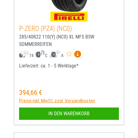
P-ZERO (PZ4) (NC0)
285/40R22 110(Y) (NC0) XL MFS BSW
SOMMERREIFEN
Mehr Informationen zum EU-
74
C
A
Lieferzeit: ca. 1 - 5 Werktage*
394,66 €
Regulärer Preis:
Preise inkl. MwSt. zzgl. Versandkosten
IN DEN WARENKORB