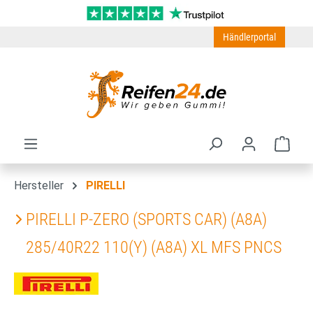
Zum Hauptinhalt springen
Händlerportal
Ware
Hersteller
PIRELLI
PIRELLI P-ZERO (SPORTS CAR) (A8A)
285/40R22 110(Y) (A8A) XL MFS PNCS