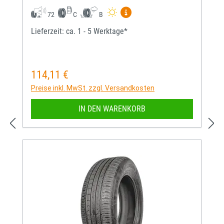
Mehr Informationen zum EU-
72
C
B
Lieferzeit: ca. 1 - 5 Werktage*
114,11 €
Regulärer Preis:
Preise inkl. MwSt. zzgl. Versandkosten
IN DEN WARENKORB