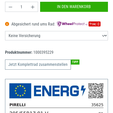
Produkt Anzahl: Gib den gewünschten Wert ein od
IN DEN WARENKORB
Abgesichert rund ums Rad:
Produktnummer:
1000395229
TIPP
Jetzt Komplettrad zusammenstellen