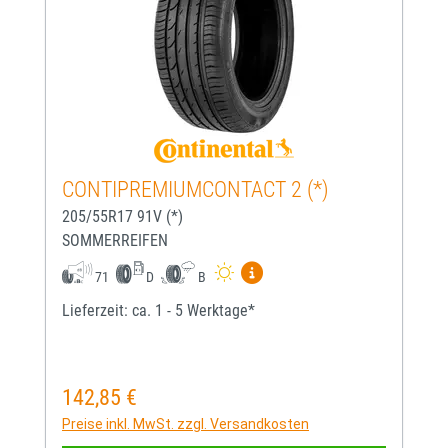
CONTIPREMIUMCONTACT 2 (*)
205/55R17 91V (*)
SOMMERREIFEN
Mehr Informationen zum EU-
71
D
B
Lieferzeit: ca. 1 - 5 Werktage*
142,85 €
Regulärer Preis:
Preise inkl. MwSt. zzgl. Versandkosten