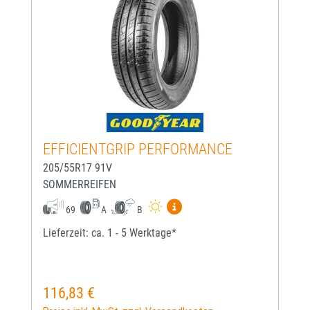
EFFICIENTGRIP PERFORMANCE
205/55R17 91V
SOMMERREIFEN
Mehr Informationen zum EU-
69
A
B
Lieferzeit: ca. 1 - 5 Werktage*
116,83 €
Regulärer Preis: