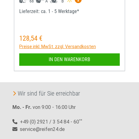
68
A
B
Lieferzeit: ca. 1 - 5 Werktage*
128,54 €
Regulärer Preis:
Preise inkl. MwSt. zzgl. Versandkosten
IN DEN WARENKORB
Wir sind für Sie erreichbar
Mo. - Fr.
von 9:00 - 16:00 Uhr
+49 (0) 2921 / 3 54 84 - 60
**
service@reifen24.de