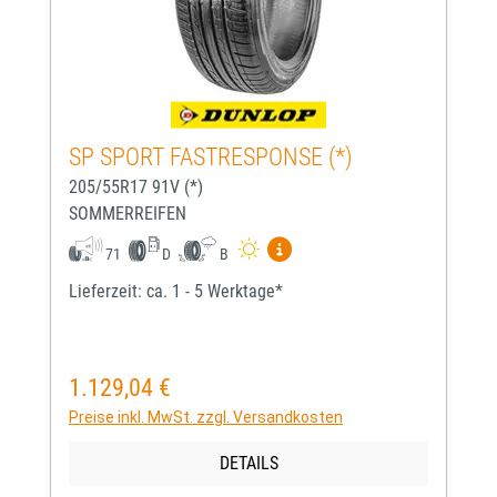
SP SPORT FASTRESPONSE (*)
205/55R17 91V (*)
SOMMERREIFEN
Mehr Informationen zum EU-
71
D
B
Lieferzeit: ca. 1 - 5 Werktage*
1.129,04 €
Regulärer Preis:
Preise inkl. MwSt. zzgl. Versandkosten
DETAILS