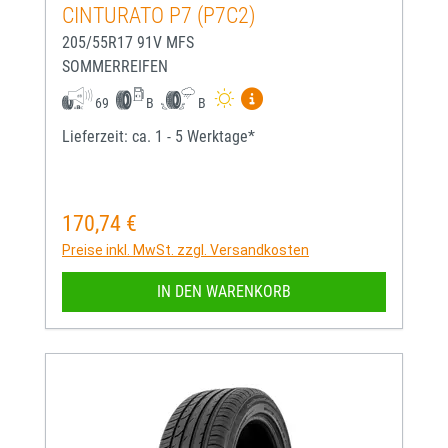
CINTURATO P7 (P7C2)
205/55R17 91V MFS
SOMMERREIFEN
Mehr Informationen zum EU-
69
B
B
Lieferzeit: ca. 1 - 5 Werktage*
170,74 €
Regulärer Preis:
Preise inkl. MwSt. zzgl. Versandkosten
IN DEN WARENKORB