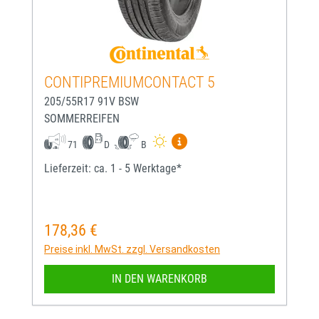
CONTIPREMIUMCONTACT 5
205/55R17 91V BSW
SOMMERREIFEN
Mehr Informationen zum EU-
71
D
B
Lieferzeit: ca. 1 - 5 Werktage*
178,36 €
Regulärer Preis:
Preise inkl. MwSt. zzgl. Versandkosten
IN DEN WARENKORB