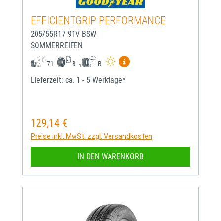
EFFICIENTGRIP PERFORMANCE
205/55R17 91V BSW
SOMMERREIFEN
Mehr Informationen zum EU-
71
B
B
Lieferzeit: ca. 1 - 5 Werktage*
129,14 €
Regulärer Preis:
Preise inkl. MwSt. zzgl. Versandkosten
IN DEN WARENKORB