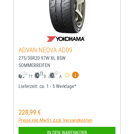
ADVAN NEOVA AD09
275/30R20 97W XL BSW
SOMMERREIFEN
Mehr Informationen zum EU-
71
D
A
Lieferzeit: ca. 1 - 5 Werktage*
228,99 €
Regulärer Preis:
Preise inkl. MwSt. zzgl. Versandkosten
IN DEN WARENKORB