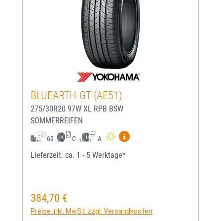
BLUEARTH-GT (AE51)
275/30R20 97W XL RPB BSW
SOMMERREIFEN
Mehr Informationen zum EU-
69
C
A
Lieferzeit: ca. 1 - 5 Werktage*
384,70 €
Regulärer Preis:
Preise inkl. MwSt. zzgl. Versandkosten