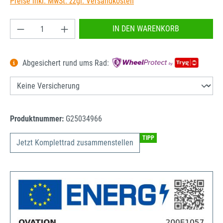
Preise inkl. MwSt. zzgl. Versandkosten
Produkt Anzahl: Gib den gewünschten Wert ein od
IN DEN WARENKORB
Abgesichert rund ums Rad:
Produktnummer:
G25034966
TIPP
Jetzt Komplettrad zusammenstellen