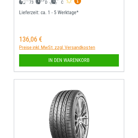
Mehr Informationen zum EU-
73
D
C
Lieferzeit: ca. 1 - 5 Werktage*
136,06 €
Regulärer Preis:
Preise inkl. MwSt. zzgl. Versandkosten
IN DEN WARENKORB