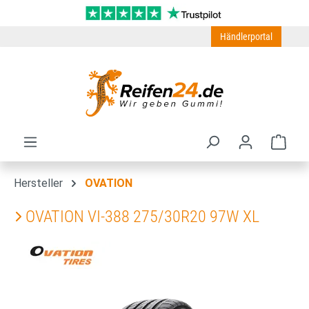
Zum Hauptinhalt springen
Händlerportal
Ware
Hersteller
OVATION
OVATION VI-388 275/30R20 97W XL
Bildergalerie überspringen