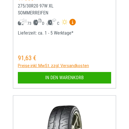
275/30R20 97W XL
SOMMERREIFEN
Mehr Informationen zum EU-
73
D
C
Lieferzeit: ca. 1 - 5 Werktage*
91,63 €
Regulärer Preis:
Preise inkl. MwSt. zzgl. Versandkosten
IN DEN WARENKORB