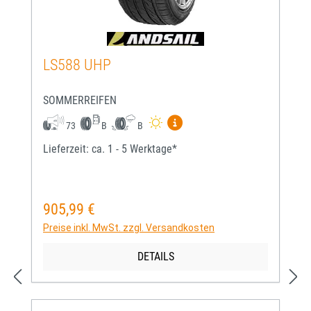
LS588 UHP
SOMMERREIFEN
Mehr Informationen zum EU-
73
B
B
Lieferzeit: ca. 1 - 5 Werktage*
905,99 €
Regulärer Preis:
Preise inkl. MwSt. zzgl. Versandkosten
DETAILS