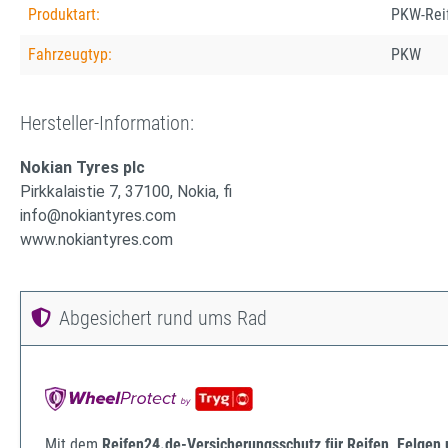
Produktart:
PKW-Rei
Fahrzeugtyp:
PKW
Hersteller-Information:
Nokian Tyres plc
Pirkkalaistie 7, 37100, Nokia, fi
info@nokiantyres.com
www.nokiantyres.com
Abgesichert rund ums Rad
Mit dem
Reifen24.de-Versicherungsschutz für Reifen, Felgen