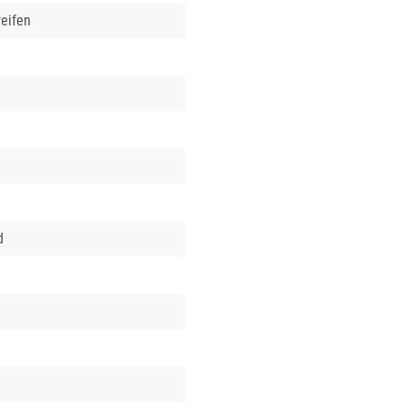
eifen
d