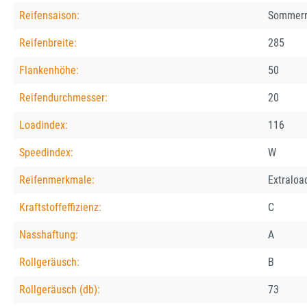
Reifensaison:
Sommerr
Reifenbreite:
285
Flankenhöhe:
50
Reifendurchmesser:
20
Loadindex:
116
Speedindex:
W
Reifenmerkmale:
Extraloa
Kraftstoffeffizienz:
C
Nasshaftung:
A
Rollgeräusch:
B
Rollgeräusch (db):
73