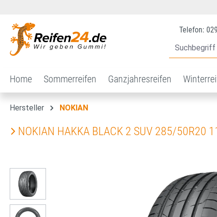
 Hauptinhalt springen
Zur Suche springen
Zur Hauptnavigation springen
Telefon: 02
Home
Sommerreifen
Ganzjahresreifen
Winterre
Hersteller
NOKIAN
NOKIAN HAKKA BLACK 2 SUV 285/50R20 
Bildergalerie überspringen