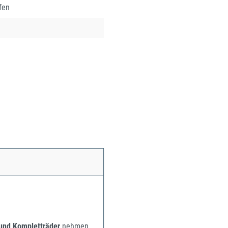
fen
 und Kompletträder
nehmen