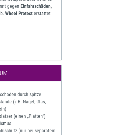
pannt gegen
Einfahrschäden,
b.
Wheel Protect
erstattet
IUM
rschaden durch spitze
ände (z.B. Nagel, Glas,
ein)
latzer (einen „Platten“)
ismus
ahlschutz (nur bei separatem