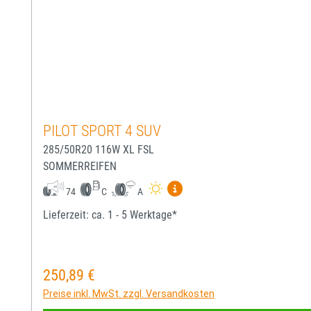
PILOT SPORT 4 SUV
285/50R20 116W XL FSL
SOMMERREIFEN
Mehr Informationen zum EU-
74
C
A
Lieferzeit: ca. 1 - 5 Werktage*
250,89 €
Regulärer Preis:
Preise inkl. MwSt. zzgl. Versandkosten