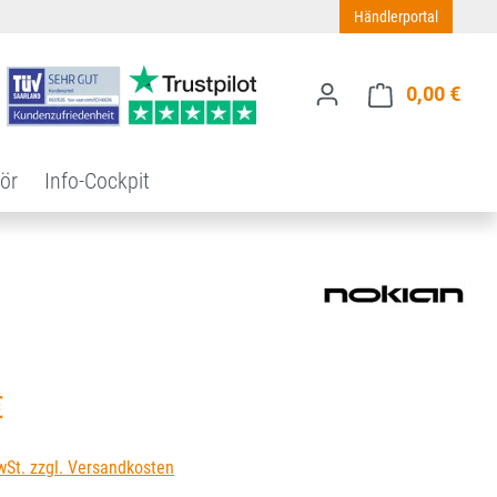
Händlerportal
0,00 €
Ware
ör
Info-Cockpit
s:
€
wSt. zzgl. Versandkosten