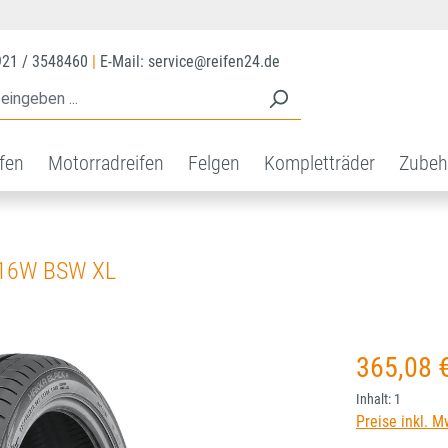
921 / 3548460
|
E-Mail: service@reifen24.de
ifen
Motorradreifen
Felgen
Kompletträder
Zubeh
116W BSW XL
Regulärer Prei
365,08 
Inhalt:
1
Preise inkl. M