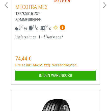
MECOTRA ME3
135/80R15 73T
SOMMERREIFEN
Mehr Informationen zum EU-
69
C
C
Lieferzeit: ca. 1 - 5 Werktage*
74,44 €
Regulärer Preis:
Preise inkl. MwSt. zzgl. Versandkosten
IN DEN WARENKORB