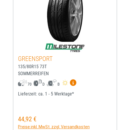
GREENSPORT
135/80R15 73T
SOMMERREIFEN
Mehr Informationen zum EU-
70
D
B
Lieferzeit: ca. 1 - 5 Werktage*
44,92 €
Regulärer Preis:
Preise inkl. MwSt. zzgl. Versandkosten