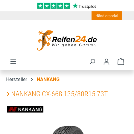
Zum Hauptinhalt springen
Händlerportal
Ware
Hersteller
NANKANG
NANKANG CX-668 135/80R15 73T
Bildergalerie überspringen